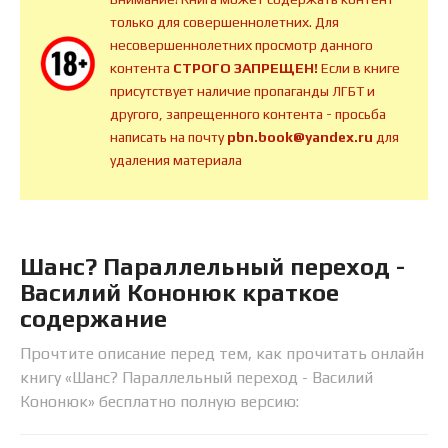
только для совершеннолетних. Для
несовершеннолетних просмотр данного
контента
СТРОГО ЗАПРЕЩЕН!
Если в книге
присутствует наличие пропаганды ЛГБТ и
другого, запрещенного контента - просьба
написать на почту
pbn.book@yandex.ru
для
удаления материала
Шанс? Параллельный переход -
Василий Кононюк краткое
содержание
Прочтите описание перед тем, как прочитать онлайн
книгу «Шанс? Параллельный переход - Василий
Кононюк» бесплатно полную версию: