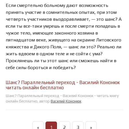
Если смертельно больному дают возможность
принять участие в сомнительных опытах, при этом
четверть участников выздоравливает, — это шанс? А
если ты все-таки умрешь и после смерти попадешь в
чужое тело, имеющее законного хозяина в
пятнадцатом веке, живущего на окраине Литовского
княжества и Дикого Поля, — шанс ли это? Реально ли
жить вдвоем в одном теле и не сойти с ума?
Проклянешь ли ты этот шанс или сможешь найти в
себе силы бороться и победить?
Шанс? Параллельный переход - Василий Кононюк
читать онлайн бесплатно
Шанс? Параллельный переход - Василий Кононюк - читать книгу
онлайн бесплатно, автор
Василий Кононюк
«
1
2
3
»