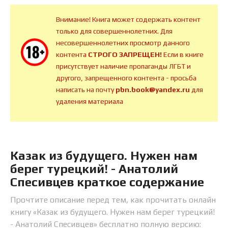
Внимание! Книга может содержать контент
только для совершеннолетних. Для
несовершеннолетних просмотр данного
контента
СТРОГО ЗАПРЕЩЕН!
Если в книге
присутствует наличие пропаганды ЛГБТ и
другого, запрещенного контента - просьба
написать на почту
pbn.book@yandex.ru
для
удаления материала
Казак из будущего. Нужен нам
берег турецкий! - Анатолий
Спесивцев краткое содержание
Прочтите описание перед тем, как прочитать онлайн
книгу «Казак из будущего. Нужен нам берег турецкий!
- Анатолий Спесивцев» бесплатно полную версию: