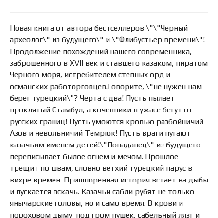
Новая книга от автора бестселлеров \"\"Черный
археолог\" из будущего\" и \"Флибустьер времени\"!
Продолжение похождений нашего современника,
заброшенного в XVII век и ставшего казаком, пиратом
Черного моря, истребителем степных орд и
османских работорговцев.Говорите, \"не нужен нам
берег турецкий\"? Черта с два! Пусть пылает
проклятый Стамбул, а кочевники в ужасе бегут от
русских границ! Пусть умоются кровью разбойничий
Азов и невольничий Темрюк! Пусть враги пугают
казачьим именем детей!\"Попаданец\" из будущего
переписывает былое огнем и мечом. Прошлое
трещит по швам, словно ветхий турецкий парус в
вихре времен. Пришпоренная история встает на дыбы
и пускается вскачь. Казачьи сабли рубят не только
янычарские головы, но и само время. В крови и
пороховом дыму, под гром пушек, сабельный лязг и