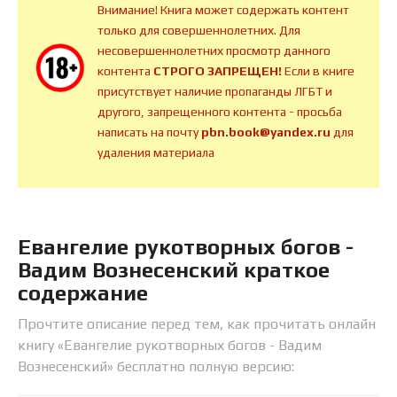
Внимание! Книга может содержать контент
только для совершеннолетних. Для
несовершеннолетних просмотр данного
контента
СТРОГО ЗАПРЕЩЕН!
Если в книге
присутствует наличие пропаганды ЛГБТ и
другого, запрещенного контента - просьба
написать на почту
pbn.book@yandex.ru
для
удаления материала
Евангелие рукотворных богов -
Вадим Вознесенский краткое
содержание
Прочтите описание перед тем, как прочитать онлайн
книгу «Евангелие рукотворных богов - Вадим
Вознесенский» бесплатно полную версию: