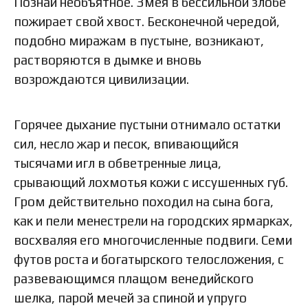
Познай необъятное. Змея в бессильной злобе
пожирает свой хвост. Бесконечной чередой,
подобно миражам в пустыне, возникают,
растворяются в дымке и вновь
возрождаются цивилизации.
Горячее дыхание пустыни отнимало остатки
сил, несло жар и песок, впивающийся
тысячами игл в обветренные лица,
срывающий лохмотья кожи с иссушенных губ.
Гром действительно походил на сына бога,
как и пели менестрели на городских ярмарках,
восхваляя его многочисленные подвиги. Семи
футов роста и богатырского телосложения, с
развевающимся плащом венедийского
шелка, парой мечей за спиной и упруго