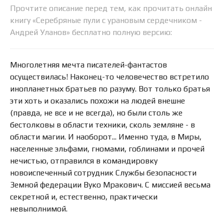
Прочтите описание перед тем, как прочитать онлайн
книгу «Серебряные пули с урановым сердечником -
Андрей Уланов» бесплатно полную версию:
Многолетняя мечта писателей-фантастов
осуществилась! Наконец-то человечество встретило
инопланетных братьев по разуму. Вот только братья
эти хоть и оказались похожи на людей внешне
(правда, не все и не всегда), но были столь же
бестолковы в области техники, сколь земляне - в
области магии. И наоборот... Именно туда, в Миры,
населенные эльфами, гномами, гоблинами и прочей
нечистью, отправился в командировку
новоиспеченный сотрудник Службы безопасности
Земной федерации Вуко Мракович. С миссией весьма
секретной и, естественно, практически
невыполнимой.