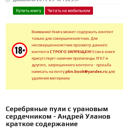
Купить книгу
Читать на мобильном
Внимание! Книга может содержать контент
только для совершеннолетних. Для
несовершеннолетних просмотр данного
контента
СТРОГО ЗАПРЕЩЕН!
Если в книге
присутствует наличие пропаганды ЛГБТ и
другого, запрещенного контента - просьба
написать на почту
pbn.book@yandex.ru
для
удаления материала
Серебряные пули с урановым
сердечником - Андрей Уланов
краткое содержание