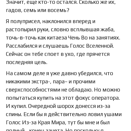
Значит, еще кто-то остался. Сколько же их,
гадов, семь или восемь?
Я полуприсел, наклонился вперед и
растопырил руки, словно всплывшая жаба,
точь-в-точь как китаеза Чень Во на занятиях.
Расслабился и слушаешь Голос Вселенной.
Сейчас он тебе споет в ухо, где прячется
последняя цель.
На самом деле я уже давно убедился, что
никакими экстра-, пара– и прочими
сверхспособностями не обладаю. Но можно
попытаться купить на этот фокус оператора.
И купил. Очередной шорох донесся из-за
спины. Если бы я действительно ловил ушами
Голос Из-за Края Мира, тут бы мне и был
полный… конец зачета. Но поскольку я