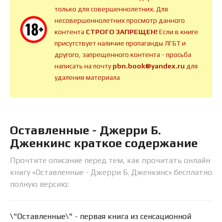
только для совершеннолетних. Для
несовершеннолетних просмотр данного
контента
СТРОГО ЗАПРЕЩЕН!
Если в книге
присутствует наличие пропаганды ЛГБТ и
другого, запрещенного контента - просьба
написать на почту
pbn.book@yandex.ru
для
удаления материала
Оставленные - Джерри Б.
Дженкинс краткое содержание
Прочтите описание перед тем, как прочитать онлайн
книгу «Оставленные - Джерри Б. Дженкинс» бесплатно
полную версию:
\"Оставленные\" - первая книга из сенсационной