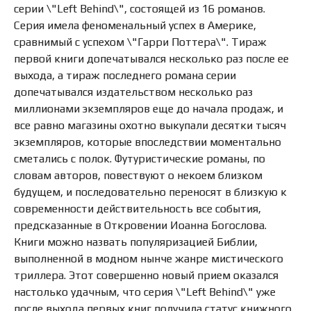
серии \"Left Behind\", состоящей из 16 романов.
Серия имела феноменальный успех в Америке,
сравнимый с успехом \"Гарри Поттера\". Тираж
первой книги допечатывался несколько раз после ее
выхода, а тираж последнего романа серии
допечатывался издательством несколько раз
миллионами экземпляров еще до начала продаж, и
все равно магазины охотно выкупали десятки тысяч
экземпляров, которые впоследствии моментально
сметались с полок. Футуристические романы, по
словам авторов, повествуют о некоем близком
будущем, и последовательно переносят в близкую к
современности действительность все события,
предсказанные в Откровении Иоанна Богослова.
Книги можно назвать популяризацией Библии,
выполненной в модном нынче жанре мистического
триллера. Этот совершенно новый прием оказался
настолько удачным, что серия \"Left Behind\" уже
после выхода первых книг получила статус книжного