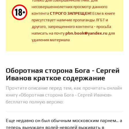
только для совершеннолетних. Для
несовершеннолетних просмотр данного
контента
СТРОГО ЗАПРЕЩЕН!
Если в книге
присутствует наличие пропаганды ЛГБТ и
другого, запрещенного контента - просьба
написать на почту
pbn.book@yandex.ru
для
удаления материала
Оборотная сторона Бога - Сергей
Иванов краткое содержание
Прочтите описание перед тем, как прочитать онлайн
книгу «Оборотная сторона Бога - Сергей Иванов»
бесплатно полную версию:
Еще недавно он был обычным московским парнем... а
теперь вынужден волей-неволей выживать в