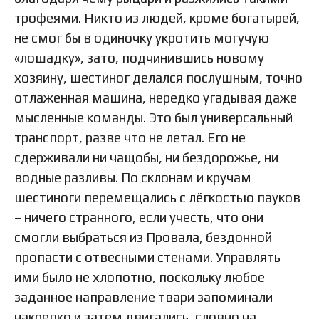
трофеями. Никто из людей, кроме богатырей,
не смог бы в одиночку укротить могучую
«лошадку», зато, подчинившись новому
хозяину, шестиног делался послушным, точно
отлаженная машина, нередко угадывая даже
мысленные команды. Это был универсальный
транспорт, разве что не летал. Его не
сдерживали ни чащобы, ни бездорожье, ни
водные разливы. По склонам и кручам
шестиноги перемещались с лёгкостью пауков
– ничего странного, если учесть, что они
смогли выбраться из Провала, бездонной
пропасти с отвесными стенами. Управлять
ими было не хлопотно, поскольку любое
заданное направление твари запоминали
накрепко и затем двигались, словно на