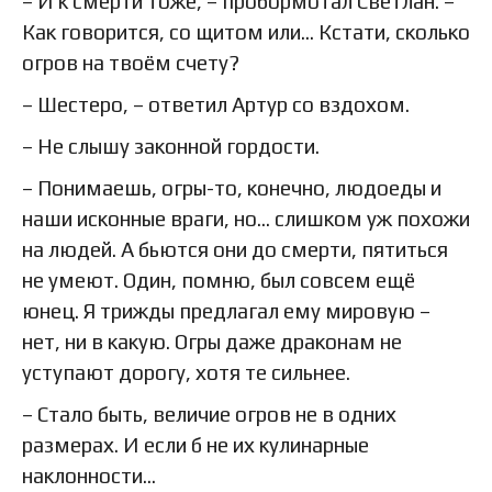
– И к смерти тоже, – пробормотал Светлан. –
Как говорится, со щитом или… Кстати, сколько
огров на твоём счету?
– Шестеро, – ответил Артур со вздохом.
– Не слышу законной гордости.
– Понимаешь, огры-то, конечно, людоеды и
наши исконные враги, но… слишком уж похожи
на людей. А бьются они до смерти, пятиться
не умеют. Один, помню, был совсем ещё
юнец. Я трижды предлагал ему мировую –
нет, ни в какую. Огры даже драконам не
уступают дорогу, хотя те сильнее.
– Стало быть, величие огров не в одних
размерах. И если б не их кулинарные
наклонности…