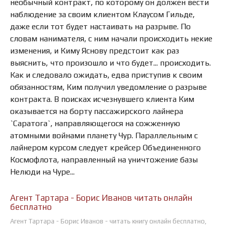
необычный контракт, по которому он должен вести
наблюдение за своим клиентом Клаусом Гильде,
даже если тот будет настаивать на разрыве. По
словам нанимателя, с ним начали происходить некие
изменения, и Киму Яснову предстоит как раз
выяснить, что произошло и что будет... происходить.
Как и следовало ожидать, едва приступив к своим
обязанностям, Ким получил уведомление о разрыве
контракта. В поисках исчезнувшего клиента Ким
оказывается на борту пассажирского лайнера
`Саратога`, направляющегося на сожженную
атомными войнами планету Чур. Параллельным с
лайнером курсом следует крейсер Объединенного
Космофлота, направленный на уничтожение базы
Нелюди на Чуре...
Агент Тартара - Борис Иванов читать онлайн
бесплатно
Агент Тартара - Борис Иванов - читать книгу онлайн бесплатно,