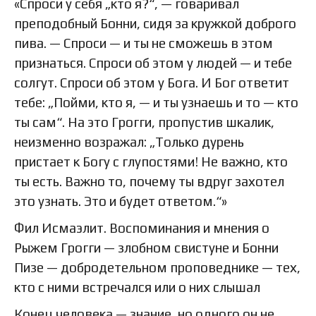
«Спроси у себя „кто я?“, — говаривал
преподобный Бонни, сидя за кружкой доброго
пива. — Спроси — и ты не сможешь в этом
признаться. Спроси об этом у людей — и тебе
солгут. Спроси об этом у Бога. И Бог ответит
тебе: „Пойми, кто я, — и ты узнаешь и то — кто
ты сам“. На это Грогги, пропустив шкалик,
неизменно возражал: „Только дурень
пристает к Богу с глупостями! Не важно, кто
ты есть. Важно то, почему ты вдруг захотел
это узнать. Это и будет ответом.“»
Фил Исмаэлит. Воспоминания и мнения о
Рыжем Грогги — злобном свистуне и Бонни
Пизе — добродетельном проповеднике — тех,
кто с ними встречался или о них слышал
Конец человека — знание, но одного он не