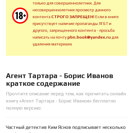
только для совершеннолетних. Для
несовершеннолетних просмотр данного
контента
СТРОГО ЗАПРЕЩЕН!
Если в книге
присутствует наличие пропаганды ЛГБТ и
другого, запрещенного контента - просьба
написать на почту
pbn.book@yandex.ru
для
удаления материала
Агент Тартара - Борис Иванов
краткое содержание
Прочтите описание перед тем, как прочитать онлайн
книгу «Агент Тартара - Борис Иванов» бесплатно
полную версию:
Частный детектив Ким Яснов подписывает несколько