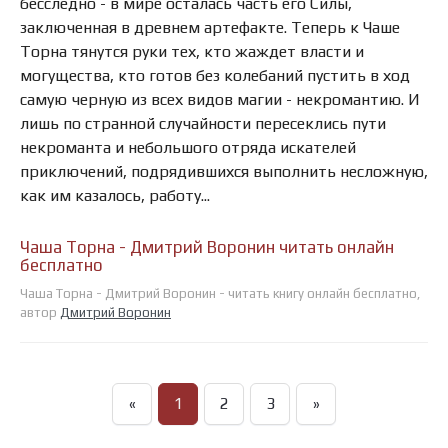
бесследно - в мире осталась часть его Силы,
заключенная в древнем артефакте. Теперь к Чаше
Торна тянутся руки тех, кто жаждет власти и
могущества, кто готов без колебаний пустить в ход
самую черную из всех видов магии - некромантию. И
лишь по странной случайности пересеклись пути
некроманта и небольшого отряда искателей
приключений, подрядившихся выполнить несложную,
как им казалось, работу...
Чаша Торна - Дмитрий Воронин читать онлайн
бесплатно
Чаша Торна - Дмитрий Воронин - читать книгу онлайн бесплатно,
автор
Дмитрий Воронин
«
1
2
3
»