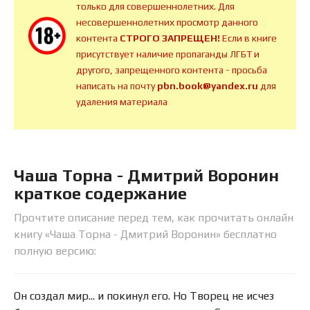
только для совершеннолетних. Для
несовершеннолетних просмотр данного
контента
СТРОГО ЗАПРЕЩЕН!
Если в книге
присутствует наличие пропаганды ЛГБТ и
другого, запрещенного контента - просьба
написать на почту
pbn.book@yandex.ru
для
удаления материала
Чаша Торна - Дмитрий Воронин
краткое содержание
Прочтите описание перед тем, как прочитать онлайн
книгу «Чаша Торна - Дмитрий Воронин» бесплатно
полную версию:
Он создал мир... и покинул его. Но Творец не исчез