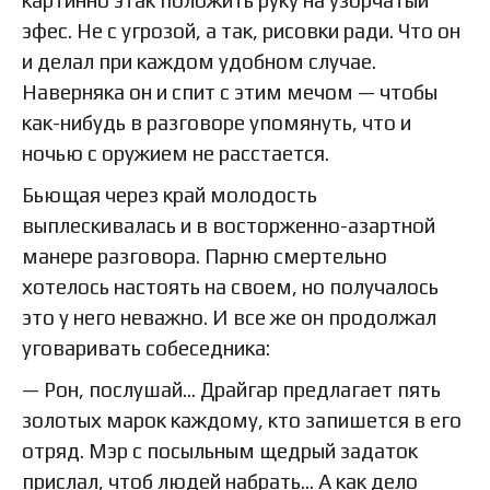
картинно этак положить руку на узорчатый
эфес. Не с угрозой, а так, рисовки ради. Что он
и делал при каждом удобном случае.
Наверняка он и спит с этим мечом — чтобы
как-нибудь в разговоре упомянуть, что и
ночью с оружием не расстается.
Бьющая через край молодость
выплескивалась и в восторженно-азартной
манере разговора. Парню смертельно
хотелось настоять на своем, но получалось
это у него неважно. И все же он продолжал
уговаривать собеседника:
— Рон, послушай… Драйгар предлагает пять
золотых марок каждому, кто запишется в его
отряд. Мэр с посыльным щедрый задаток
прислал, чтоб людей набрать… А как дело