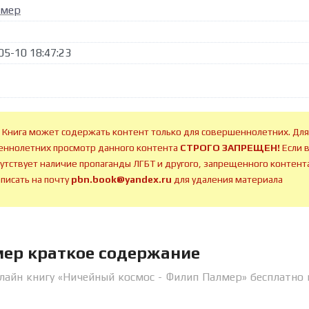
лмер
05-10 18:47:23
 Книга может содержать контент только для совершеннолетних. Для
ннолетних просмотр данного контента
СТРОГО ЗАПРЕЩЕН!
Если 
сутствует наличие пропаганды ЛГБТ и другого, запрещенного контента
аписать на почту
pbn.book@yandex.ru
для удаления материала
мер краткое содержание
лайн книгу «Ничейный космос - Филип Палмер» бесплатно