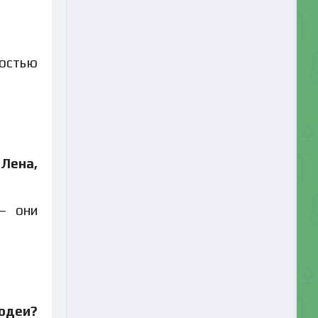
остью
 Лена,
— они
лодеи?