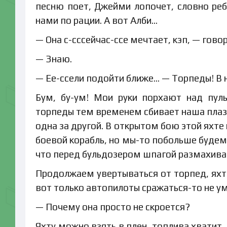
песню поет, Джейми лопочет, словно реб
нами по рации. А вот Алби…
— Она с-сссейчас-ссе мечтает, кэп, — говор
— Знаю.
— Ее-ссели подойти ближе… — Торпеды! В 
Бум, бу-ум! Мои руки порхают над пул
торпеды тем временем сбивает наша плаз
одна за другой. В открытом бою этой яхте
боевой корабль, но мы-то побольше будем
что перед бульдозером шпагой размахива
Продолжаем увертываться от торпед, яхта
вот только автопилоты сражаться-то не у
— Почему она просто не скроется?
Яхту можно взять в плен, топлива хватит