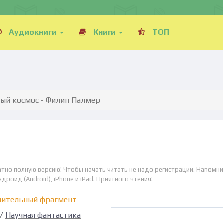
Аудиокниги
Книги
ТОП
ый космос - Филип Палмер
атно полную версию! Чтобы начать читать не надо регистрации. Напомни
дроид (Android), iPhone и iPad. Приятного чтения!
мительный фрагмент
/
Научная фантастика