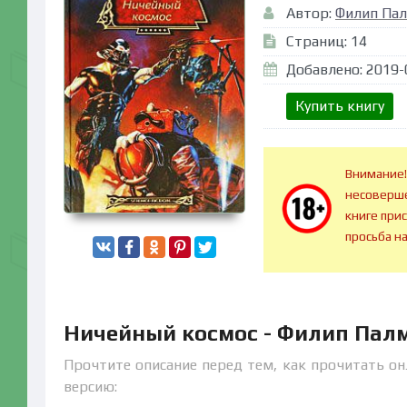
Автор:
Филип Па
Страниц: 14
Добавлено: 2019-
Купить книгу
Внимание!
несоверше
книге при
просьба н
Ничейный космос - Филип Пал
Прочтите описание перед тем, как прочитать он
версию: