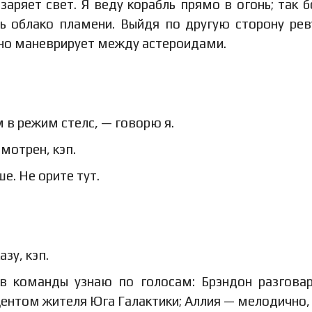
заряет свет. Я веду корабль прямо в огонь; так 
зь облако пламени. Выйдя по другую сторону ре
вно маневрирует между астероидами.
 в режим стелс, — говорю я.
мотрен, кэп.
е. Не орите тут.
зу, кэп.
ов команды узнаю по голосам: Брэндон разгова
кцентом жителя Юга Галактики; Аллия — мелодично,