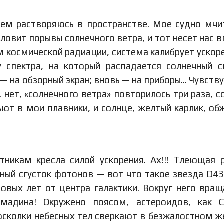
лем растворяюсь в пространстве. Мое судно мчи
ловит порывы солнечного ветра, и тот несет нас в
м космической радиации, система калибрует ускоре
 спектра, на который распадается солнечный с
— на обзорный экран; вновь — на приборы… Чувству
нет, «солнечного ветра» повторилось три раза, с
т в мои плавники, и солнце, желтый карлик, об
тникам кресла силой ускорения. Ах!!! Тлеющая 
ный сгусток фотонов — вот что такое звезда D43
товых лет от центра галактики. Вокруг него вра
мадина! Окружено поясом, астероидов, как С
 осколки небесных тел сверкают в безжалостном 