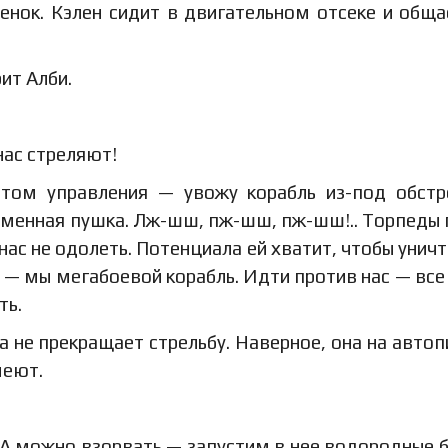
енок. Кэлен сидит в двигательном отсеке и обща
ит Алби.
нас стреляют!
ьтом управления — увожу корабль из-под обстр
менная пушка. Лж-шш, пж-шш, пж-шш!.. Торпеды 
 нас не одолеть. Потенциала ей хватит, чтобы унич
 — мы мегабоевой корабль. Идти против нас — все
ть.
 не прекращает стрельбу. Наверное, она на автоп
меют.
. А можно взорвать — запустим в нее водородные 