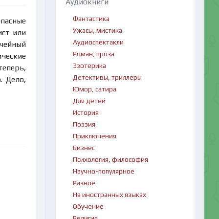
Аудиокниги
Фантастика
опасные
Ужасы, мистика
ист или
Аудиоспектакли
ичейный
Роман, проза
ические
Эзотерика
теперь,
Детективы, триллеры
. Дело,
Юмор, сатира
Для детей
История
Поэзия
Приключения
Бизнес
Психология, философия
Научно-популярное
Разное
На иностранных языках
Обучение
Религия