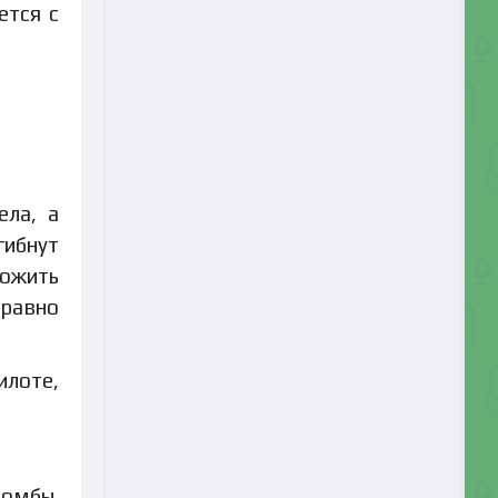
ется с
ела, а
гибнут
тожить
 равно
илоте,
бомбы.