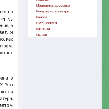
Медицина, здоровье
тся на
Биографии, мемуары
Ранобэ
перед.
Путешествия
ние, а
Классика
вет. Я
Сказки
ю, как
отрем.
жигает
рана в
X. Это
щаются
атурн.
желтом