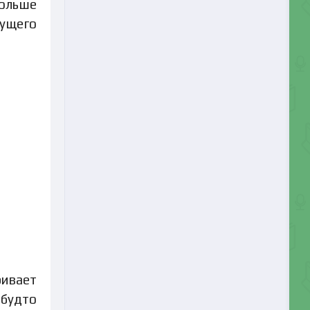
больше
вущего
ривает
 будто