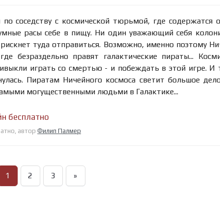
 по соседству с космической тюрьмой, где содержатся 
умные расы себе в пищу. Ни один уважающий себя колон
е рискнет туда отправиться. Возможно, именно поэтому Н
где безраздельно правят галактические пираты... Косм
ивыкли играть со смертью - и побеждать в этой игре. И 
улась. Пиратам Ничейного космоса светит большое дело
 самыми могущественными людьми в Галактике...
йн бесплатно
латно, автор
Филип Палмер
1
2
3
»