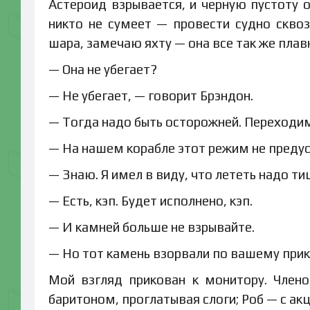
Астероид взрывается, и черную пустоту о
никто не сумеет — провести судно скво
шара, замечаю яхту — она все так же пла
— Она не убегает?
— Не убегает, — говорит Брэндон.
— Тогда надо быть осторожней. Переходим
— На нашем корабле этот режим не предус
— Знаю. Я имел в виду, что лететь надо тиш
— Есть, кэп. Будет исполнено, кэп.
— И камней больше не взрывайте.
— Но тот камень взорвали по вашему прика
Мой взгляд прикован к монитору. Член
баритоном, проглатывая слоги; Роб — с а