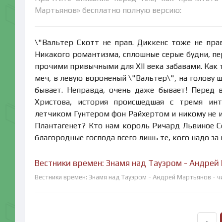
Мартьянов» бесплатно полную версию:
\"Вальтер Скотт не прав. Диккенс тоже не пра
Никакого романтизма, сплошные серые будни, п
прочими привычными для XII века забавами. Как 
меч, в левую вороненый \"Вальтер\", на голову ш
бывает. Неправда, очень даже бывает! Перед 
Христова, история происшедшая с тремя ин
летчиком Гунтером фон Райхертом и никому не и
Плантагенет? Кто нам король Ричард Львиное С
благородные господа всего лишь те, кого надо за
Вестники времен: Знамя над Тауэром - Андрей
Вестники времен: Знамя над Тауэром - Андрей Мартьянов - ч