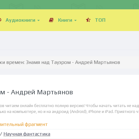
Аудиокниги
Книги
ТОП
ки времен: Знамя над Тауэром - Андрей Мартьянов
ом - Андрей Мартьянов
ов читаем онлайн бесплатно полную версию! Чтобы начать читать не на
о на компьютере, но и на андроид (Android), iPhone и iPad. Приятного ч
мительный фрагмент
/
Научная фантастика