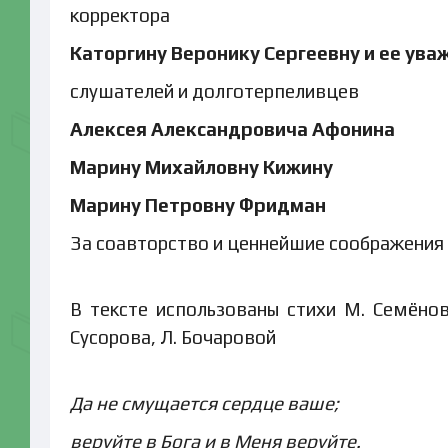
корректора
Каторгину Веронику Сергеевну и ее ув
слушателей и долготерпеливцев
Алексея Александровича Афонина
Марину Михайловну Кижину
Марину Петровну Фридман
За соавторство и ценнейшие соображения
В тексте использованы стихи М. Семёново
Сусорова, Л. Бочаровой
Да не смущается сердце ваше;
веруйте в Бога и в Меня веруйте.