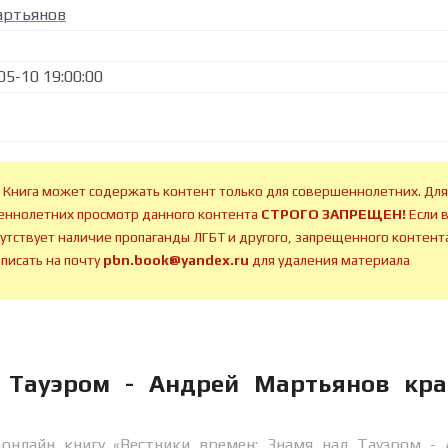
артьянов
05-10 19:00:00
 Книга может содержать контент только для совершеннолетних. Для
ннолетних просмотр данного контента
СТРОГО ЗАПРЕЩЕН!
Если 
сутствует наличие пропаганды ЛГБТ и другого, запрещенного контента
аписать на почту
pbn.book@yandex.ru
для удаления материала
 Тауэром - Андрей Мартьянов кра
онлайн книгу «Вестники времен: Знамя над Тауэром -