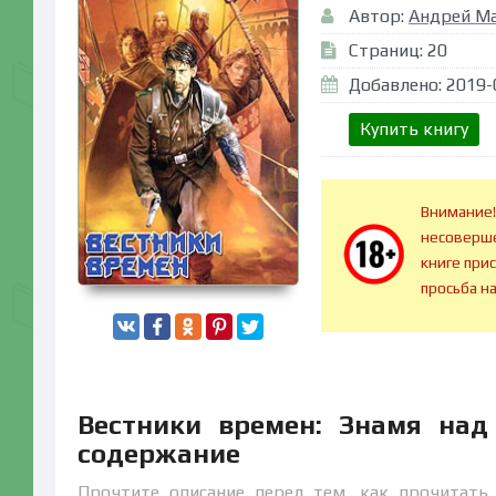
Автор:
Андрей М
Страниц: 20
Добавлено: 2019-
Купить книгу
Внимание!
несоверше
книге при
просьба н
Вестники времен: Знамя над
содержание
Прочтите описание перед тем, как прочитать 