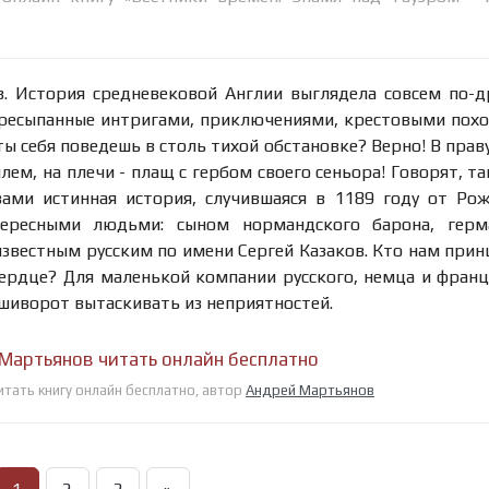
в. История средневековой Англии выглядела совсем по-д
ересыпанные интригами, приключениями, крестовыми пох
ты себя поведешь в столь тихой обстановке? Верно! В прав
лем, на плечи - плащ с гербом своего сеньора! Говорят, та
вами истинная история, случившаяся в 1189 году от Ро
тересными людьми: сыном нормандского барона, герм
звестным русским по имени Сергей Казаков. Кто нам при
ердце? Для маленькой компании русского, немца и франц
 шиворот вытаскивать из неприятностей.
 Мартьянов читать онлайн бесплатно
итать книгу онлайн бесплатно, автор
Андрей Мартьянов