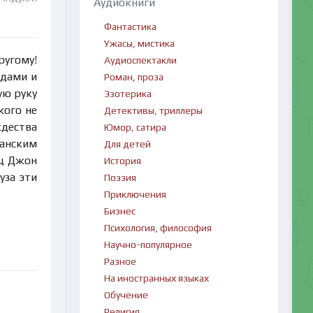
Аудиокниги
Фантастика
Ужасы, мистика
ругому!
Аудиоспектакли
одами и
Роман, проза
ую руку
Эзотерика
кого не
Детективы, триллеры
ждества
Юмор, сатира
анским
Для детей
нц Джон
История
уза эти
Поэзия
Приключения
Бизнес
Психология, философия
Научно-популярное
Разное
На иностранных языках
Обучение
Религия