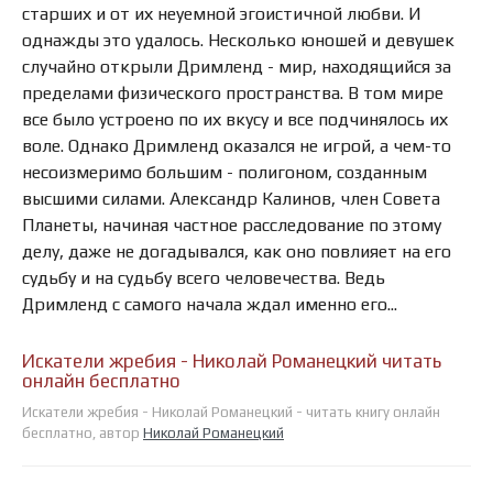
старших и от их неуемной эгоистичной любви. И
однажды это удалось. Несколько юношей и девушек
случайно открыли Дримленд - мир, находящийся за
пределами физического пространства. В том мире
все было устроено по их вкусу и все подчинялось их
воле. Однако Дримленд оказался не игрой, а чем-то
несоизмеримо большим - полигоном, созданным
высшими силами. Александр Калинов, член Совета
Планеты, начиная частное расследование по этому
делу, даже не догадывался, как оно повлияет на его
судьбу и на судьбу всего человечества. Ведь
Дримленд с самого начала ждал именно его...
Искатели жребия - Николай Романецкий читать
онлайн бесплатно
Искатели жребия - Николай Романецкий - читать книгу онлайн
бесплатно, автор
Николай Романецкий