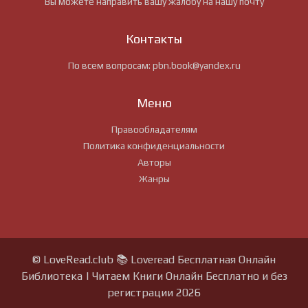
Вы можете направить вашу жалобу на нашу почту
Контакты
По всем вопросам:
pbn.book@yandex.ru
Меню
Правообладателям
Политика конфиденциальности
Авторы
Жанры
© LoveRead.club 📚 Loveread Бесплатная Онлайн
Библиотека | Читаем Книги Онлайн Бесплатно и без
регистрации 2026