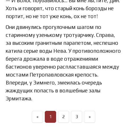
— И волос поубавилось… Вы мне льстите, Дин.
Хоть и говорят, что старый конь борозды не
портит, но не тот уже конь, ох не тот!
Они двинулись прогулочным шагом по
старинному узенькому тротуарчику. Справа,
за высоким гранитным парапетом, неспешно
катила серые воды Нева. У противоположного
берега дрожала в воде отражениями
бастионов уверенно распластавшаяся между
мостами Петропавловская крепость.
Впереди, у Зимнего, змеилась очередь
жаждущих попасть в волшебные залы
Эрмитажа.
«
1
2
3
»