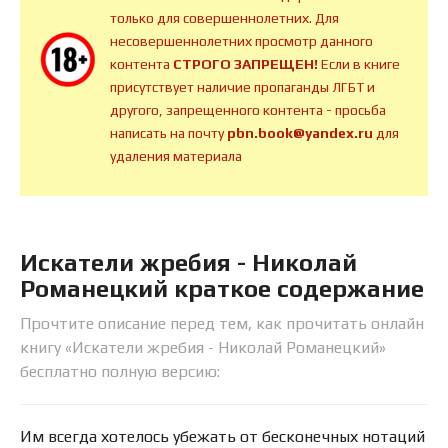
только для совершеннолетних. Для
несовершеннолетних просмотр данного
контента
СТРОГО ЗАПРЕЩЕН!
Если в книге
присутствует наличие пропаганды ЛГБТ и
другого, запрещенного контента - просьба
написать на почту
pbn.book@yandex.ru
для
удаления материала
Искатели жребия - Николай
Романецкий краткое содержание
Прочтите описание перед тем, как прочитать онлайн
книгу «Искатели жребия - Николай Романецкий»
бесплатно полную версию:
Им всегда хотелось убежать от бесконечных нотаций