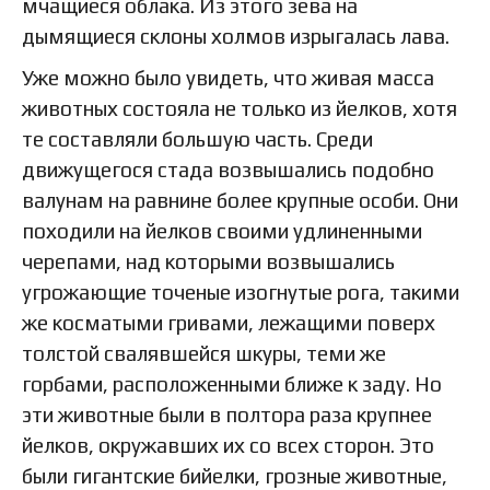
мчащиеся облака. Из этого зева на
дымящиеся склоны холмов изрыгалась лава.
Уже можно было увидеть, что живая масса
животных состояла не только из йелков, хотя
те составляли большую часть. Среди
движущегося стада возвышались подобно
валунам на равнине более крупные особи. Они
походили на йелков своими удлиненными
черепами, над которыми возвышались
угрожающие точеные изогнутые рога, такими
же косматыми гривами, лежащими поверх
толстой свалявшейся шкуры, теми же
горбами, расположенными ближе к заду. Но
эти животные были в полтора раза крупнее
йелков, окружавших их со всех сторон. Это
были гигантские бийелки, грозные животные,