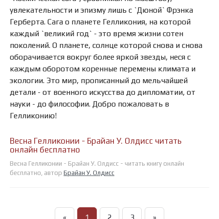
увлекательности и эпизму лишь с `Дюной` Фрэнка
Герберта. Сага о планете Гелликония, на которой
каждый `великий год` - это время жизни сотен
поколений. О планете, солнце которой снова и снова
оборачивается вокруг более яркой звезды, неся с
каждым оборотом коренные перемены климата и
экологии. Это мир, прописанный до мельчайшей
детали - от военного искусства до дипломатии, от
науки - до философии. Добро пожаловать в
Гелликонию!
Весна Гелликонии - Брайан У. Олдисс читать
онлайн бесплатно
Весна Гелликонии - Брайан У. Олдисс - читать книгу онлайн
бесплатно, автор
Брайан У. Олдисс
«
1
2
3
»