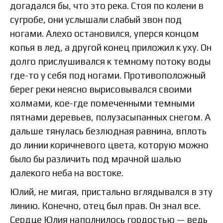
догадался бы, что это река. Стоя по колени в
сугробе, они услышали слабый звон под
ногами. Алехо остановился, уперся концом
копья в лед, а другой конец приложил к уху. Он
долго прислушивался к темному потоку воды
где-то у себя под ногами. Противоположный
берег реки неясно вырисовывался своими
холмами, кое-где помеченными темными
пятнами деревьев, полузасыпанных снегом. А
дальше тянулась безлюдная равнина, вплоть
до линии коричневого цвета, которую можно
было бы различить под мрачной шалью
далекого неба на востоке.
Юлий, не мигая, пристально вглядывался в эту
линию. Конечно, отец был прав. Он знал все.
Сердце Юлия наполнилось гордостью — ведь