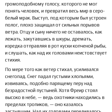
громоподобному голосу, которого не мог
понять человек, и превратил весь мир в серо-
белый мрак. Выступ, под которым был устроен
полог, плохо защищал от сильных порывов
ветра. Отцу и сыну ничего не оставалось, как
лежать, закутавшись в шкуры, дремать,
изредка отправляя в рот куски копченой рыбы,
и слушать, как над их головами неистовствует
стихия.
По мере того как ветер стихал, усиливался
снегопад. Снег падал густыми хлопьями,
извиваясь, подобно парящему перу над
безрадостной пустыней. Хотя Фреир стоял
высоко в небе, — ведь охотники находились в
пределах тропиков, — оно казалось
застывшим. Над их головами переливалось