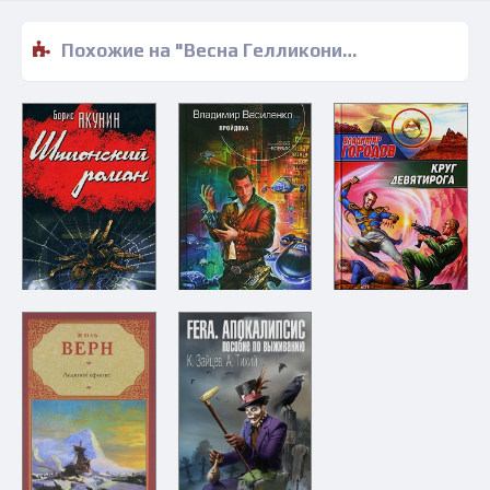
Похожие на "Весна Гелликонии - Брайан У. Олдисс" книги читать бесплатно полные версии