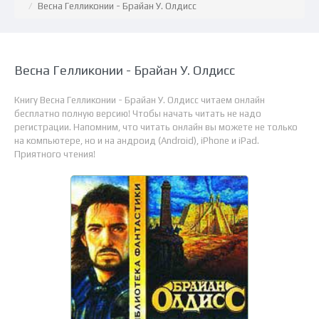
Весна Гелликонии - Брайан У. Олдисс
Весна Гелликонии - Брайан У. Олдисс
Книгу Весна Гелликонии - Брайан У. Олдисс читаем онлайн
бесплатно полную версию! Чтобы начать читать не надо
регистрации. Напомним, что читать онлайн вы можете не только
на компьютере, но и на андроид (Android), iPhone и iPad.
Приятного чтения!