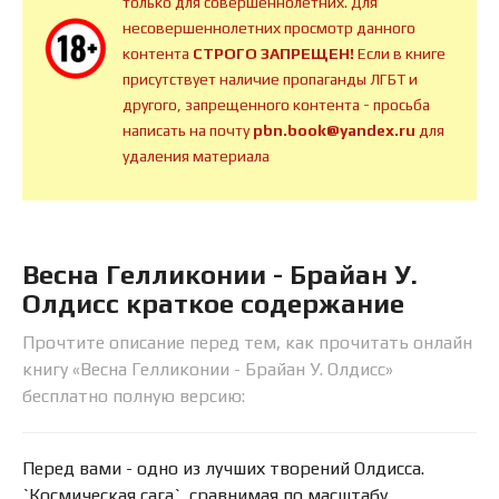
только для совершеннолетних. Для
несовершеннолетних просмотр данного
контента
СТРОГО ЗАПРЕЩЕН!
Если в книге
присутствует наличие пропаганды ЛГБТ и
другого, запрещенного контента - просьба
написать на почту
pbn.book@yandex.ru
для
удаления материала
Весна Гелликонии - Брайан У.
Олдисс краткое содержание
Прочтите описание перед тем, как прочитать онлайн
книгу «Весна Гелликонии - Брайан У. Олдисс»
бесплатно полную версию:
Перед вами - одно из лучших творений Олдисса.
`Космическая сага`, сравнимая по масштабу,