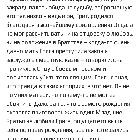
закрадывалась обида на судьбу, забросившую
его так низко – ведь и он, Григ, родился
благодаря высочайшему соизволению Отца, а
не мог рассчитывать ни на отцовскую любовь,
ни на положение в Братстве – когда-то очень
давно мать Грига преступила закон и
заслужила смертную казнь – говорили: она
проникла к Отцу с боевым тесаком и
попыталась убить того спящим. Григ не знал,
что правда в таких историях, а что нет. Он не
помнил матери, но почему-то не мог ее
обвинить. Даже за то, что с самого рождения
оказался приговорен жить один: Младшие
Братья не любили Грига, ощущая его выше
себя по праву рождения, Братья потешались
над ним, Старшие демонстративно