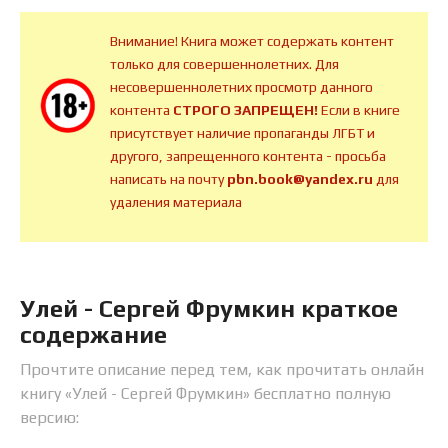
Внимание! Книга может содержать контент
только для совершеннолетних. Для
несовершеннолетних просмотр данного
контента
СТРОГО ЗАПРЕЩЕН!
Если в книге
присутствует наличие пропаганды ЛГБТ и
другого, запрещенного контента - просьба
написать на почту
pbn.book@yandex.ru
для
удаления материала
Улей - Сергей Фрумкин краткое
содержание
Прочтите описание перед тем, как прочитать онлайн
книгу «Улей - Сергей Фрумкин» бесплатно полную
версию: