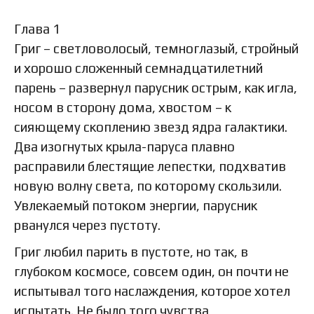
Глава 1
Григ – светловолосый, темноглазый, стройный
и хорошо сложенный семнадцатилетний
парень – развернул парусник острым, как игла,
носом в сторону дома, хвостом – к
сияющему скоплению звезд ядра галактики.
Два изогнутых крыла-паруса плавно
расправили блестящие лепестки, подхватив
новую волну света, по которому скользили.
Увлекаемый потоком энергии, парусник
рванулся через пустоту.
Григ любил парить в пустоте, но так, в
глубоком космосе, совсем один, он почти не
испытывал того наслаждения, которое хотел
испытать. Не было того чувства