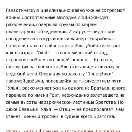
Галактическую цивилизацию давно уже не сотрясают
войны. Состоятельные молодые люди жаждут
развлечений, совершая круизы по мирам
планетарного объединения. И вдруг — пиратское
нападение на экскурсионный лайнер `Эльрабика`.
Совершив захват лайнера, корабль-убийца исчезает
как призрак. `Улей` — это космический город,
странное сообщество людей-воинов — Братьев,
плывущих на своем корабле-скитальце к никому не
ведомой цели. Операция по захвату `Эльрабики` —
лакомой добычи, попавшейся на тысячелетнем пути
`Улья`, резко меняет жизнь одного из Братьев, юного
паренька по имени Григ, неожиданно взлетевшего на
самые высоты иерархической лестницы Братства. Но
даже Владыка `Улья` — Отец — не предполагает, чем
станет `ценный трофей` в судьбе всего Братства.
Улей - Сергей Фрумкин читать онлайн бесплатно