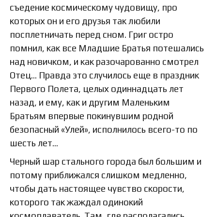
съедение космическому чудовищу, про
которых он и его друзья так любили
посплетничать перед сном. Григ остро
помнил, как все Младшие Братья потешались
над новичком, и как разочарованно смотрел
Отец… Правда это случилось еще в праздник
Первого Полета, целых одиннадцать лет
назад, и ему, как и другим Маленьким
Братьям впервые покинувшим родной
безопасный «Улей», исполнилось всего-то по
шесть лет…
Черный шар стального города был большим и
потому приближался слишком медленно,
чтобы дать настоящее чувство скорости,
которого так жаждал одинокий
космоплаватель. Там, где располагались