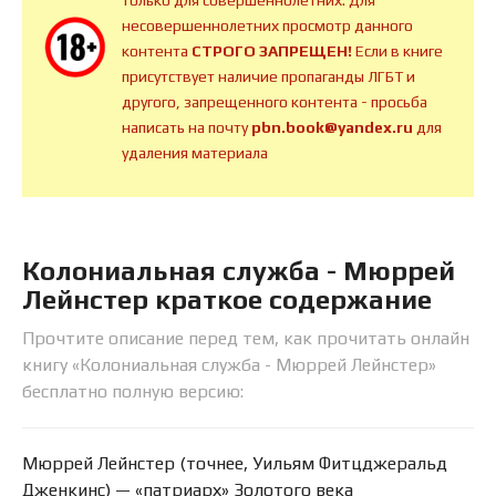
только для совершеннолетних. Для
несовершеннолетних просмотр данного
контента
СТРОГО ЗАПРЕЩЕН!
Если в книге
присутствует наличие пропаганды ЛГБТ и
другого, запрещенного контента - просьба
написать на почту
pbn.book@yandex.ru
для
удаления материала
Колониальная служба - Мюррей
Лейнстер краткое содержание
Прочтите описание перед тем, как прочитать онлайн
книгу «Колониальная служба - Мюррей Лейнстер»
бесплатно полную версию:
Мюррей Лейнстер (точнее, Уильям Фитцджеральд
Дженкинс) — «патриарх» Золотого века