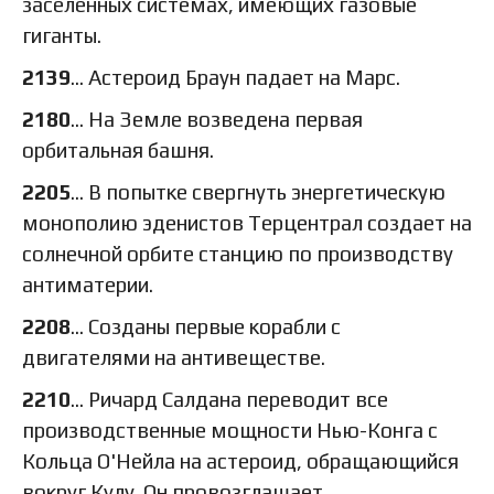
заселенных системах, имеющих газовые
гиганты.
2139
… Астероид Браун падает на Марс.
2180
… На Земле возведена первая
орбитальная башня.
2205
… В попытке свергнуть энергетическую
монополию эденистов Терцентрал создает на
солнечной орбите станцию по производству
антиматерии.
2208
… Созданы первые корабли с
двигателями на антивеществе.
2210
… Ричард Салдана переводит все
производственные мощности Нью-Конга с
Кольца О'Нейла на астероид, обращающийся
вокруг Кулу. Он провозглашает