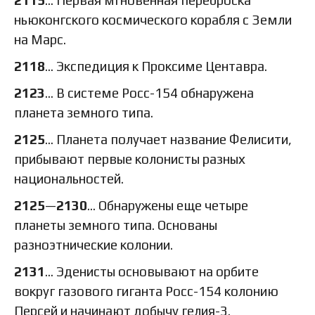
ньюконгского космического корабля с Земли
на Марс.
2118
… Экспедиция к Проксиме Центавра.
2123
… В системе Росс-154 обнаружена
планета земного типа.
2125
… Планета получает название Фелисити,
прибывают первые колонисты разных
национальностей.
2125
—
2130
… Обнаружены еще четыре
планеты земного типа. Основаны
разноэтнические колонии.
2131
… Эденисты основывают на орбите
вокруг газового гиганта Росс-154 колонию
Персей и начинают добычу гелия-3.