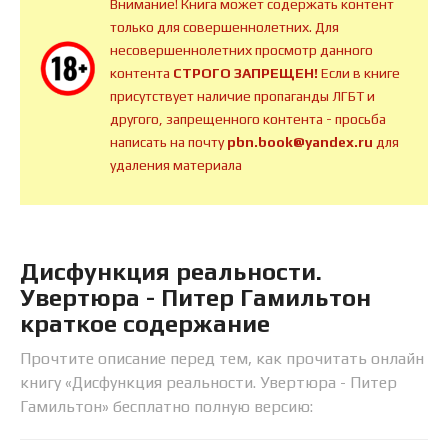
Внимание! Книга может содержать контент
только для совершеннолетних. Для
несовершеннолетних просмотр данного
контента
СТРОГО ЗАПРЕЩЕН!
Если в книге
присутствует наличие пропаганды ЛГБТ и
другого, запрещенного контента - просьба
написать на почту
pbn.book@yandex.ru
для
удаления материала
Дисфункция реальности.
Увертюра - Питер Гамильтон
краткое содержание
Прочтите описание перед тем, как прочитать онлайн
книгу «Дисфункция реальности. Увертюра - Питер
Гамильтон» бесплатно полную версию: