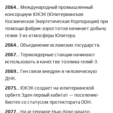
2064
… Международный промышленный
консорциум ЮКЭК (Юпитерианская
Космическая Энергетическая Корпорация) при
помощи фабрик-аэростатов начинает добычу
гелия-3 из атмосферы Юпитера.
2064
… Объединение исламских государств.
2067
… Термоядерные станции начинают
использовать в качестве топлива гелий-3.
2069
… Ген связи внедрен в человеческую
ДНК.
2075
… ЮКЭК создает на юпитерианской
орбите Эден первый хабитат — поселение-
биотех со статусом протектората ООН.
2077
… На астероиде Нью-Конг начато