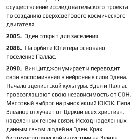
осуществление исследовательского проекта
по созданию сверхсветового космического
двигателя.
2085
… Эден открыт для заселения.
2086
… На орбите Юпитера основано
поселение Паллас.
2090
… Вин Цитджон умирает и переводит
свои воспоминания в нейронные слои Эдена.
Начало эденистской культуры. Эден и Паллас
провозглашают свою независимость от ООН.
Массовый выброс на рынок акций ЮКЭК. Папа
Элеанор отлучает от Церкви всех христиан,
наделенных геном связи. Исход наделенных
данным геном людей на Эден. Крах
биотехнологической индустрии на Земле.