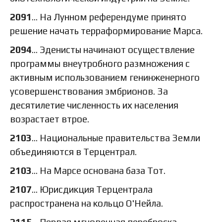
2091
… На Лунном референдуме принято
решение начать терраформирование Марса.
2094
… Эденисты начинают осуществление
программы внеутробного размножения с
активным использованием генинженерного
усовершенствования эмбрионов. За
десятилетие численность их населения
возрастает втрое.
2103
… Национальные правительства Земли
объединяются в Терцентрал.
2103
… На Марсе основана база Тот.
2107
… Юрисдикция Терцентрала
распространена на кольцо О'Нейла.
2115
… Первая мгновенная переброска