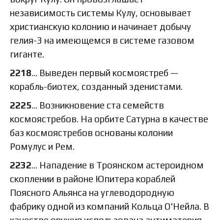
независимость системы Кулу, основывает
христианскую колонию и начинает добычу
гелия-3 на имеющемся в системе газовом
гиганте.
2218
… Выведен первый космоястреб —
корабль-биотех, созданный эденистами.
2225
… Возникновение ста семейств
космоястребов. На орбите Сатурна в качестве
баз космоястребов основаны колонии
Ромулус и Рем.
2232
… Нападение в Троянском астероидном
скоплении в районе Юпитера кораблей
Поясного Альянса на углеводородную
фабрику одной из компаний Кольца О'Нейла. В
качестве оружия использована антиматерия.