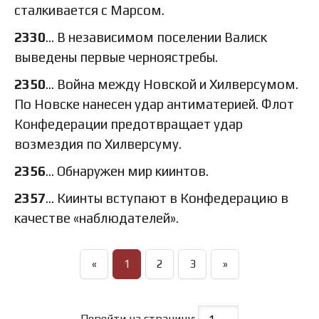
сталкивается с Марсом.
2330
… В независимом поселении Валиск
выведены первые черноястребы.
2350
… Война между Новской и Хилверсумом.
По Новске нанесен удар антиматерией. Флот
Конфедерации предотвращает удар
возмездия по Хилверсуму.
2356
… Обнаружен мир киинтов.
2357
… Киинты вступают в Конфедерацию в
качестве «наблюдателей».
«
1
2
3
»
Перейти на страницу: