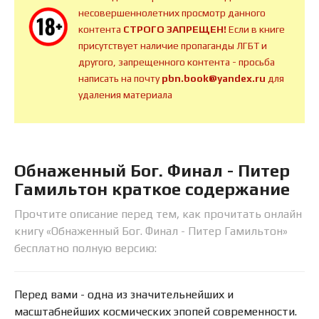
несовершеннолетних просмотр данного
контента
СТРОГО ЗАПРЕЩЕН!
Если в книге
присутствует наличие пропаганды ЛГБТ и
другого, запрещенного контента - просьба
написать на почту
pbn.book@yandex.ru
для
удаления материала
Обнаженный Бог. Финал - Питер
Гамильтон краткое содержание
Прочтите описание перед тем, как прочитать онлайн
книгу «Обнаженный Бог. Финал - Питер Гамильтон»
бесплатно полную версию:
Перед вами - одна из значительнейших и
масштабнейших космических эпопей современности.