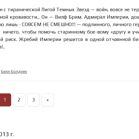
н с тиранической Лигой Темных Звезд — войн, вовсе не т
бной кровавости... Он — Вилф Брим. Адмирал Империи, д
ною лишь - СОВСЕМ НЕ СМЕШНО!!! — подлинного, личного ге
 ничего, чтобы помочь старинному бое-вому «другу и уч
й риск. Жребий Империи решится в одной отчаянной би
..
о
р
Билл Болдуин
1
2
3
»
13 г.