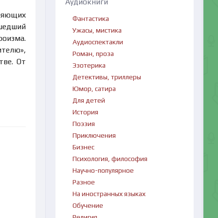
Аудиокниги
еряющих
Фантастика
ошедший
Ужасы, мистика
роизма.
Аудиоспектакли
ителю»,
Роман, проза
тве. От
Эзотерика
Детективы, триллеры
Юмор, сатира
Для детей
История
Поэзия
Приключения
Бизнес
Психология, философия
Научно-популярное
Разное
На иностранных языках
Обучение
Религия