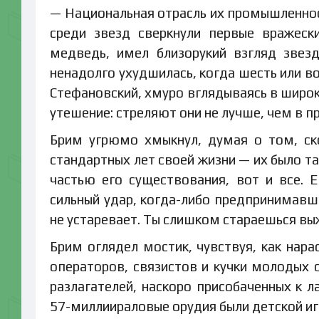
— Национальная отрасль их промышленност
среди звезд сверкнули первые вражеск
медведь, имел близорукий взгляд звез
ненадолго ухудшилась, когда шесть или во
Стефановский, хмуро вглядываясь в широ
утешение: стреляют они не лучше, чем в 
Брим угрюмо хмыкнул, думая о том, ск
стандартных лет своей жизни — их было та
частью его существования, вот и все.
сильный удар, когда-либо предпринимавш
не устаревает. Ты слишком стараешься выж
Брим оглядел мостик, чувствуя, как нара
операторов, связистов и кучки молодых
разлагателей, наскоро присобаченных к л
57-миллиираловые орудия были детской иг