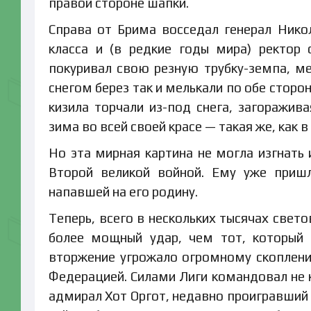
правой стороне шапки.
Справа от Брима восседал генерал Никол
класса и (в редкие годы мира) ректор
покуривал свою резную трубку-земпа, 
снегом берез так и мелькали по обе сторо
кизила торчали из-под снега, загоражив
зима во всей своей красе — такая же, как в
Но эта мирная картина не могла изгнать 
Второй великой войной. Ему уже пришл
напавшей на его родину.
Теперь, всего в нескольких тысячах свет
более мощный удар, чем тот, который 
вторжение угрожало огромному скоплени
Федерацией. Силами Лиги командовал не 
адмирал Хот Оргот, недавно проигравший 