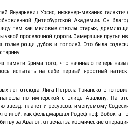
ай Януарьевич Урсис, инженер-механик галактич
 обновленной Дитясбургской Академии. Он благ
между тем как меловые стволы старых, дремлющ
ны узкой проселочной дороги. Замерзшие прутья ив
ая голые рощи дубов и тополей. Это была содеск
 старину.
из памяти Брима того, что начинало теперь назы
ось испытать на себе первый яростный натиск
овых лет отсюда, Лига Негрола Трианского готови
нанесла по имперской столице Авалону. На эт
ю звезд, планет и ресурсов, именуемому Содеск
кто иной, как фельдмаршал Родеф ноф Вобок, а т
битву за Авалон, отвечал за космические операции