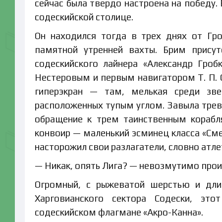
сейчас была твердо настроена на победу.
содескийской столице.
Он находился тогда в трех днях от Гр
памятной утренней вахты. Брим присут
содескийского лайнера «Александр Гро
Нестеровым и первым навигатором Т. П. 
гиперэкран — там, мелькая среди зве
расположенных тупым углом. Завыла трев
обращение к трем таинственным корабл
конвоир — маленький эсминец класса «Сме
насторожил свои разлагатели, словно атл
— Никак, опять Лига? — невозмутимо прои
Огромный, с рыжеватой шерстью и дли
Харговианского сектора Содески, э
содескийском флагмане «Акро-Канна».