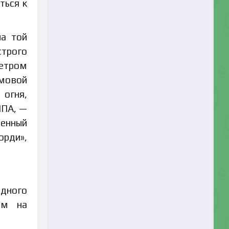
ться к
ла той
строго
Петром
рмовой
 огня,
ППА, —
венный
орди»,
дного
ом на