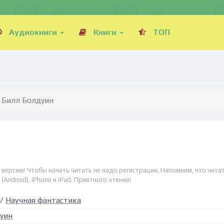
Аудиокниги
Книги
ТОП
- Билл Болдуин
 версию! Чтобы начать читать не надо регистрации. Напомним, что чита
Android), iPhone и iPad. Приятного чтения!
/
Научная фантастика
уин