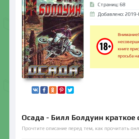
Страниц: 68
Добавлено: 2019-
Внимание!
несоверше
книге при
просьба н
Осада - Билл Болдуин краткое
Прочтите описание перед тем, как прочитать онл