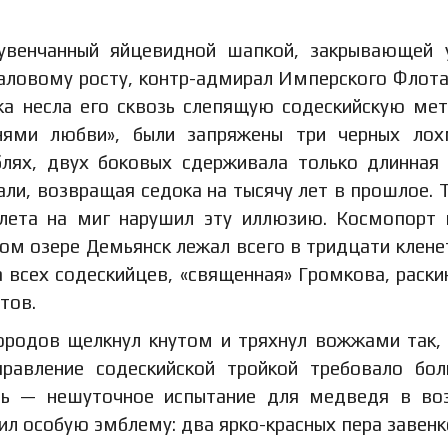
увенчанный яйцевидной шапкой, закрывающей 
аловому росту, контр-адмирал Имперского Флот
ка несла его сквозь слепящую содескийскую мет
нями любви», были запряжены три черных лох
лях, двух боковых сдерживала только длинная 
ли, возвращая седока на тысячу лет в прошлое. 
олета на миг нарушил эту иллюзию. Космопорт
м озере Демьянск лежал всего в тридцати клене
 всех содескийцев, «священная» Громкова, раски
тов.
Бородов щелкнул кнутом и тряхнул вожжами так,
правление содескийской тройкой требовало бо
ять — нешуточное испытание для медведя в во
сил особую эмблему: два ярко-красных пера завенк