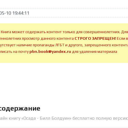
05-10 19:44:11
 Книга может содержать контент только для совершеннолетних. Для
ннолетних просмотр данного контента
СТРОГО ЗАПРЕЩЕН!
Если 
сутствует наличие пропаганды ЛГБТ и другого, запрещенного контента
аписать на почту
pbn.book@yandex.ru
для удаления материала
 содержание
айн книгу «Осада - Билл Болдуин» бесплатно полную версию