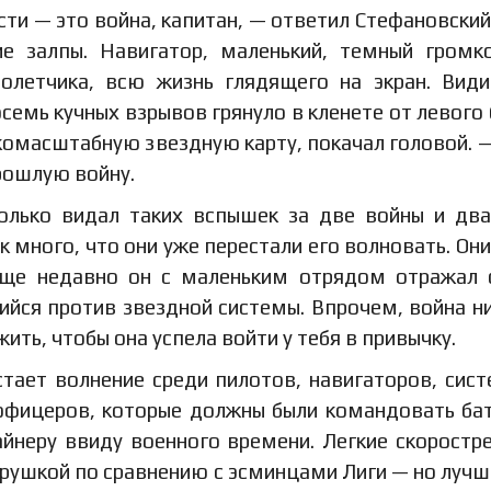
и — это война, капитан, — ответил Стефановский,
ие залпы. Навигатор, маленький, темный громк
долетчика, всю жизнь глядящего на экран. Вид
семь кучных взрывов грянуло в кленете от левого 
комасштабную звездную карту, покачал головой. 
прошлую войну.
олько видал таких вспышек за две войны и дв
к много, что они уже перестали его волновать. Они
 Еще недавно он с маленьким отрядом отражал
ийся против звездной системы. Впрочем, война н
ить, чтобы она успела войти у тебя в привычку.
стает волнение среди пилотов, навигаторов, сис
 офицеров, которые должны были командовать ба
айнеру ввиду военного времени. Легкие скоростр
рушкой по сравнению с эсминцами Лиги — но лучш