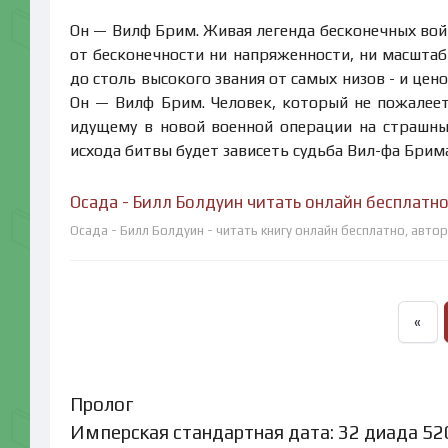
Он — Вилф Брим. Живая легенда бесконечных вой
от бесконечности ни напряженности, ни масшта
до столь высокого звания от самых низов - и це
Он — Вилф Брим. Человек, который не пожалеет
идущему в новой военной операции на страшны
исхода битвы будет зависеть судьба Вил-фа Брима!
Осада - Билл Болдуин читать онлайн бесплатн
Осада - Билл Болдуин - читать книгу онлайн бесплатно, авто
«
Пролог
Имперская стандартная дата: 32 диада 520