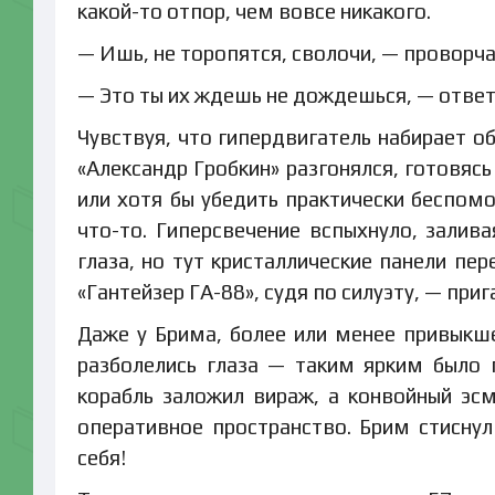
какой-то отпор, чем вовсе никакого.
— Ишь, не торопятся, сволочи, — проворч
— Это ты их ждешь не дождешься, — ответи
Чувствуя, что гипердвигатель набирает о
«Александр Гробкин» разгонялся, готовяс
или хотя бы убедить практически беспом
что-то. Гиперсвечение вспыхнуло, залив
глаза, но тут кристаллические панели пе
«Гантейзер ГА-88», судя по силуэту, — при
Даже у Брима, более или менее привыкш
разболелись глаза — таким ярким было
корабль заложил вираж, а конвойный эс
оперативное пространство. Брим стисну
себя!