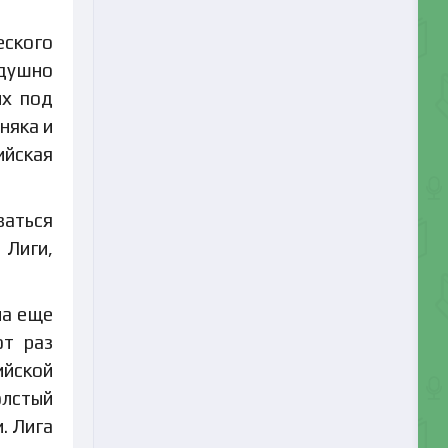
еского
одушно
их под
няка и
ийская
ваться
 Лиги,
ла еще
от раз
ийской
олстый
. Лига