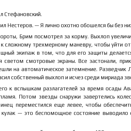
ал Стефановский.
л Нестеров. — Я лично охотно обошелся бы без ни
бороты, Брим посмотрел за корму. Выхлоп увелич
ь к сложному трехмерному маневру, чтобы уйти от
ощный экипаж в том, что для его защиты делаетс
ая светом смотровые экраны. Все застонали, при
решли на автоматическое затемнение. Разведчик 
гасил собственный выхлоп и исчез среди мириада зв
его к вспышкам разлагателей за время осады Ав
 пламя. Потом звезды снаружи завертелись кол
минец переместился еще левее, чтобы обеспечит
л кулак — это беспомощное состояние выводило 