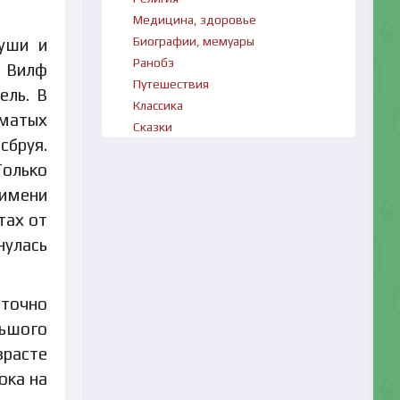
Медицина, здоровье
Биографии, мемуары
уши и
Ранобэ
а Вилф
Путешествия
ель. В
Классика
матых
Сказки
сбруя.
Только
 имени
тах от
нулась
 точно
льшого
зрасте
ока на