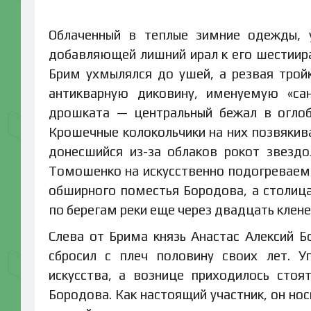
Облаченный в теплые зимние одежды, 
добавляющей лишний ирал к его шестиир
Брим ухмылялся до ушей, а резвая трой
антикварную диковину, именуемую «са
дрошката — центральный бежал в оглоб
Крошечные колокольчики на них позвякива
донесшийся из-за облаков рокот звезд
Томошенко на искусственно подогреваемо
обширного поместья Бородова, а столица
по берегам реки еще через двадцать клене
Слева от Брима князь Анастас Алексий 
сбросил с плеч половину своих лет. У
искусства, а вознице приходилось сто
Бородова. Как настоящий участник, он но