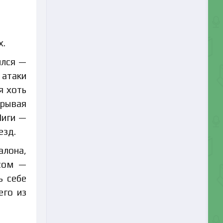
х.
ился —
 атаки
я хоть
крывая
Лиги —
езд.
алона,
есом —
ь себе
его из