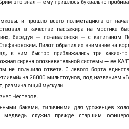
 Брим это знал — ему пришлось буквально пробива
омковы, и прошло всего полметацикла от нача
ствовал в качестве пассажира на мостике бы
бкин», беседуя — по-авалонски — с капитаном 
Стефановским. Пилот обратил их внимание на ко
зд, к ним быстро приближались три каких-то
ожная сирена опознавательной системы — ее КА'
ям не получило ответа. С левого борта единст
тливый» на 26000 мильстоунов, под названием «Г
ет, разминающий мускулы.
знес Нестеров.
нными баками, типичными для уроженцев холо
тот медведь служил прежде старшим офицер