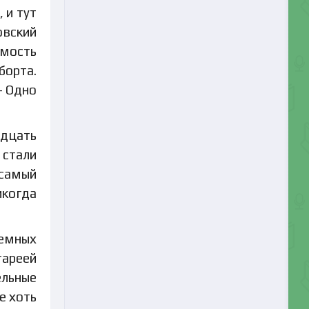
 и тут
овский
имость
борта.
— Одно
адцать
 стали
 самый
икогда
темных
тареей
ельные
е хоть