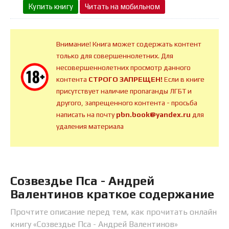
Купить книгу
Читать на мобильном
Внимание! Книга может содержать контент
только для совершеннолетних. Для
несовершеннолетних просмотр данного
контента
СТРОГО ЗАПРЕЩЕН!
Если в книге
присутствует наличие пропаганды ЛГБТ и
другого, запрещенного контента - просьба
написать на почту
pbn.book@yandex.ru
для
удаления материала
Созвездье Пса - Андрей
Валентинов краткое содержание
Прочтите описание перед тем, как прочитать онлайн
книгу «Созвездье Пса - Андрей Валентинов»