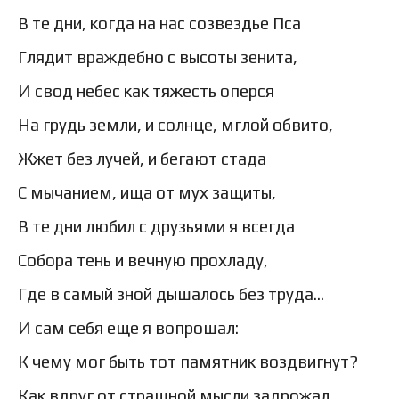
В те дни, когда на нас созвездье Пса
Глядит враждебно с высоты зенита,
И свод небес как тяжесть оперся
На грудь земли, и солнце, мглой обвито,
Жжет без лучей, и бегают стада
С мычанием, ища от мух защиты,
В те дни любил с друзьями я всегда
Собора тень и вечную прохладу,
Где в самый зной дышалось без труда…
И сам себя еще я вопрошал:
К чему мог быть тот памятник воздвигнут?
Как вдруг от страшной мысли задрожал,