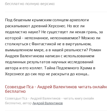
бесплатно полную версию:
Под бешеным крымским солнцем археологи
раскапывают древний Херсонес. Но все ли
подвластно науке? Не существует ли некая грань, за
которой - непознанное, непознаваемое? Можно ли
столкнуться с Фантастикой не в виртуальном,
вымышленном мире, а в нашей реальности? Роман
Андрея Валентинова написан с использованием
подлинных результатов научных исследований
автора и его коллег. Тайна Подземного Храма в
Херсонесе до сих пор не раскрыта до конца...
Созвездье Пса - Андрей Валентинов читать онлайн
бесплатно
Созвездье Пса - Андрей Валентинов - читать книгу онлайн
бесплатно, автор
Андрей Валентинов