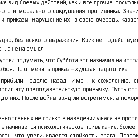
же вид боевых действий, как и все прочие, поскольк
ого и морального сокрушения противника. Значи
и приказы. Нарушение их, в свою очередь, карае
удно, без всякого выражения. Крик не подействует
н, а не на смысл.
 успел подумать, что Суббота зря назначил на испо
о боя. Но отменять приказ – худшая педагогика.
 прибыли неделю назад. Имен, к сожалению, 
росил эту преподавательскую привычку. Пусть ос
 до них. После войны вряд ли встретимся, а похор
еннопленных не только в наведении ужаса на проти
ле начинается психологическое привыкание, более т
сть, что увеличивается стойкость врага. Поэт