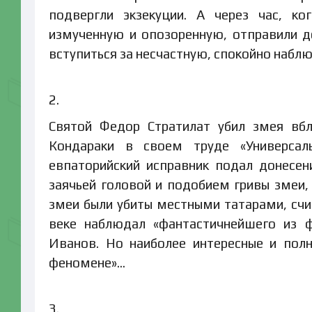
подвергли экзекуции. А через час, ко
измученную и опозоренную, отправили д
вступиться за несчастную, спокойно набл
2.
Святой Федор Стратилат убил змея вбли
Кондараки в своем труде «Универса
евпаторийский исправник подал донесен
заячьей головой и подобием гривы змеи,
змеи были убиты местными татарами, счи
веке наблюдал «фантастичнейшего из ф
Иванов. Но наиболее интересные и пол
феномене»…
3.