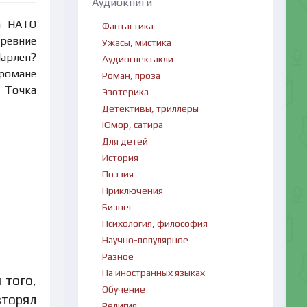
Аудиокниги
а НАТО
Фантастика
древние
Ужасы, мистика
Шарлен?
Аудиоспектакли
романе
Роман, проза
я Точка
Эзотерика
Детективы, триллеры
Юмор, сатира
Для детей
История
Поэзия
Приключения
Бизнес
Психология, философия
Научно-популярное
Разное
На иностранных языках
 того,
Обучение
вторял
Религия