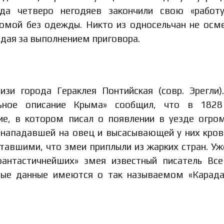
гда четверо негодяев закончили свою «работу
омой без одежды. Никто из односельчан не осм
юдая за выполнением приговора.
зи города Гераклея Понтийская (совр. Эрегли).
льное описание Крыма» сообщил, что в 1828
ие, в котором писал о появлении в уезде огро
 нападавшей на овец и высасывающей у них кров
тавшими, что змеи приплыли из жарких стран. Уж
антастичнейших» змея известный писатель Вс
ные данные имеются о так называемом «Карад