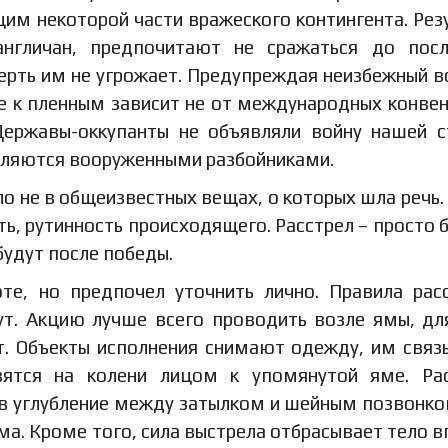
им некоторой части вражеского контингента. Рез
англичан, предпочитают не сражаться до пос
смерть им не угрожает. Предупреждая неизбежный в
е к пленным зависит не от международных конвен
Державы-оккупанты не объявляли войну нашей с
вляются вооруженными разбойниками.
ло не в общеизвестных вещах, о которых шла речь.
ть, рутинность происходящего. Расстрел – просто 
будут после победы.
те, но предпочел уточнить лично. Правила рас
ут. Акцию лучше всего проводить возле ямы, дл
т. Объекты исполнения снимают одежду, им свя
вятся на колени лицом к упомянутой яме. Ра
в углубление между затылком и шейным позвонко
. Кроме того, сила выстрела отбрасывает тело в