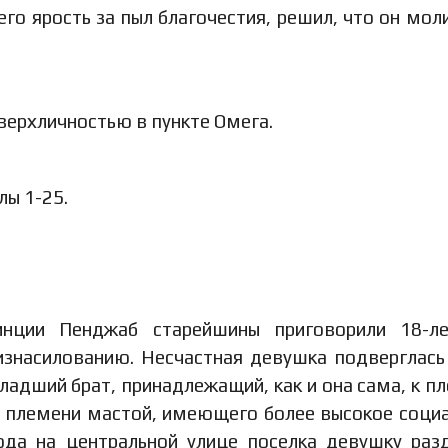
его ярость за пыл благочестия, решил, что он моли
верхличностью в пункте Омега.
лы 1-25.
инции Пенджаб старейшины приговорили 18-л
изнасилованию. Несчастная девушка подверглась
младший брат, принадлежащий, как и она сама, к п
з племени мастой, имеющего более высокое соци
ода на центральной улице поселка девушку раз