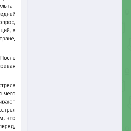
ультат
ледней
опрос,
ций, а
тране,
 После
боевая
стрела
я чего
зывают
сстрел
м, что
перед,