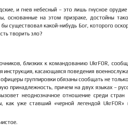
кие, и гнев небесный – это лишь гнусное орудие
ады, основанные на этом призраке, достойны так
и бы существовал какой-нибудь Бог, которого оско
сть творить зло?
очников, близких к командованию UkrFOR, сообщ
ая инструкция, касающаяся поведения военнослуж
 и офицеры группировки обязаны сообщать не тольк
ую принадлежность, причем на двух языках – рус
 вызовет неоднозначное отношение среди стран
ы, как уже ставший «черной легендой UkrFOR»
чистое.