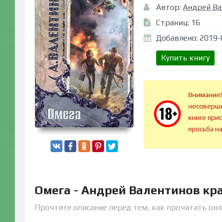
Автор:
Андрей Ва
Страниц: 16
Добавлено: 2019-
Купить книгу
Внимание!
несоверше
книге при
просьба н
Омега - Андрей Валентинов кр
Прочтите описание перед тем, как прочитать онл