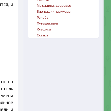
тся, и
Медицина, здоровье
Биографии, мемуары
Ранобэ
Путешествия
Классика
Сказки
етнюю
 столь
лемени
альное
дели и