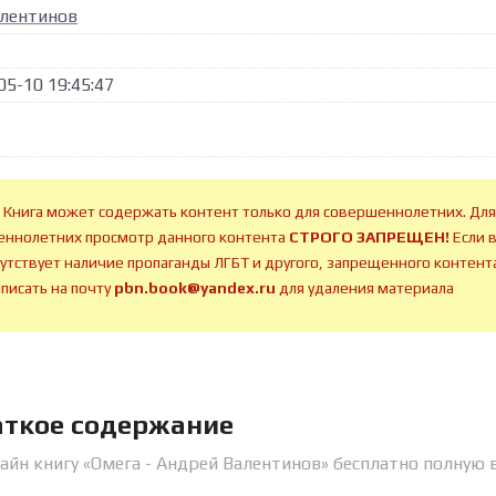
лентинов
05-10 19:45:47
 Книга может содержать контент только для совершеннолетних. Для
ннолетних просмотр данного контента
СТРОГО ЗАПРЕЩЕН!
Если 
сутствует наличие пропаганды ЛГБТ и другого, запрещенного контента
аписать на почту
pbn.book@yandex.ru
для удаления материала
аткое содержание
айн книгу «Омега - Андрей Валентинов» бесплатно полную 