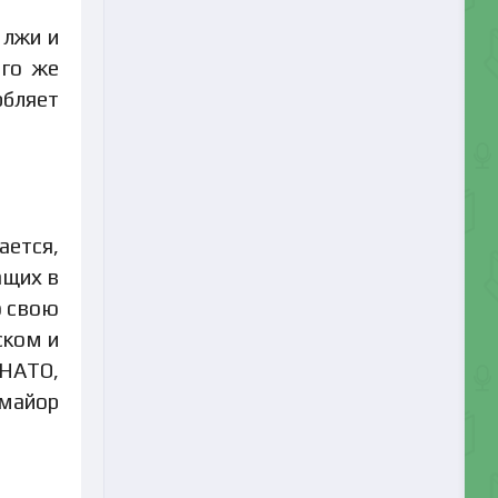
 лжи и
ого же
рбляет
ается,
ащих в
о свою
ском и
 НАТО,
 майор