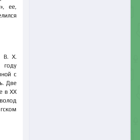
», ее,
елился
 В. Х.
 году
мной с
ь. Две
е в ХХ
еволод
агском