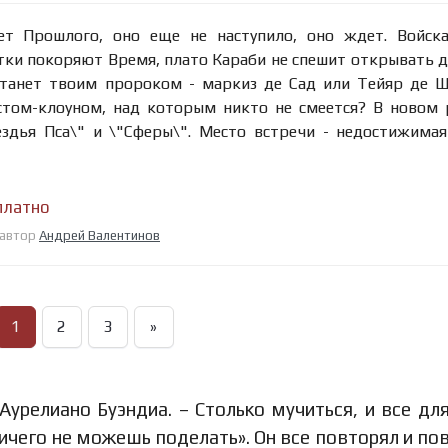
т Прошлого, оно еще не наступило, оно ждет. Войск
тки покоряют Время, плато Караби не спешит открывать 
станет твоим пророком - маркиз де Сад или Тейяр де 
том-клоуном, над которым никто не смеется? В новом 
ездья Пса\" и \"Сферы\". Место встречи - недостижима
платно
 автор
Андрей Валентинов
1
2
3
»
Аурелиано Буэндиа. – Столько мучиться, и все для
ничего не можешь поделать». Он все повторял и по