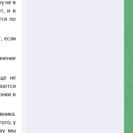
у не в
т, и в
тся по
, если
лнение
еще не
таются
онки в
вника.
ого, у
ому мы