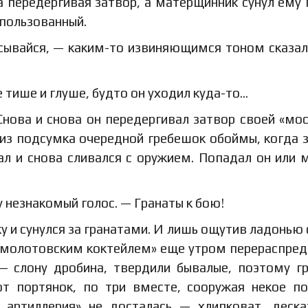
а передергивая затвор, а матерщинник сунул ему
спользованный.
асывайся, — каким-то извиняющимся тоном сказал
 тише и глуше, будто он уходил куда-то…
нова и снова он передергивал затвор своей «мос
 из подсумка очередной гребешок обоймы, когда 
ал и снова сливался с оружием. Попадал он или 
у незнакомый голос. — Гранаты к бою!
у и сунулся за гранатами. И лишь ощутив ладонью
с «молотовским коктейлем» еще утром перераспред
— слону дробина, твердили бывалые, поэтому г
от портянок, по три вместе, сооружая некое п
 артиллерия» не досталась — хлипковат, деска