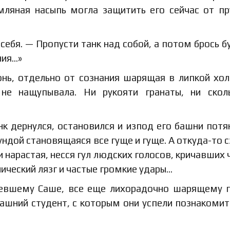
емляная насыпь могла защитить его сейчас от п
 себя. — Пропусти танк над собой, а потом брось б
ния…»
донь, отдельно от сознания шарящая в липкой хо
, не нащупывала. Ни рукояти гранаты, ни скол
к дернулся, остановился и изпод его башни потя
ундой становящаяся все гуще и гуще. А откуда-то с
 и нарастая, несся гул людских голосов, кричавших 
лический лязг и частые громкие удары…
еневшему Саше, все еще лихорадочно шарящему 
ерашний студент, с которым они успели познакомит
.