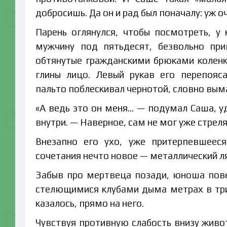
добросишь. Да он и рад был поначалу: уж о
Парень оглянулся, чтобы посмотреть, у 
мужчину под пятьдесят, безвольно при
обтянутые гражданскими брюками коленк
глины лицо. Левый рукав его перепояс
пальто поблескивал чернотой, словно вым
«А ведь это он меня… — подумал Саша, уд
внутри. — Наверное, сам не мог уже стрел
Внезапно его ухо, уже притерпевшееся
сочетания нечто новое — металлический л
Забыв про мертвеца позади, юноша повер
стелющимися клубами дыма метрах в три
казалось, прямо на него.
Чувствуя противную слабость внизу живот