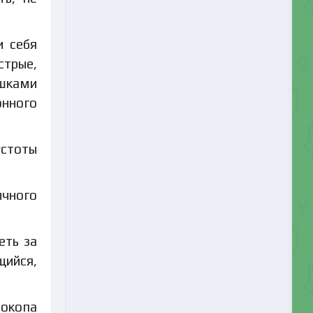
и себя
стрые,
ошками
онного
устоты
ычного
еть за
щийся,
 окопа