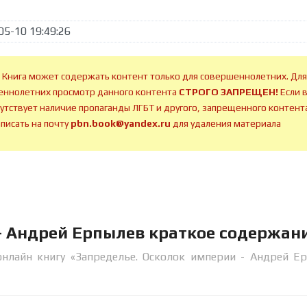
05-10 19:49:26
 Книга может содержать контент только для совершеннолетних. Для
ннолетних просмотр данного контента
СТРОГО ЗАПРЕЩЕН!
Если 
сутствует наличие пропаганды ЛГБТ и другого, запрещенного контента
аписать на почту
pbn.book@yandex.ru
для удаления материала
- Андрей Ерпылев краткое содержан
онлайн книгу «Запределье. Осколок империи - Андрей Е