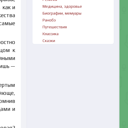
Медицина, здоровье
 как и
Биографии, мемуары
жества
Ранобэ
 самые
Путешествия
Классика
Сказки
ростно
ицом к
ряными
дишь —
тертым
ляюще,
помнив
цами и
совая?