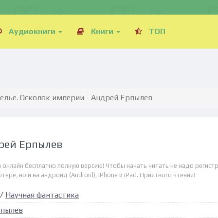
Аудиокниги
Книги
ТОП
елье. Осколок империи - Андрей Ерпылев
дрей Ерпылев
 онлайн бесплатно полную версию! Чтобы начать читать не надо регистр
ре, но и на андроид (Android), iPhone и iPad. Приятного чтения!
/
Научная фантастика
рпылев