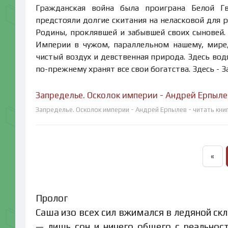
Гражданская война была проиграна Белой Г
предстояли долгие скитания на неласковой для 
Родины, проклявшей и забывшей своих сыновей.
Империи в чужом, параллельном нашему, мире,
чистый воздух и девственная природа. Здесь во
по-прежнему хранят все свои богатства. Здесь - За
Запределье. Осколок империи - Андрей Ерпыле
Запределье. Осколок империи - Андрей Ерпылев - читать кни
«
Пролог
Саша изо всех сил вжимался в ледяной скл
— лишь сон и ничего общего с реальност