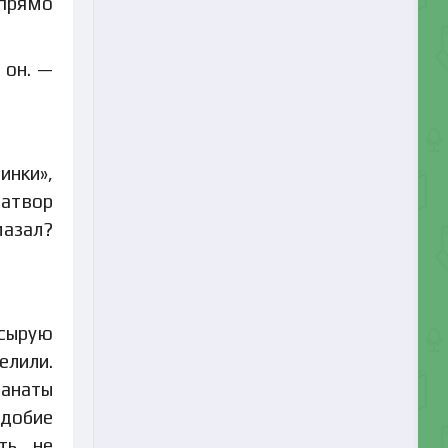
 прямо
 он. —
инки»,
затвор
мазал?
 сырую
елили.
ранаты
одобие
ть, не