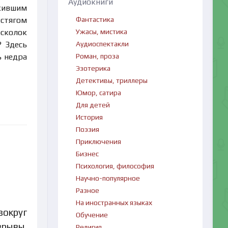
Аудиокниги
жившим
Фантастика
 стягом
Ужасы, мистика
осколок
Аудиоспектакли
? Здесь
Роман, проза
ь недра
Эзотерика
Детективы, триллеры
Юмор, сатира
Для детей
История
Поэзия
Приключения
Бизнес
Психология, философия
Научно-популярное
Разное
На иностранных языках
вокруг
Обучение
зрывы,
Религия