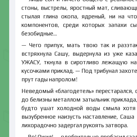
стоны, выстрелы, яростный мат, сливающи
стылая глина окопа, ядреный, ни на ч
компонентов, среди которых запахи с
безобидные…
— Чего припух, мать твою так и разэтак
встряхнула Сашу, выдернула из уже каз
УЖАСУ, ткнула в сиротливо лежащую на
кусочками приклад. — Под трибунал захот
прут гады напролом!
Неведомый «благодетель» перестарался,
до белизны металлом затыльник приклада
будто ушат холодной воды смыла хотя 
вызубренное наизусть наставление, Саш
лихорадочно задергал рукоять затвора.
— Во! Ожил! — одобрительно пробасил сза