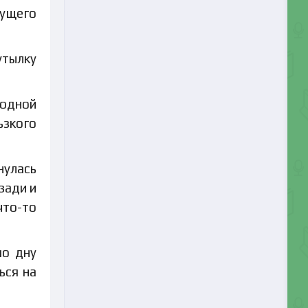
рущего
утылку
лодной
ьзкого
нулась
зади и
что-то
по дну
ься на