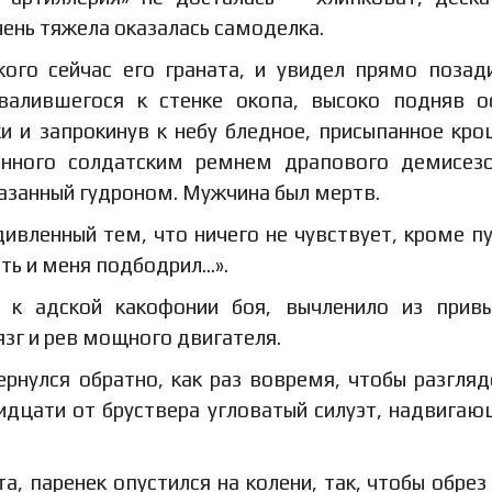
чень тяжела оказалась самоделка.
кого сейчас его граната, и увидел прямо позад
валившегося к стенке окопа, высоко подняв о
и и запрокинув к небу бледное, присыпанное кр
анного солдатским ремнем драпового демисез
азанный гудроном. Мужчина был мертв.
ивленный тем, что ничего не чувствует, кроме п
ять и меня подбодрил…».
 к адской какофонии боя, вычленило из прив
язг и рев мощного двигателя.
нулся обратно, как раз вовремя, чтобы разгляд
дцати от бруствера угловатый силуэт, надвигаю
а, паренек опустился на колени, так, чтобы обрез