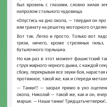
был вровень с глазами, словно хилая з
напролом стального чудовища.
«Опустись на дно окопа, — твердил он про
или гранату на решетку моторного отделе
Вот так. Легко и просто. Только вот ла
грязи, ничего, кроме стреляных гильз
бутылочного горлышка.
Но как раз в этот момент фашистский тан
струя жирного черного дыма, с каждой сек
сбоку, перекрывая все звуки боя, нарастая
протяжное, такой же, как и спереди метал
— Танки!!! — заорал прямо в ухо оцеп
окопа, Николай — такой же, как и он, вч
марше. — Наши танки! Тридцатьчетверки!.