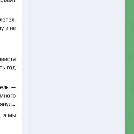
летел,
у и не
ивиста
ть год
цель —
много
тянул…
, а мы