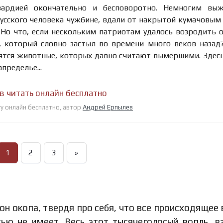
вардией окончательно и бесповоротно. Немногим вы
русского человека чужбине, вдали от накрытой кумачовым
 Но что, если нескольким патриотам удалось возродить 
 который словно застыл во времени много веков назад
дятся животные, которых давно считают вымершими. Здес
пределье...
в читать онлайн бесплатно
гу онлайн бесплатно, автор
Андрей Ерпылев
1
2
3
»
он окопа, твердя про себя, что все происходящее 
ью не имеет. Весь этот тысячеголосый вопль, в