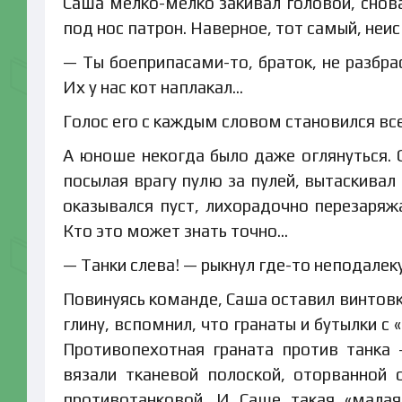
Саша мелко-мелко закивал головой, снов
под нос патрон. Наверное, тот самый, неи
— Ты боеприпасами-то, браток, не разбр
Их у нас кот наплакал…
Голос его с каждым словом становился все
А юноше некогда было даже оглянуться. С
посылая врагу пулю за пулей, вытаскивал
оказывался пуст, лихорадочно перезаряж
Кто это может знать точно…
— Танки слева! — рыкнул где-то неподалек
Повинуясь команде, Саша оставил винтовк
глину, вспомнил, что гранаты и бутылки 
Противопехотная граната против танка 
вязали тканевой полоской, оторванной 
противотанковой. И Саше такая «малая