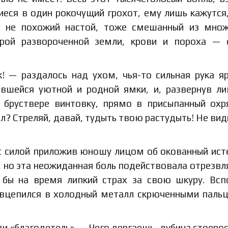
еся в один рокочущий грохот, ему лишь кажутся,
то не похожий настой, тоже смешанный из мно
ырой развороченной земли, крови и пороха —
! — раздалось над ухом, чья-то сильная рука я
авшейся уютной и родной ямки, и, развернув л
 бруствере винтовку, прямо в присыпанный ох
ел? Стреляй, давай, тудыть твою растудыть! Не ви
 с силой приложив юношу лицом об окованный ис
, но эта неожиданная боль подействовала отрезв
бы на время липкий страх за свою шкуру. Вс
а вцепился в холодный металл скрюченными паль
ди «благодетель». — Чего дергаешь, дубина стоеро