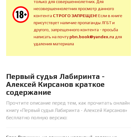
только для совершеннолетних. Для
несовершеннолетних просмотр данного
контента
СТРОГО ЗАПРЕЩЕН!
Если в книге
присутствует наличие пропаганды ЛГБТ и
другого, запрещенного контента - просьба
написать на почту
pbn.book@yandex.ru
для
удаления материала
Первый судья Лабиринта -
Алексей Кирсанов краткое
содержание
Прочтите описание перед тем, как прочитать онлайн
книгу «Первый судья Лабиринта - Алексей Кирсанов»
бесплатно полную версию: