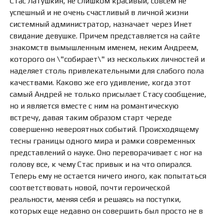
Стас Латушкин, не слишком красивый, совсем не
успешный и не очень счастливый в личной жизни
системный администратор, назначает через Инет
свидание девушке. Причем представляется на сайте
знакомств вымышленным именем, неким Андреем,
которого он \"собирает\" из нескольких личностей и
наделяет столь привлекательными для слабого пола
качествами. Каково же его удивление, когда этот
самый Андрей не только присылает Стасу сообщение,
но и является вместе с ним на романтическую
встречу, давая таким образом старт череде
совершенно невероятных событий. Происходящему
тесны границы одного мира и рамки современных
представлений о науке. Оно переворачивает с ног на
голову все, к чему Стас привык и на что опирался.
Теперь ему не остается ничего иного, как попытаться
соответствовать новой, почти героической
реальности, меняя себя и решаясь на поступки,
которых еще недавно он совершить был просто не в