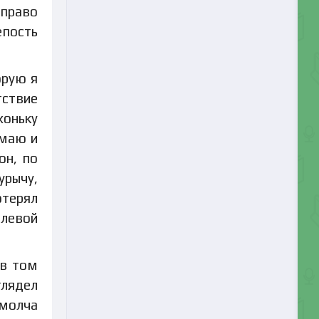
 право
епость
орую я
тствие
хоньку
имаю и
он, по
урычу,
отерял
 левой
 в том
глядел
 молча