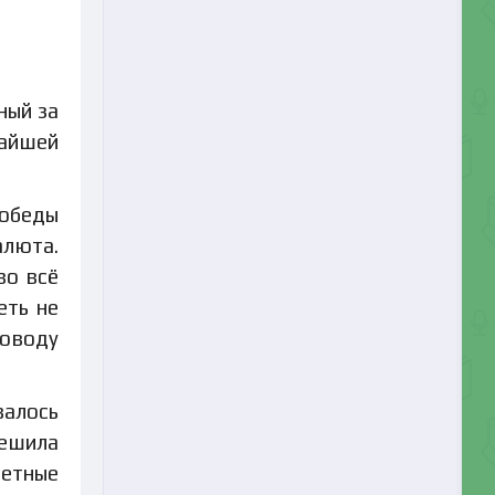
ный за
жайшей
Победы
алюта.
во всё
еть не
поводу
валось
решила
ветные