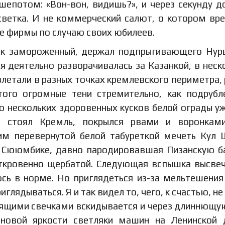
шепотом: «Вон-вон, видишь?», и через секунду д
дсветка. И не коммерческий салют, о котором вр
е фирмы по случаю своих юбилеев.
 как замороженный, держал подпрыгивающего Нур
я деятельно разворачивалась за Казанкой, в неск
злетали в разных точках кремлевского периметра,
того огромные тени стремительно, как подрубл
то нескольких здоровенных кусков белой ограды уж
я стоял Кремль, покрылся рвами и воронками
ним перевернутой белой табуреткой мечеть Кул
 Сююмбике, давно пародировавшая Пизанскую 
откровенно щербатой. Следующая вспышка высве
ось в норме. Но приглядеться из-за мельтешения
иглядываться. Я и так видел то, чего, к счастью, не
пящими свечками вскидывается и через длиннющу
еновой яркости светляки машин на Ленинской