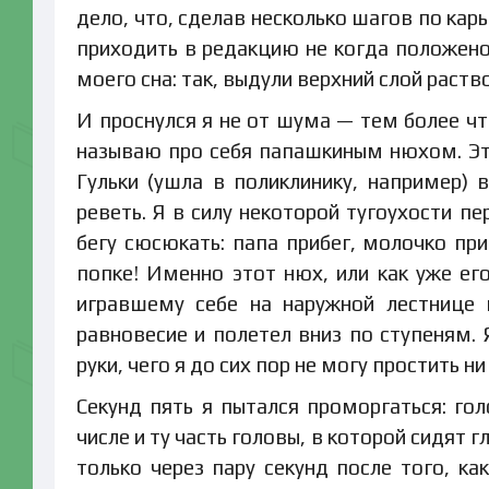
дело, что, сделав несколько шагов по ка
приходить в редакцию не когда положено,
моего сна: так, выдули верхний слой раство
И проснулся я не от шума — тем более чт
называю про себя папашкиным нюхом. Это
Гульки (ушла в поликлинику, например) 
реветь. Я в силу некоторой тугоухости п
бегу сюсюкать: папа прибег, молочко при
попке! Именно этот нюх, или как уже его
игравшему себе на наружной лестнице 
равновесие и полетел вниз по ступеням.
руки, чего я до сих пор не могу простить н
Секунд пять я пытался проморгаться: го
числе и ту часть головы, в которой сидят 
только через пару секунд после того, ка