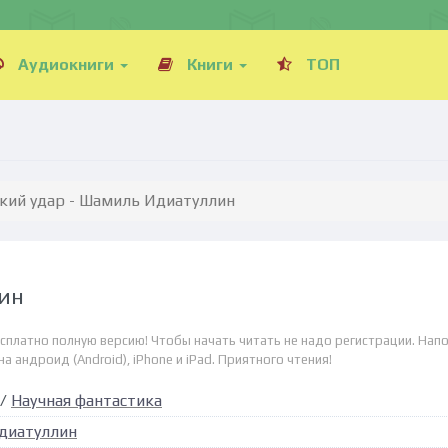
Аудиокниги
Книги
ТОП
кий удар - Шамиль Идиатуллин
лин
сплатно полную версию! Чтобы начать читать не надо регистрации. Нап
а андроид (Android), iPhone и iPad. Приятного чтения!
/
Научная фантастика
диатуллин