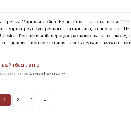
я Третья Мировая война. Когда Совет Безопасности ООН
 территорию суверенного Татарстана, генералы в Пен
войне. Российская Федерация разваливалась на глазах, 
ось, давнее противостояние сверхдержав можно зав
онлайн бесплатно
бесплатно, автор
Шамиль Идиатуллин
1
2
3
»