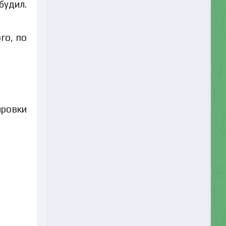
будил.
го, по
ировки