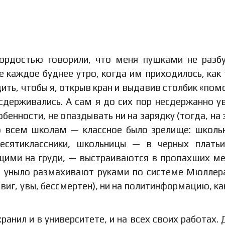
гордостью говорили, что меня пушками не разб
 каждое буднее утро, когда им приходилось, как 
ить, чтобы я, открыв кран и выдавив столбик «пом
и сдерживались. А сам я до сих пор несдержанно 
обенности, не опаздывать ни на зарядку (тогда, на 
по всем школам — классное было зрелище: школь
сятиклассники, школьницы — в черных платьи
щими на груди, — выстраиваются в пропахших м
т уныло размахивают руками по системе Мюллер
двиг, увы, бессмертен), ни на политинформацию, к
анил и в университете, и на всех своих работах. 