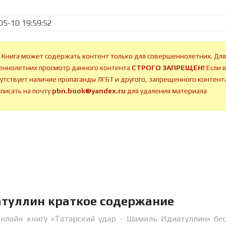
05-10 19:59:52
 Книга может содержать контент только для совершеннолетних. Для
ннолетних просмотр данного контента
СТРОГО ЗАПРЕЩЕН!
Если 
сутствует наличие пропаганды ЛГБТ и другого, запрещенного контента
аписать на почту
pbn.book@yandex.ru
для удаления материала
атуллин краткое содержание
онлайн книгу «Татарский удар - Шамиль Идиатуллин» бе