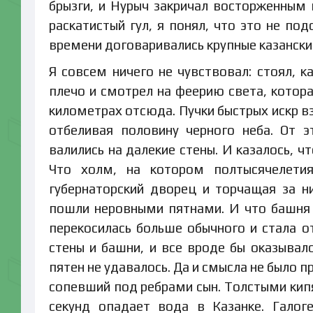
брызги, и Нурыч закричал восторженным 
раскатистый гул, я понял, что это не по
времени договаривались крупные казански
Я совсем ничего не чувствовал: стоял,
плечо и смотрел на феерию света, котора
километрах отсюда. Пучки быстрых искр в
отбеливая половину черного неба. От э
валились на далекие стены. И казалось, ч
Что холм, на котором полтысячелети
губернаторский дворец и торчащая за 
пошли неровными пятнами. И что башня
перекосилась больше обычного и стала 
стены и башни, и все вроде бы оказывал
пятен не удавалось. Да и смысла не было пр
сопевший под ребрами сын. Толстыми ки
секунд опадает вода в Казанке. Галог