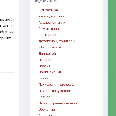
Аудиокниги
Фантастика
Ужасы, мистика
 принял
Аудиоспектакли
тагоне
Роман, проза
обгоняя
Эзотерика
ершить
Детективы, триллеры
Юмор, сатира
Для детей
История
Поэзия
Приключения
Бизнес
Психология, философия
Научно-популярное
Разное
На иностранных языках
Обучение
Религия