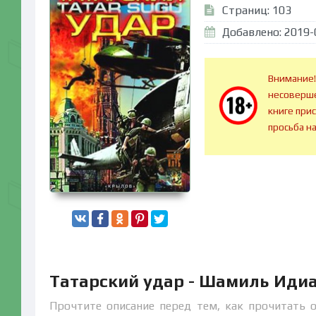
Страниц: 103
Добавлено: 2019-
Внимание!
несоверше
книге при
просьба н
Татарский удар - Шамиль Иди
Прочтите описание перед тем, как прочитать 