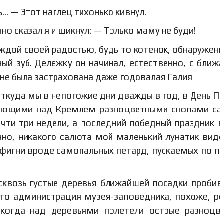
ь… — Этот наглец тихонько кивнул.
но сказал я и шикнул: — Только маму не буди!
ждой своей радостью, будь то котенок, обнаружен
й зуб. Дележку он начинал, естественно, с бли
не была застрахована даже годовалая Галия.
ткуда мы в непогожие дни дважды в год, в День 
ыгающими над Кремлем разноцветными снопами с
чти три недели, а последний победный праздник 
нно, никакого салюта мой маленький лунатик вид
за фигни вроде самопальных петард, пускаемых по 
 сквозь густые деревья ближайшей посадки проби
что администрация музея-заповедника, похоже, 
А когда над деревьями полетели острые разноц