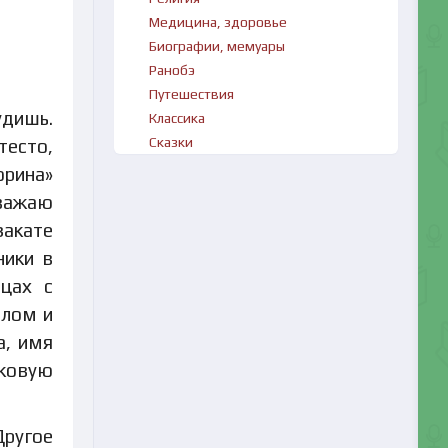
Медицина, здоровье
Биографии, мемуары
Ранобэ
Путешествия
удишь.
Классика
Сказки
тесто,
орина»
уважаю
закате
ники в
цах с
елом и
а, имя
аковую
Другое