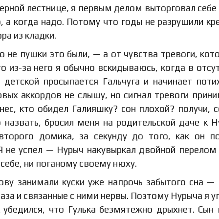
рьерной лестнице, я первым делом выторговал себе
 а когда надо. Потому что годы не разрушили кр
ра из кладки.
о не пушки это были, — а от чувства тревоги, кот
 из-за него я обычно вскидываюсь, когда в отсу
в детской просыпается Гальчуга и начинает поти
ервых аккордов не слышу, но сигнал тревоги прин
нес, кто обидел Галияшку? сон плохой? получи, с
 назвать, бросил меня на родительской даче к Н
второго домика, за секунду до того, как он п
 Я не успел — Нурыч накувыркал двойной перелом
и себе, ни поганому своему нюху.
лову занимали куски уже напрочь забытого сна —
глаза и связанные с ними нервы. Поэтому Нурыча я у
к убедился, что Гулька безмятежно дрыхнет. Сын