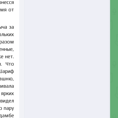
онесся
емя от
ыча за
ольких
 разом
енные,
е нет.
. Что
 Шариф
башню,
чивала
 ярких
 видел
ю пару
 дамбе