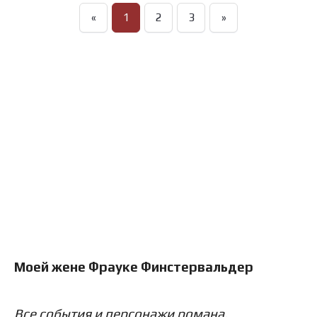
«
1
2
3
»
Моей жене Фрауке Финстервальдер
Все события и персонажи романа,