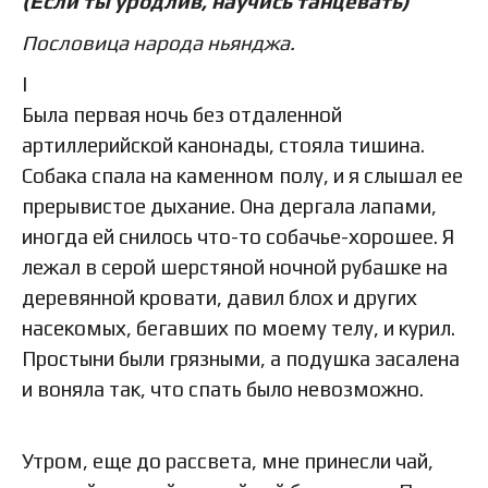
(Если ты уродлив, научись танцевать)
Пословица народа ньянджа.
I
Была первая ночь без отдаленной
артиллерийской канонады, стояла тишина.
Собака спала на каменном полу, и я слышал ее
прерывистое дыхание. Она дергала лапами,
иногда ей снилось что-то собачье-хорошее. Я
лежал в серой шерстяной ночной рубашке на
деревянной кровати, давил блох и других
насекомых, бегавших по моему телу, и курил.
Простыни были грязными, а подушка засалена
и воняла так, что спать было невозможно.
Утром, еще до рассвета, мне принесли чай,