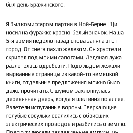
был день Бражинского.
Я был комиссаром партии в Ной-Берне [1]и
носил на фуражке красно-белый значок. Наша
5-я армия неделю назад снова заняла этот
город. От снега пахло железом. Он хрустел и
скрипел под моими сапогами. Ледяная лужа
разлетелась вдребезги. Подо льдом лежали
вырванные страницы из какой-то немецкой
книги, отдельные предложения можно было
даже прочитать. С шумом захлопнулась
деревянная дверь, когда я шел вниз по аллее.
Взлетели испуганные вороны. Сверкающие
голубые сосульки свалились с обвисших
электрических проводов и разбились о землю.
Повсюду лежали раздавленные ампулы из-