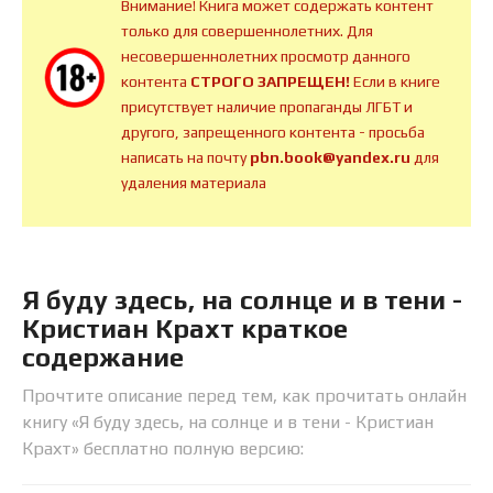
Внимание! Книга может содержать контент
только для совершеннолетних. Для
несовершеннолетних просмотр данного
контента
СТРОГО ЗАПРЕЩЕН!
Если в книге
присутствует наличие пропаганды ЛГБТ и
другого, запрещенного контента - просьба
написать на почту
pbn.book@yandex.ru
для
удаления материала
Я буду здесь, на солнце и в тени -
Кристиан Крахт краткое
содержание
Прочтите описание перед тем, как прочитать онлайн
книгу «Я буду здесь, на солнце и в тени - Кристиан
Крахт» бесплатно полную версию: