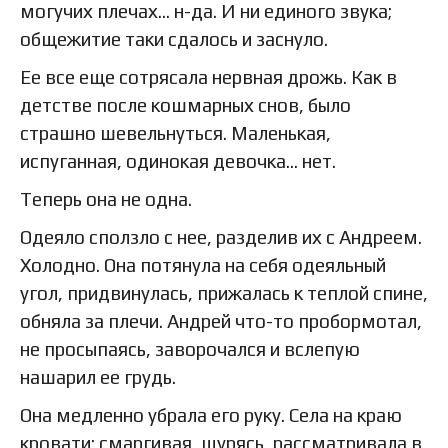
могучих плечах… н-да. И ни единого звука;
общежитие таки сдалось и заснуло.
Ее все еще сотрясала нервная дрожь. Как в
детстве после кошмарных снов, было
страшно шевельнуться. Маленькая,
испуганная, одинокая девочка… нет.
Теперь она не одна.
Одеяло сползло с нее, разделив их с Андреем.
Холодно. Она потянула на себя одеяльный
угол, придвинулась, прижалась к теплой спине,
обняла за плечи. Андрей что-то пробормотал,
не просыпаясь, заворочался и вслепую
нашарил ее грудь.
Она медленно убрала его руку. Села на краю
кровати; смаргивая, щурясь, рассматривала в