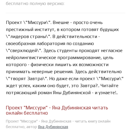
бесплатно полную версию:
Проект \"Миссури\". Внешне - просто очень
престижный институт, в котором готовят будущих
\"лидеров страны\". В действительности -
своеобразная лаборатория по созданию
\"сверхлюдей\". Здесь студенты проходят негласное
нейролингвистическое программирование, цель
которого - физически лишить их возможности
принимать неверные решения. Здесь действительно
\"творят Завтра\". Но даже если проект \"Миссури\"
ждет успех, каким оно будет, это Завтра?.. Читайте
потрясающий роман Яны Дубинянской - и узнаете!..
Проект "Миссури" - Яна Дубинянская читать
онлайн бесплатно
Проект "Миссури" - Яна Дубинянская - читать книгу онлайн
бесплатно, автор
Яна Дубинянская