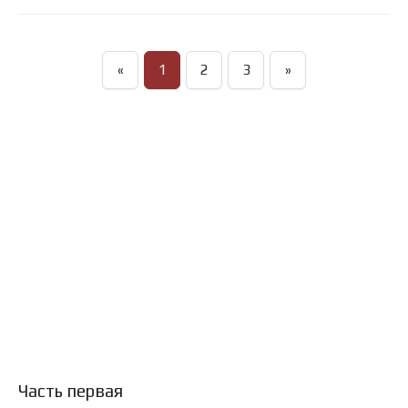
«
1
2
3
»
Часть первая