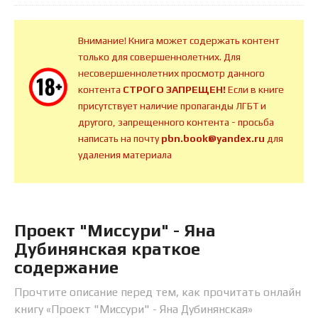
Внимание! Книга может содержать контент
только для совершеннолетних. Для
несовершеннолетних просмотр данного
контента
СТРОГО ЗАПРЕЩЕН!
Если в книге
присутствует наличие пропаганды ЛГБТ и
другого, запрещенного контента - просьба
написать на почту
pbn.book@yandex.ru
для
удаления материала
Проект "Миссури" - Яна
Дубинянская краткое
содержание
Прочтите описание перед тем, как прочитать онлайн
книгу «Проект "Миссури" - Яна Дубинянская»