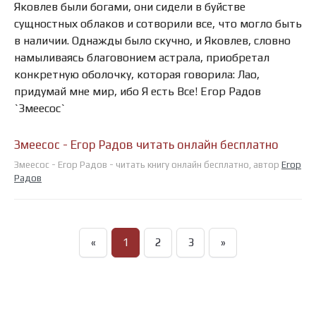
Яковлев были богами, они сидели в буйстве
сущностных облаков и сотворили все, что могло быть
в наличии. Однажды было скучно, и Яковлев, словно
намыливаясь благовонием астрала, приобретал
конкретную оболочку, которая говорила: Лао,
придумай мне мир, ибо Я есть Все! Егор Радов
`Змеесос`
Змеесос - Егор Радов читать онлайн бесплатно
Змеесос - Егор Радов - читать книгу онлайн бесплатно, автор
Егор
Радов
«
1
2
3
»