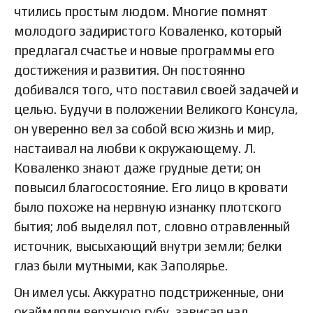
чтились простым людом. Многие помнят
молодого задиристого Коваленко, который
предлагал счастье и новые программы его
достижения и развития. Он постоянно
добивался того, что поставил своей задачей и
целью. Будучи в положении Великого Консула,
он уверенно вел за собой всю жизнь и мир,
настаивал на любви к окружающему. Л.
Коваленко знают даже грудные дети; он
повысил благосостояние. Его лицо в кровати
было похоже на нервную изнанку плотского
бытия; лоб выделял пот, словно отравленный
источник, высыхающий внутри земли; белки
глаз были мутными, как Заполярье.
Он имел усы. Аккуратно подстриженные, они
окаймляли верхнюю губу, зависая над