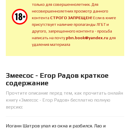
только для совершеннолетних. Для
несовершеннолетних просмотр данного
контента
СТРОГО ЗАПРЕЩЕН!
Если в книге
присутствует наличие пропаганды ЛГБТ и
другого, запрещенного контента - просьба
написать на почту
pbn.book@yandex.ru
для
удаления материала
Змеесос - Егор Радов краткое
содержание
Прочтите описание перед тем, как прочитать онлайн
книгу «Змеесос - Егор Радов» бесплатно полную
версию:
Иоганн Шатров упал из окна и разбился. Лао и