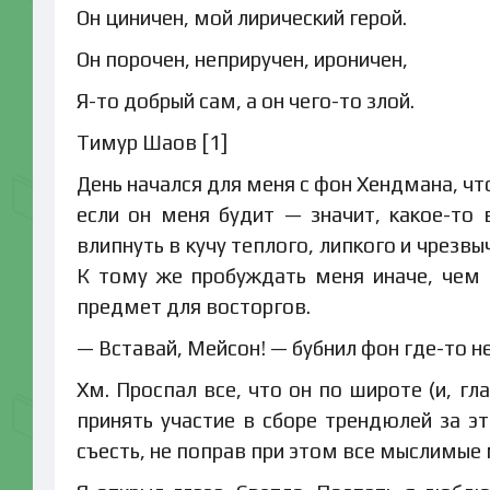
Он циничен, мой лирический герой.
Он порочен, неприручен, ироничен,
Я-то добрый сам, а он чего-то злой.
Тимур Шаов [1]
День начался для меня с фон Хендмана, что
если он меня будит — значит, какое-то 
влипнуть в кучу теплого, липкого и чрезв
К тому же пробуждать меня иначе, чем п
предмет для восторгов.
— Вставай, Мейсон! — бубнил фон где-то не
Хм. Проспал все, что он по широте (и, г
принять участие в сборе трендюлей за э
съесть, не поправ при этом все мыслимые 