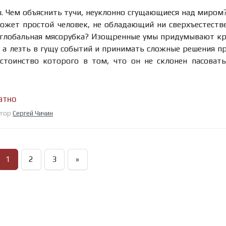
. Чем объяснить тучи, неуклонно сгущающиеся над миром
может простой человек, не обладающий ни сверхъестест
ет глобальная мясорубка? Изощренные умы придумывают к
 а лезть в гущу событий и принимать сложные решения п
стоинство которого в том, что он не склонен пасоват
атно
втор
Сергей Чичин
1
2
3
»