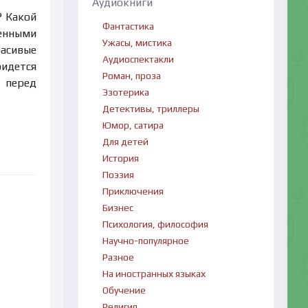
Аудиокниги
? Какой
Фантастика
венными
Ужасы, мистика
расивые
Аудиоспектакли
ридется
Роман, проза
ь перед
Эзотерика
Детективы, триллеры
Юмор, сатира
Для детей
История
Поэзия
Приключения
Бизнес
Психология, философия
Научно-популярное
Разное
На иностранных языках
Обучение
Религия