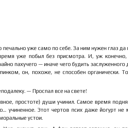
 печально уже само по себе. За ним нужен глаз да г
время уже побыл без присмотра. И, уж конечно,
ычайно пахучего — иначе чего будить заслуженного 
инком, он, похоже, не способен органически. Т
подалеку. — Проспал все на свете!
лавное, простоте) души учинил. Самое время подня
то… учиненное. Этот чертов псих даже йогурт не
моральные устои.