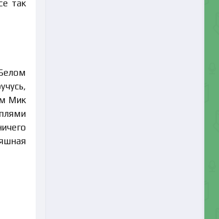
се так
 Белом
учусь,
ым Мик
оплями
ничего
ряшная