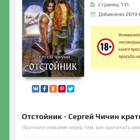
Страниц: 131
Добавлено: 2019-
Внимание!
несоверше
книге при
просьба н
Отстойник - Сергей Чичин кра
Прочтите описание перед тем, как прочитать онл