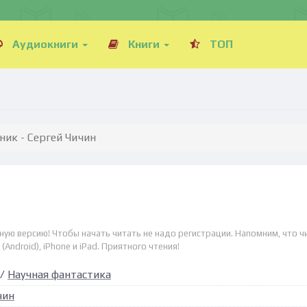
Аудиокниги
Книги
ТОП
ник - Сергей Чичин
лную версию! Чтобы начать читать не надо регистрации. Напомним, что ч
Android), iPhone и iPad. Приятного чтения!
/
Научная фантастика
чин