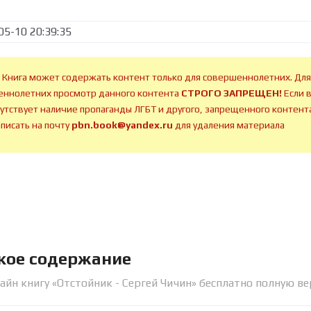
05-10 20:39:35
 Книга может содержать контент только для совершеннолетних. Для
ннолетних просмотр данного контента
СТРОГО ЗАПРЕЩЕН!
Если 
сутствует наличие пропаганды ЛГБТ и другого, запрещенного контента
аписать на почту
pbn.book@yandex.ru
для удаления материала
ткое содержание
айн книгу «Отстойник - Сергей Чичин» бесплатно полную ве