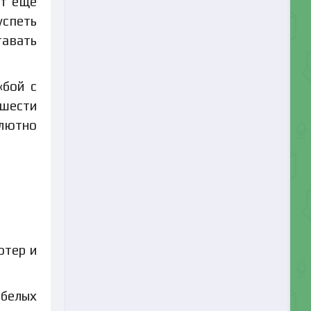
от еще
успеть
тавать
«бой с
 шести
олютно
ютер и
 белых