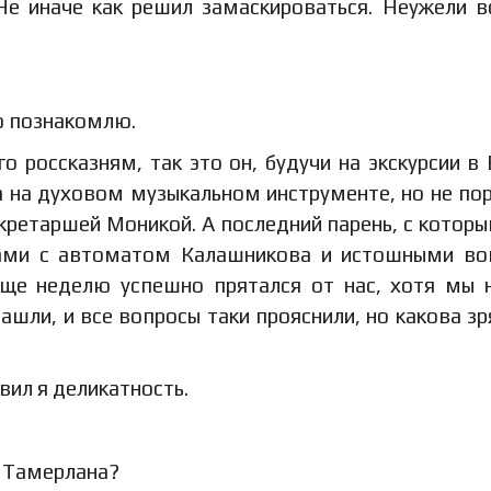
е иначе как решил замаскироваться. Неужели в
то познакомлю.
го россказням, так это он, будучи на экскурсии в
 на духовом музыкальном инструменте, но не пор
секретаршей Моникой. А последний парень, с котор
нами с автоматом Калашникова и истошными в
еще неделю успешно прятался от нас, хотя мы 
нашли, и все вопросы таки прояснили, но какова з
вил я деликатность.
о Тамерлана?