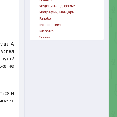
Медицина, здоровье
Биографии, мемуары
Ранобэ
Путешествия
Классика
Сказки
лаз. А
 успел
друга?
оже не
ться и
 может