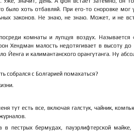
. Уже, значит, день. А фон встает затемно, он т
о было хоть отбавляй. При его-то сноровке мог 
ных законов. Не знаю, не знаю. Может, и не вс
 посреди комнаты и лупцуя воздух. Называется 
 фон Хендман малость недотягивает в высоту до
ло Йенга и калимантанского орангутанга. Ну абс
ть собрался с Болгарией помахаться?
изни.
меня тут есть все, включая галстук, чайник, компь
журналов.
 в пестрых бермудах, пауэрлифтерской майке,