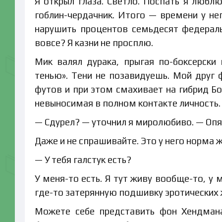
Я открыл глаза. Светло. Поспать я люблю
гоблин-чердачник. Итого — времени у нег
нарушить процентов семьдесят федераль
вовсе? Я казни не просплю.
Мик валял дурака, прыгая по-боксерски
тенью». Тени не позавидуешь. Мой друг
футов и при этом смахивает на гибрид Бо
невыносимая в полном контакте личность.
— Сдурел? — уточнил я миролюбиво. — Опя
Даже и не спрашивайте. Это у него норма ж
— У тебя галстук есть?
У меня-то есть. Я тут живу вообще-то, у 
где-то затерянную подшивку эротических 
Можете себе представить фон Хендмана