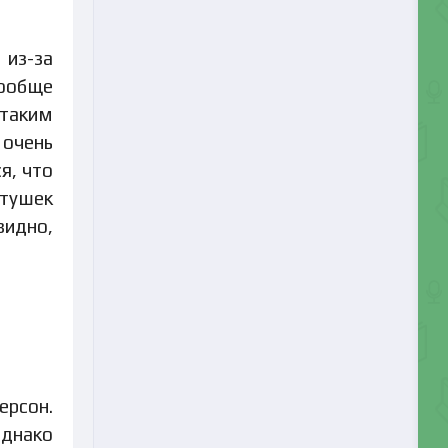
 из-за
вообще
 таким
 очень
я, что
отушек
видно,
ерсон.
однако