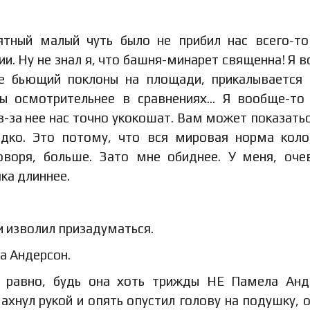
ятный малый чуть было не прибил нас всего-то
ии. Ну не знал я, что башня-минарет священна! Я 
е бьющий поклоны на площади, прикалывается
ы осмотрительнее в сравнениях… Я вообще-то
из-за нее нас точно укокошат. Вам может показатьс
дко. Это потому, что вся мировая норма кол
оворя, больше. Зато мне обиднее. У меня, оче
ка длиннее.
 изволил призадуматься.
а Андерсон.
 равно, будь она хоть трижды НЕ Памела Анд
махнул рукой и опять опустил голову на подушку, 