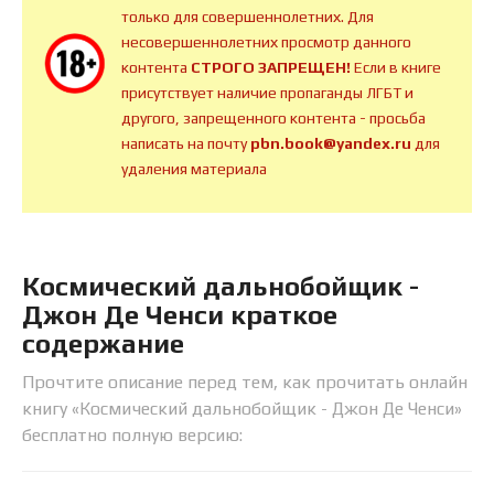
только для совершеннолетних. Для
несовершеннолетних просмотр данного
контента
СТРОГО ЗАПРЕЩЕН!
Если в книге
присутствует наличие пропаганды ЛГБТ и
другого, запрещенного контента - просьба
написать на почту
pbn.book@yandex.ru
для
удаления материала
Космический дальнобойщик -
Джон Де Ченси краткое
содержание
Прочтите описание перед тем, как прочитать онлайн
книгу «Космический дальнобойщик - Джон Де Ченси»
бесплатно полную версию: