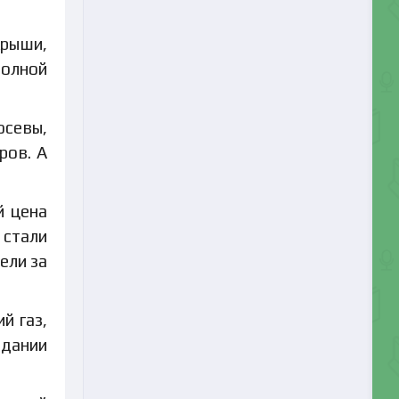
крыши,
полной
осевы,
ров. А
й цена
 стали
ели за
й газ,
здании