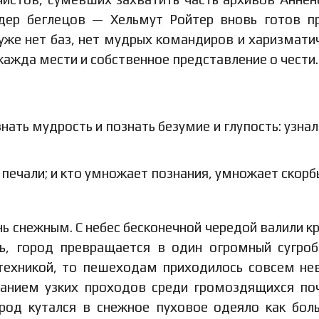
идер беглецов — Хельмут Ройтер вновь готов п
уже нет баз, нет мудрых командиров и харизмати
 жажда мести и собственное представление о чести.
нать мудрость и познать безумие и глупость: узнал,
печали; и кто умножает познания, умножает скорбь
нь снежным. С небес бесконечной чередой валили к
сь, город превращается в один огромный сугроб
техникой, то пешеходам приходилось совсем не
ванием узких проходов среди громоздящихся по
род кутался в снежное пуховое одеяло как бол