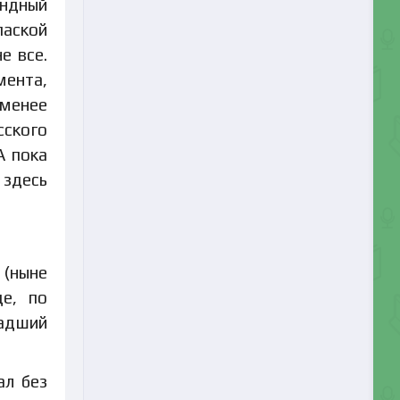
андный
паской
е все.
мента,
 менее
сского
А пока
 здесь
 (ныне
де, по
ладший
ал без