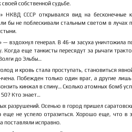
 своей собственной судьбе.
Ф» НКВД СССР открывался вид на бесконечные 
ли бы не поблескивали стальным светом в лучах 
стыни.
 — вздохнул генерал. В 46-м засуха уничтожила п
у. Когда еще танкисты пересядут за рычаги тракто
 Волги до Эльбы…
 голод и кровь стала проступать, становиться явно
чена. Побежден только один враг, а другие лишь
вонзить кинжал в спину… Сколько атомных бомб усп
 50? Кто знает…
ных разрушений. Осенью в город пришел саратовски
о еще не успело отразиться. Хорошо еще, что в 
а поставляли исправно.