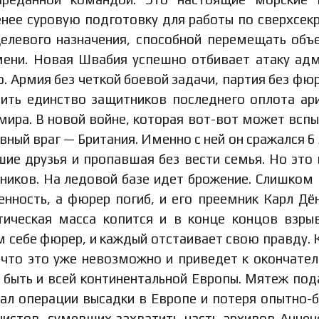
нее суровую подготовку для работы по сверхсек
елевого назначения, способной перемещать объ
мени. Новая Швабия успешно отбивает атаку ад
о. Армия без четкой боевой задачи, партия без фю
шить единство защитников последнего оплота ар
ира. В новой войне, которая вот-вот может вспы
ный враг — Британия. Именно с ней он сражался 6 
шие друзья и пропавшая без вести семья. Но это 
ников. На ледовой базе идет брожение. Слишком
нность, а фюрер погиб, и его преемник Карл Дё
тическая масса копится и в конце концов взры
 себе фюрер, и каждый отстаивает свою правду. 
 что это уже невозможно и приведет к окончате
быть и всей континентальной Европы. Мятеж под
овал операции высадки в Европе и потеря опытно-
чистов, сумевших захватить часть архивов Аннен