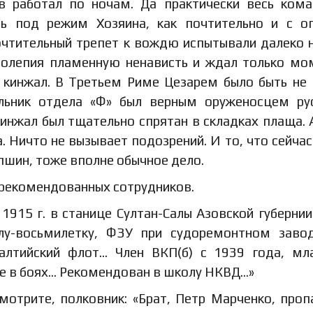
в работал по ночам. Да практически весь ком
сь под режим Хозяина, как почтительно и с о
очтительный трепет к вождю испытывали далеко н
аболепия пламенную ненависть и ждал только мо
й кинжал. В Третьем Риме Цезарем было быть не
льник отдела «Ф» был верным оруженосцем ру
кинжал был тщательно спрятан в складках плаща. 
. Ничто не вызывает подозрений. И то, что сейчас
пшин, тоже вполне обычное дело.
 рекомендованных сотрудников.
 1915 г. в станице Султан-Салы Азовской губернии
олу-восьмилетку, ФЗУ при судоремонтном заво
алтийский флот… Член ВКП(б) с 1939 года, м
ие в боях… Рекомендован в школу НКВД…»
мотрите, полковник: «Брат, Петр Марченко, проп