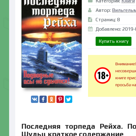
Категория:
Книги
Автор:
Вильгель
Страниц: 8
Добавлено: 2019-
Купить книгу
Внимание!
несоверше
книге при
просьба н
Последняя торпеда Рейха. П
Шульц краткое содержание