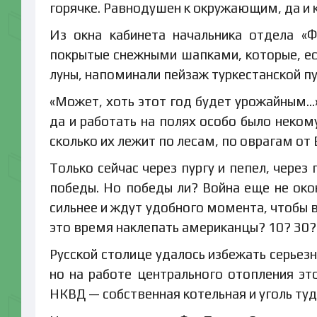
горячке. Равнодушен к окружающим, да и к
Из окна кабинета начальника отдела «
покрытые снежными шапками, которые, ес
луны, напоминали пейзаж туркестанской пу
«Может, хоть этот год будет урожайным…»
да и работать на полях особо было неком
сколько их лежит по лесам, по оврагам от
Только сейчас через пургу и пепел, через
победы. Но победы ли? Война еще не окон
сильнее и ждут удобного момента, чтобы 
это время наклепать американцы? 10? 30?
Русской столице удалось избежать серьез
но на работе центрального отопления эт
НКВД — собственная котельная и уголь туд