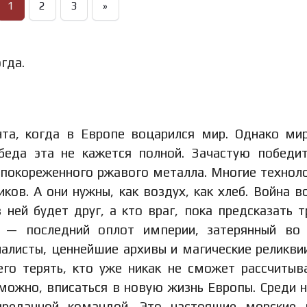
1
2
3
»
огда.
а, когда в Европе воцарился мир. Однако ми
беда эта не кажется полной. Зачастую победи
покореженного ржавого металла. Многие технолог
ков. А они нужны, как воздух, как хлеб. Война в
ней будет друг, а кто враг, пока предсказать т
я — последний оплот империи, затерянный во
алисты, ценнейшие архивы и магические реликви
его терять, кто уже никак не сможет рассчитыв
можно, вписаться в новую жизнь Европы. Среди н
реданной командой. Это настоящие морские в