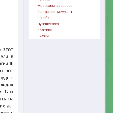
Медицина, здоровье
Биографии, мемуары
Ранобэ
Путешествия
Классика
Сказки
р этот
тели в
ии III
от-вот
рудно.
 льдах
и. Там
ать на
их ас-
олки,