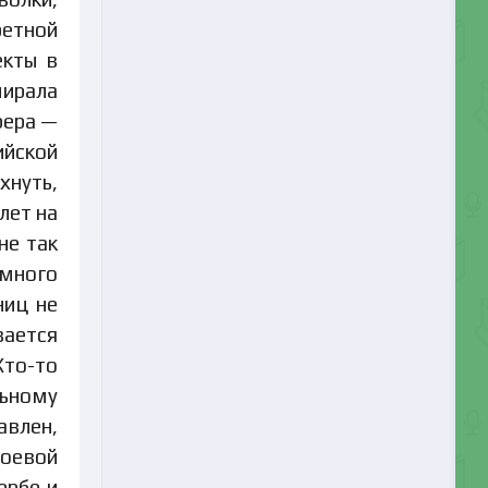
ретной
екты в
мирала
рера —
ийской
хнуть,
лет на
не так
 много
ниц не
вается
Кто-то
льному
авлен,
боевой
ербе и