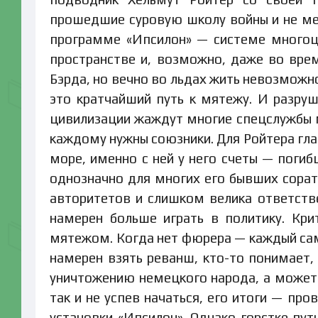
прошедшие суровую школу войны и не ме
программе «Ипсилон» — системе многоц
пространстве и, возможно, даже во вре
Бэрда, но вечно во льдах жить невозможн
это кратчайший путь к мятежу. И разру
цивилизации жаждут многие спецслужбы м
каждому нужны союзники. Для Ройтера глав
море, именно с ней у него счеты — погиб
однозначно для многих его бывших сорат
авторитетов и слишком велика ответстве
намерен больше играть в политику. Кри
мятежом. Когда нет фюрера — каждый сам
намерен взять реванш, кто-то понимает,
уничтожению немецкого народа, а может 
так и не успев начаться, его итоги — пр
установки «Ипсилон». Однако горстке пут