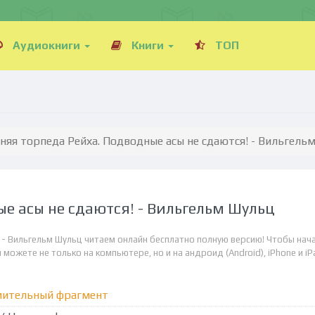
Аудиокниги
Книги
ТОП
няя торпеда Рейха. Подводные асы не сдаются! - Вильгель
е асы не сдаются! - Вильгельм Шульц
 - Вильгельм Шульц читаем онлайн бесплатно полную версию! Чтобы нач
можете не только на компьютере, но и на андроид (Android), iPhone и iP
мительный фрагмент