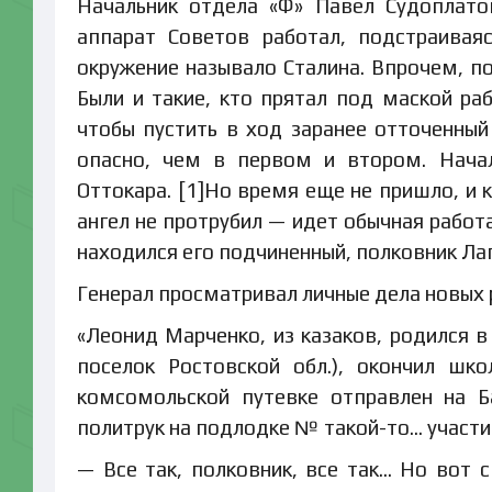
Начальник отдела «Ф» Павел Судоплато
аппарат Советов работал, подстраивая
окружение называло Сталина. Впрочем, п
Были и такие, кто прятал под маской р
чтобы пустить в ход заранее отточенны
опасно, чем в первом и втором. Нача
Оттокара. [1]Но время еще не пришло, и 
ангел не протрубил — идет обычная работа
находился его подчиненный, полковник Ла
Генерал просматривал личные дела новых
«Леонид Марченко, из казаков, родился в
поселок Ростовской обл.), окончил шк
комсомольской путевке отправлен на Б
политрук на подлодке № такой-то… участ
— Все так, полковник, все так… Но вот с