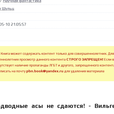
/
Научная фантастика
м Шульц
05-10 21:05:57
 Книга может содержать контент только для совершеннолетних. Для
ннолетних просмотр данного контента
СТРОГО ЗАПРЕЩЕН!
Если 
сутствует наличие пропаганды ЛГБТ и другого, запрещенного контента
аписать на почту
pbn.book@yandex.ru
для удаления материала
одводные асы не сдаются! - Вильг