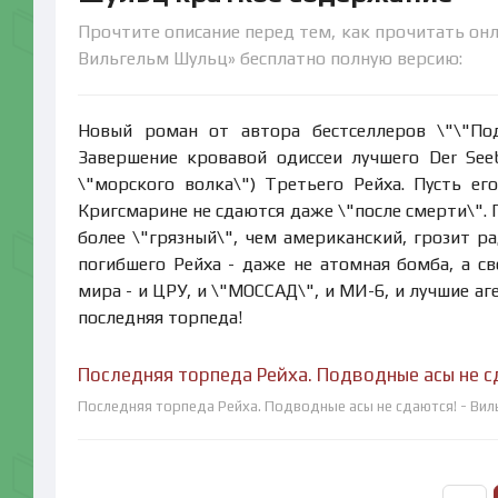
Прочтите описание перед тем, как прочитать онл
Вильгельм Шульц» бесплатно полную версию:
Новый роман от автора бестселлеров \"\"По
Завершение кровавой одиссеи лучшего Der Seeb
\"морского волка\") Третьего Рейха. Пусть ег
Кригсмарине не сдаются даже \"после смерти\". 
более \"грязный\", чем американский, грозит 
погибшего Рейха - даже не атомная бомба, а с
мира - и ЦРУ, и \"МОССАД\", и МИ-6, и лучшие аг
последняя торпеда!
Последняя торпеда Рейха. Подводные асы не с
Последняя торпеда Рейха. Подводные асы не сдаются! - Виль