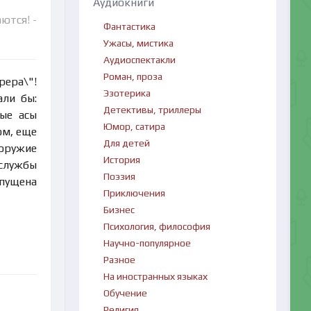
Аудиокниги
ются! -
Фантастика
Ужасы, мистика
Аудиоспектакли
Роман, проза
ера\"!
Эзотерика
али бы:
Детективы, триллеры
ные асы
Юмор, сатира
ом, еще
Для детей
 оружие
История
цслужбы
Поэзия
ыпущена
Приключения
Бизнес
Психология, философия
Научно-популярное
Разное
На иностранных языках
Обучение
Религия