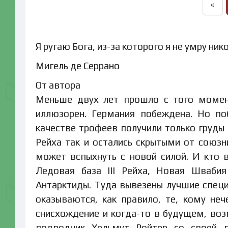
«
Я ругаю Бога, из-за которого я не умру ник
Мигель де Серрано
От автора
Меньше двух лет прошло с того момент
иллюзорен. Германия побеждена. Но по
качестве трофеев получили только груды 
Рейха так и остались скрытыми от союзни
может вспыхнуть с новой силой. И кто в 
Ледовая база III Рейха, Новая Шваби
Антарктиды. Туда вывезены лучшие специ
оказываются, как правило, те, кому неч
снисхождение и когда-то в будущем, воз
подводник Хельмут Ройтер со своей п