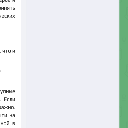
ринять
ческих
 что и
.
рупные
. Если
важно.
чти на
ьной в