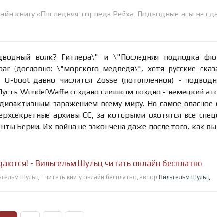
айн книгу «Последняя торпеда Рейха. Подводные асы не сда
дводный волк? Гитлера\" и \"Последняя подлодка фюр
ar (дословно: \"морского медведя\", хотя русские сказ
о U-boot давно числится Zosse (потопленной) - подвод
Пусть WundefWaffe создано слишком поздно - немецкий ат
радиоактивным заражением всему миру. Но самое опасное
верхсекретные архивы СС, за которыми охотятся все спе
енты Берии. Их война не закончена даже после того, как в
даются! - Вильгельм Шульц читать онлайн бесплатно
гельм Шульц - читать книгу онлайн бесплатно, автор
Вильгельм Шульц