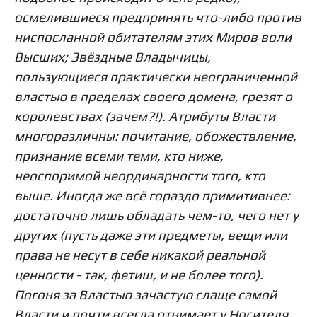
осмелившиеся предпринять что-либо против
ниспосланной обитателям этих Миров воли
Высших; Звёздные Владычицы,
пользующиеся практически неограниченной
властью в пределах своего домена, грезят о
королевствах (зачем?!). Атрибуты Власти
многоразличны: почитание, обожествление,
признание всеми теми, кто ниже,
неоспоримой неординарности того, кто
выше. Иногда же всё гораздо примитивнее:
достаточно лишь обладать чем-то, чего нет у
других (пусть даже эти предметы, вещи или
права не несут в себе никакой реальной
ценности - так, фетиш, и не более того).
Погоня за Властью зачастую слаще самой
Власти и почти всегда отнимает у Носителя