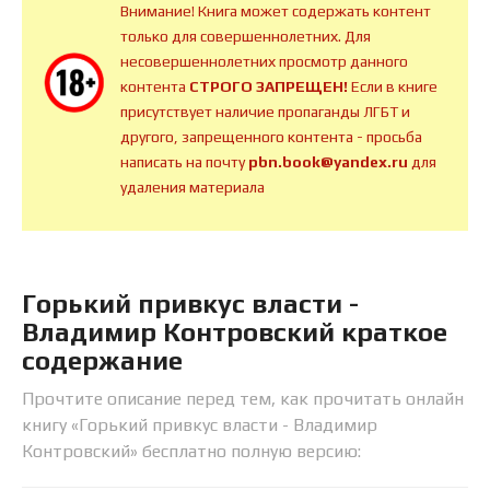
Внимание! Книга может содержать контент
только для совершеннолетних. Для
несовершеннолетних просмотр данного
контента
СТРОГО ЗАПРЕЩЕН!
Если в книге
присутствует наличие пропаганды ЛГБТ и
другого, запрещенного контента - просьба
написать на почту
pbn.book@yandex.ru
для
удаления материала
Горький привкус власти -
Владимир Контровский краткое
содержание
Прочтите описание перед тем, как прочитать онлайн
книгу «Горький привкус власти - Владимир
Контровский» бесплатно полную версию: