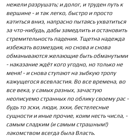
нежели разрушать; и долог, и труден путь к
вершине - и так легко, быстро и просто
катиться вниз, напрасно пытаясь ухватиться
за что-нибудь, дабы замедлить и остановить
стремительность падения. Тщетна надежда
избежать возмездия, но снова и снова
обманываются желающие быть обманутыми
- наказание ждёт кого угодно, но только не
меня! - и снова ступают на зыбкую тропу
кажущегося всевластия. Во все времена, во
все века, у самых разных, зачастую
неописуемо странных по облику своему рас -
будь то эски, люди, эххи, бестелесные
сущности и иные прочие, коим несть числа, -
самым сладким (и самым страшным!)
лакомством всегда была Власть.