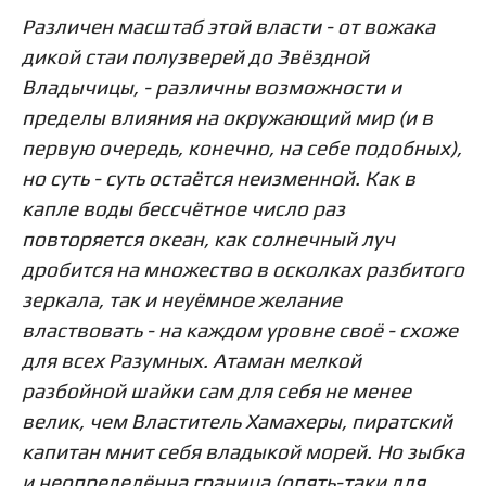
Различен масштаб этой власти - от вожака
дикой стаи полузверей до Звёздной
Владычицы, - различны возможности и
пределы влияния на окружающий мир (и в
первую очередь, конечно, на себе подобных),
но суть - суть остаётся неизменной. Как в
капле воды бессчётное число раз
повторяется океан, как солнечный луч
дробится на множество в осколках разбитого
зеркала, так и неуёмное желание
властвовать - на каждом уровне своё - схоже
для всех Разумных. Атаман мелкой
разбойной шайки сам для себя не менее
велик, чем Властитель Хамахеры, пиратский
капитан мнит себя владыкой морей. Но зыбка
и неопределённа граница (опять-таки для