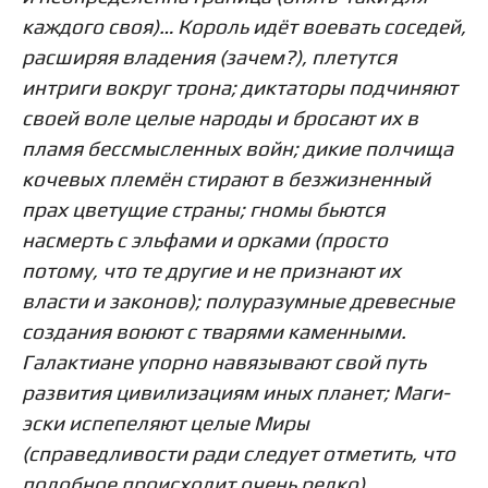
каждого своя)… Король идёт воевать соседей,
расширяя владения (зачем?), плетутся
интриги вокруг трона; диктаторы подчиняют
своей воле целые народы и бросают их в
пламя бессмысленных войн; дикие полчища
кочевых племён стирают в безжизненный
прах цветущие страны; гномы бьются
насмерть с эльфами и орками (просто
потому, что те другие и не признают их
власти и законов); полуразумные древесные
создания воюют с тварями каменными.
Галактиане упорно навязывают свой путь
развития цивилизациям иных планет; Маги-
эски испепеляют целые Миры
(справедливости ради следует отметить, что
подобное происходит очень редко),