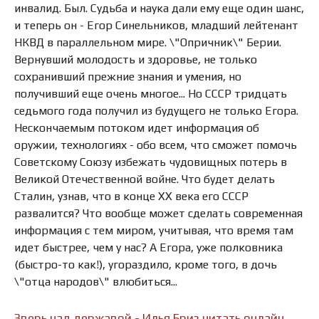
инвалид. Был. Судьба и наука дали ему еще один шанс,
и теперь он - Егор Синельников, младший лейтенант
НКВД в параллельном мире. \"Опричник\" Берии.
Вернувший молодость и здоровье, не только
сохранивший прежние знания и умения, но
получивший еще очень многое... Но СССР тридцать
седьмого года получил из будущего не только Егора.
Нескончаемым потоком идет информация об
оружии, технологиях - обо всем, что сможет помочь
Советскому Союзу избежать чудовищных потерь в
Великой Отечественной войне. Что будет делать
Сталин, узнав, что в конце XX века его СССР
развалится? Что вообще может сделать современная
информация с тем миром, учитывая, что время там
идет быстрее, чем у нас? А Егора, уже полковника
(быстро-то как!), угораздило, кроме того, в дочь
\"отца народов\" влюбиться...
Зверь над державой - Илья Бриз читать онлайн