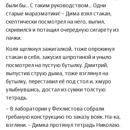
были бы… С таким руководством… Одни
старые маразматики! – Дима взял стакан,
скептически посмотрел на него, выпил,
скривился и потащил очередную сигарету из
пачки.
Коля щелкнул зажигалкой, тоже опрокинул
стакан в себя, закусил шпротиной и уныло
посмотрел на пустую бутылку. Дмитрий,
выпустив струю дыма, тоже взглянул на
бутылку, переставил её под стол и, хмуро
улыбнувшись, достал из сумки толстую
тетрадь.
– В лаборатории у Фехлистова собрали
гребаную конструкцию по заказу вояк. На-ка,
взгляни. – Димка протянул тетрадь Николаю.