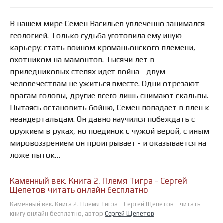
В нашем мире Семен Васильев увлеченно занимался
геологией. Только судьба уготовила ему иную
карьеру: стать воином кроманьонского племени,
охотником на мамонтов. Тысячи лет в
приледниковых степях идет война - двум
человечествам не ужиться вместе. Одни отрезают
врагам головы, другие всего лишь снимают скальпы.
Пытаясь остановить бойню, Семен попадает в плен к
неандертальцам. Он давно научился побеждать с
оружием в руках, но поединок с чужой верой, с иным
мировоззрением он проигрывает - и оказывается на
ложе пыток…
Каменный век. Книга 2. Племя Тигра - Сергей
Щепетов читать онлайн бесплатно
Каменный век. Книга 2. Племя Тигра - Сергей Щепетов - читать
книгу онлайн бесплатно, автор
Сергей Щепетов