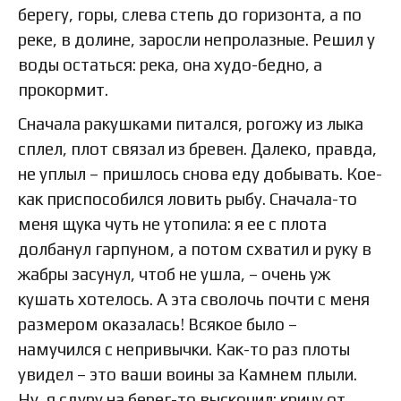
берегу, горы, слева степь до горизонта, а по
реке, в долине, заросли непролазные. Решил у
воды остаться: река, она худо-бедно, а
прокормит.
Сначала ракушками питался, рогожу из лыка
сплел, плот связал из бревен. Далеко, правда,
не уплыл – пришлось снова еду добывать. Кое-
как приспособился ловить рыбу. Сначала-то
меня щука чуть не утопила: я ее с плота
долбанул гарпуном, а потом схватил и руку в
жабры засунул, чтоб не ушла, – очень уж
кушать хотелось. А эта сволочь почти с меня
размером оказалась! Всякое было –
намучился с непривычки. Как-то раз плоты
увидел – это ваши воины за Камнем плыли.
Ну, я сдуру на берег-то выскочил: кричу от