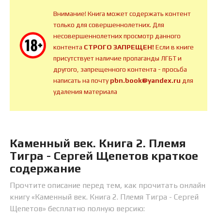
Внимание! Книга может содержать контент
только для совершеннолетних. Для
несовершеннолетних просмотр данного
контента
СТРОГО ЗАПРЕЩЕН!
Если в книге
присутствует наличие пропаганды ЛГБТ и
другого, запрещенного контента - просьба
написать на почту
pbn.book@yandex.ru
для
удаления материала
Каменный век. Книга 2. Племя
Тигра - Сергей Щепетов краткое
содержание
Прочтите описание перед тем, как прочитать онлайн
книгу «Каменный век. Книга 2. Племя Тигра - Сергей
Щепетов» бесплатно полную версию: