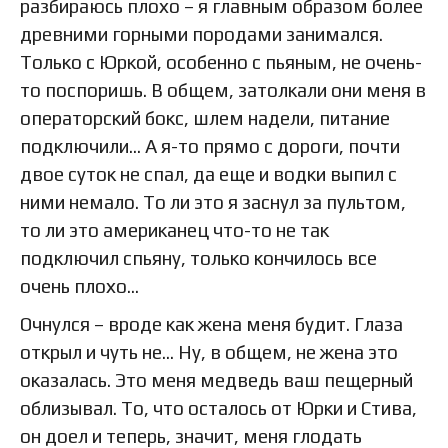
разбираюсь плохо – я главным образом более
древними горными породами занимался.
Только с Юркой, особенно с пьяным, не очень-
то поспоришь. В общем, затолкали они меня в
операторский бокс, шлем надели, питание
подключили… А я-то прямо с дороги, почти
двое суток не спал, да еще и водки выпил с
ними немало. То ли это я заснул за пультом,
то ли это американец что-то не так
подключил спьяну, только кончилось все
очень плохо…
Очнулся – вроде как жена меня будит. Глаза
открыл и чуть не… Ну, в общем, не жена это
оказалась. Это меня медведь ваш пещерный
облизывал. То, что осталось от Юрки и Стива,
он доел и теперь, значит, меня глодать