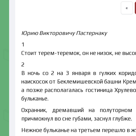
«
Юрию Викторовичу Пастернаку
1
Стоит терем-теремок, он не низок, не высо
2
В ночь со 2 на 3 января в гулких кори
наискосок от Беклемишевской башни Кремл
а позже располагалась гостиница Хрулево
бульканье.
Охранник, дремавший на полуторном э
причмокнул во сне губами, заснул глубже.
Нежное бульканье на третьем перешло в ж