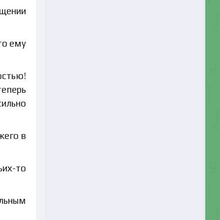
ещении
то ему
остью!
теперь
сильно
жего в
ьих-то
ельным