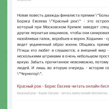
Новая повесть дважды финалиста премии \"Больш
Бориса Евсеева \"Красный рок\" - это остроп
который при Московском Кремле заведует специ
других пернатых хищников, чтобы они санировал
назойливых галок, воробьев и ворон. Ходынин - 
ведет уединенный образ жизни. Общаясь преим
Птицы его любят и слушаются, а внешний мир - з
несколькими штрихами в очень небольшом прост
яркую. Забыть прочитанное невозможно, потому 
людей. И лишь во вторую очередь - история со
\"Черногор\".
Красный рок - Борис Евсеев читать онлайн бес
Красный рок - Борис Евсеев - читать книгу онлайн бесплатно