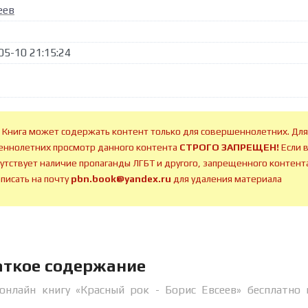
еев
05-10 21:15:24
 Книга может содержать контент только для совершеннолетних. Для
ннолетних просмотр данного контента
СТРОГО ЗАПРЕЩЕН!
Если 
сутствует наличие пропаганды ЛГБТ и другого, запрещенного контента
аписать на почту
pbn.book@yandex.ru
для удаления материала
раткое содержание
онлайн книгу «Красный рок - Борис Евсеев» бесплатно