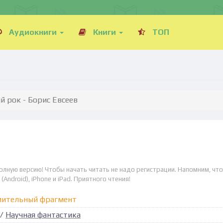
Аудиокниги
Книги
ТОП
й рок - Борис Евсеев
полную версию! Чтобы начать читать не надо регистрации. Напомним, что
Android), iPhone и iPad. Приятного чтения!
мительный фрагмент
/
Научная фантастика