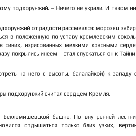
вому подхорунжий. – Ничего не украли. И тазом н
одхорунжий от радости рассмеялся: морозец забир
ться в положенную по уставу кремлевским сокол
, в синих, изрисованных мелкими красными серд
азу покрылись инеем – стал спускаться он к Тайн
треть на него с высоты, балалайкой) к западу 
оры подхорунжий считал сердцем Кремля.
 Беклемишевской башне. По внутренней лестн
овился отдышаться только близ узких, верти