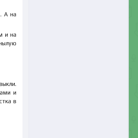
. А на
м и на
унылую
выкли.
ками и
стка в