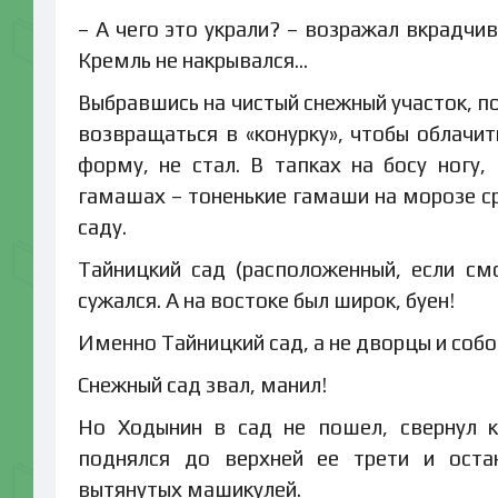
– А чего это украли? – возражал вкрадчи
Кремль не накрывался…
Выбравшись на чистый снежный участок, п
возвращаться в «конурку», чтобы облачи
форму, не стал. В тапках на босу ногу
гамашах – тоненькие гамаши на морозе ср
саду.
Тайницкий сад (расположенный, если смо
сужался. А на востоке был широк, буен!
Именно Тайницкий сад, а не дворцы и соб
Снежный сад звал, манил!
Но Ходынин в сад не пошел, свернул к
поднялся до верхней ее трети и остан
вытянутых машикулей.