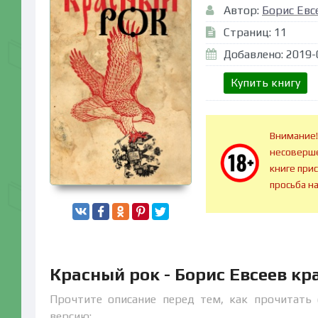
Автор:
Борис Евс
Страниц: 11
Добавлено: 2019-
Купить книгу
Внимание!
несоверше
книге при
просьба н
Красный рок - Борис Евсеев к
Прочтите описание перед тем, как прочитать 
версию: