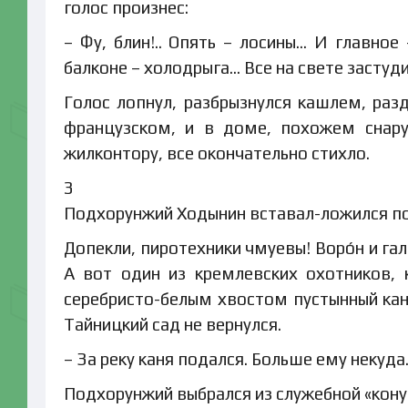
голос произнес:
– Фу, блин!.. Опять – лосины… И главно
балконе – холодрыга… Все на свете застуд
Голос лопнул, разбрызнулся кашлем, разд
французском, и в доме, похожем снару
жилконтору, все окончательно стихло.
3
Подхорунжий Ходынин вставал-ложился поз
Допекли, пиротехники чмуевы! Воро́н и га
А вот один из кремлевских охотников,
серебристо-белым хвостом пустынный кан
Тайницкий сад не вернулся.
– За реку каня подался. Больше ему некуда
Подхорунжий выбрался из служебной «конур