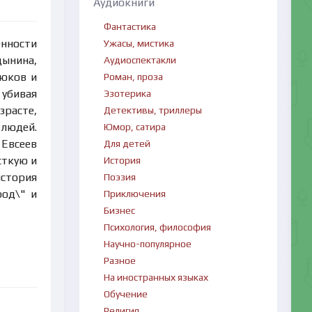
Аудиокниги
Фантастика
енности
Ужасы, мистика
дынина,
Аудиоспектакли
нюков и
Роман, проза
 убивая
Эзотерика
зрасте,
Детективы, триллеры
 людей.
Юмор, сатира
 Евсеев
Для детей
сткую и
История
история
Поэзия
род\" и
Приключения
Бизнес
Психология, философия
Научно-популярное
Разное
На иностранных языках
Обучение
Религия