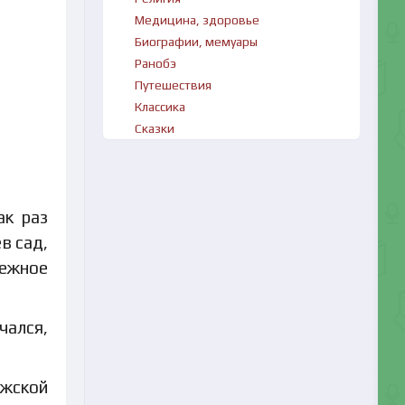
Медицина, здоровье
Биографии, мемуары
Ранобэ
Путешествия
Классика
Сказки
ак раз
в сад,
нежное
ался,
ужской