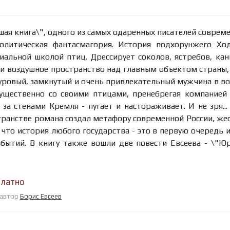
ая книга\", одного из самых одаренных писателей соврем
олитическая фантасмагория. История подхорунжего Хо
альной школой птиц. Дрессирует соколов, ястребов, ка
и воздушное пространство над главным объектом страны,
суровый, замкнутый и очень привлекательный мужчина в во
ущественно со своими птицами, пренебрегая компанией
а стенами Кремля - пугает и настораживает. И не зря...
ранстве романа создал метафору современной России, же
что история любого государства - это в первую очередь 
бытий. В книгу также вошли две повести Евсеева - \"Ю
платно
, автор
Борис Евсеев