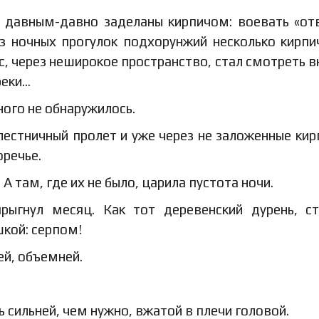
и давным-давно заделаны кирпичом: воевать «от
з ночных прогулок подхорунжий несколько кирпи
с, через неширокое пространство, стал смотреть вн
реки…
ьного не обнаружилось.
естничный пролет и уже через не заложенные ки
оречье.
 там, где их не было, царила пустота ночи.
рыгнул месяц. Как тот деревенский дурень, с
шкой: серпом!
ей, объемней.
ь сильней, чем нужно, вжатой в плечи головой.