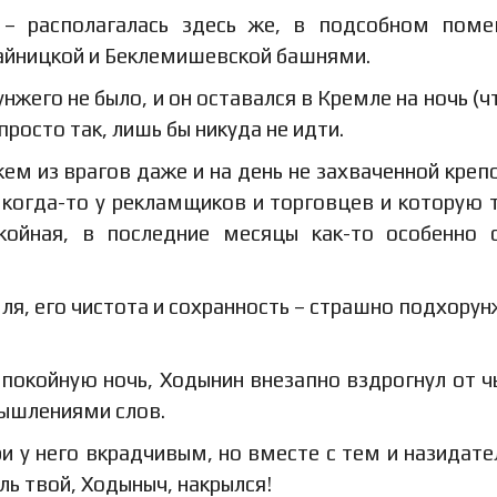
 – располагалась здесь же, в подсобном пом
айницкой и Беклемишевской башнями.
жего не было, и он оставался в Кремле на ночь (ч
росто так, лишь бы никуда не идти.
кем из врагов даже и на день не захваченной креп
 когда-то у рекламщиков и торговцев и которую 
койная, в последние месяцы как-то особенно 
ля, его чистота и сохранность – страшно подхорун
покойную ночь, Ходынин внезапно вздрогнул от ч
ышлениями слов.
три у него вкрадчивым, но вместе с тем и назидат
ь твой, Ходыныч, накрылся!