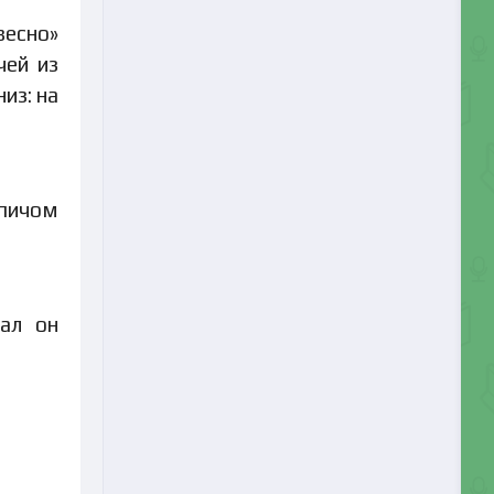
весно»
чей из
из: на
рпичом
тал он