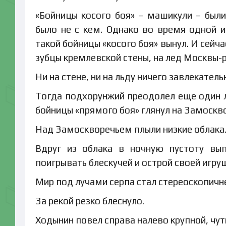
«Бойницы косого боя» – машикули – был
было не с кем. Однако во время одной и
такой бойницы «косого боя» вынул. И сейча
зубцы кремлевской стены, на лед Москвы-
Ни на стене, ни на льду ничего завлекател
Тогда подхорунжий преодолел еще один л
бойницы «прямого боя» глянул на Замоскв
Над Замоскворечьем плыли низкие облака. А
Вдруг из облака в ночную пустоту вып
поигрывать блескучей и острой своей игру
Мир под лучами серпа стал стереоскопичн
За рекой резко блеснуло.
Ходынин повел справа налево крупной, чут