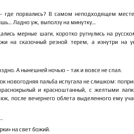
е – где порвались? В самом неподходящем месте
ишь… Ладно уж, выползу на минутку…
ались мерные шаги, коротко ругнулись на русско
жи на сказочный резной терем, а изнутри на 
дно. А нынешней ночью – так и вовсе не спал.
лок новогодняя пальба испугала не слишком: попри
 краснокрылый и красноштанный, с желтыми лап
юк, после вечернего облета выделенного ему уча
…
ки» на свет божий.