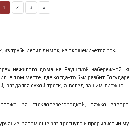
1
2
3
»
к, из трубы летит дымок, из окошек льется рок…
дорах нежилого дома на Раушской набережной, к
я, в том месте, где когда-то был разбит Государе
й, раздался сухой треск, а вслед за ним влажно-
таже, за стеклоперегородкой, тяжко завороч
урчание, затем еще раз треснуло и прерывистый м