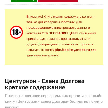
Внимание! Книга может содержать контент
только для совершеннолетних. Для
несовершеннолетних просмотр данного
контента
СТРОГО ЗАПРЕЩЕН!
Если в книге
присутствует наличие пропаганды ЛГБТ и
другого, запрещенного контента - просьба
написать на почту
pbn.book@yandex.ru
для
удаления материала
Центурион - Елена Долгова
краткое содержание
Прочтите описание перед тем, как прочитать онлайн
книгу «Центурион - Елена Долгова» бесплатно полную
версию: