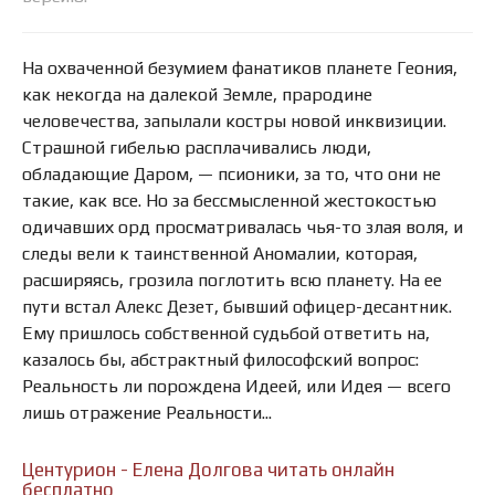
На охваченной безумием фанатиков планете Геония,
как некогда на далекой Земле, прародине
человечества, запылали костры новой инквизиции.
Страшной гибелью расплачивались люди,
обладающие Даром, — псионики, за то, что они не
такие, как все. Но за бессмысленной жестокостью
одичавших орд просматривалась чья-то злая воля, и
следы вели к таинственной Аномалии, которая,
расширяясь, грозила поглотить всю планету. На ее
пути встал Алекс Дезет, бывший офицер-десантник.
Ему пришлось собственной судьбой ответить на,
казалось бы, абстрактный философский вопрос:
Реальность ли порождена Идеей, или Идея — всего
лишь отражение Реальности...
Центурион - Елена Долгова читать онлайн
бесплатно