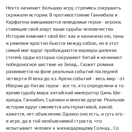
Некто начинает большую игру, стремясь сокрушить
скрижали истории. В противостояние Ганнибала и
Карфагена вмешиваются неведомые герои - игроки,
ставящие свой азарт выше судьбы человечества.
История изменяет свой бег: как и назначено ею, пуны
и римляне яростно бьются между собою, но в этот
самый миг вдруг пробуждаются варвары далеких
степей, орды которых сокрушают Китай и начинают
победоносное шествие на Запад... Сюжет романа
развивается на фоне реальных событий последней
четверти III века до н.э. Арена событий - весь мир - от
Иберии до Китая; герои - все те, кто определяли в то
время судьбу мира: китайский император Цинь Ши-
хуанди, Ганнибал, Сципион и многие другие. Реальная
история вдруг сменяется альтернативой, какой,
кажется, нет объяснения. Однако оно есть, и суть его -
в игре, да в той необъяснимой страсти, что
испытывает человек к жизнедарящему Солнцу... Со