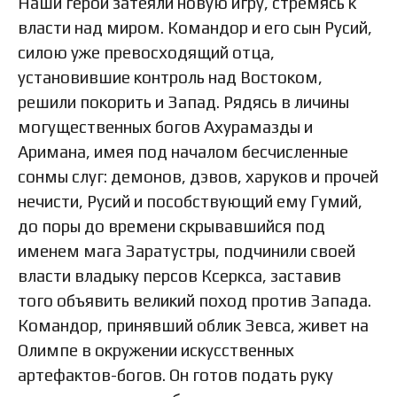
Наши герои затеяли новую игру, стремясь к
власти над миром. Командор и его сын Русий,
силою уже превосходящий отца,
установившие контроль над Востоком,
решили покорить и Запад. Рядясь в личины
могущественных богов Ахурамазды и
Аримана, имея под началом бесчисленные
сонмы слуг: демонов, дэвов, харуков и прочей
нечисти, Русий и пособствующий ему Гумий,
до поры до времени скрывавшийся под
именем мага Заратустры, подчинили своей
власти владыку персов Ксеркса, заставив
того объявить великий поход против Запада.
Командор, принявший облик Зевса, живет на
Олимпе в окружении искусственных
артефактов-богов. Он готов подать руку