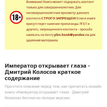
Внимание! Книга может содержать контент
только для совершеннолетних. Для
несовершеннолетних просмотр данного
контента
СТРОГО ЗАПРЕЩЕН!
Если в книге
присутствует наличие пропаганды ЛГБТ и
другого, запрещенного контента - просьба
написать на почту
pbn.book@yandex.ru
для
удаления материала
Император открывает глаза -
Дмитрий Колосов краткое
содержание
Прочтите описание перед тем, как прочитать онлайн
книгу «Император открывает глаза - Дмитрий
Колосов» бесплатно полную версию: