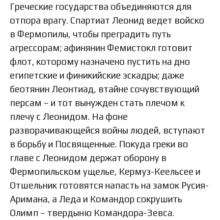
Греческие государства объединяются для
отпора врагу. Спартиат Леонид ведет войско
в Фермопилы, чтобы преградить путь
агрессорам; афинянин Фемистокл готовит
флот, которому назначено пустить на дно
египетские и финикийские эскадры; даже
беотянин Леонтиад, втайне сочувствующий
персам – и тот вынужден стать плечом к
плечу с Леонидом. На фоне
разворачивающейся войны людей, вступают
в борьбу и Посвященные. Покуда греки во
главе с Леонидом держат оборону в
Фермопильском ущелье, Кермуз-Кеельсее и
Отшельник готовятся напасть на замок Русия-
Аримана, а Леда и Командор сокрушить
Олимп – твердыню Командора-Зевса.