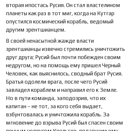
вторая ипостась Русия. Он стал властелином
планеты как раз в тот миг, когда на Кутгар
опустился космический корабль, ведомый
другим зрентшианцем.
В своей ненасытной жажде власти
зрентшианцы извечно стремились уничтожить
друг друга; Русий был почти побежден своим
недругом, но на помощь ему пришел Черный
Человек, как выяснилось, сводный брат Русия.
Братья одолели врага, после чего Русий
завладел кораблем и направил его к Земле.
Но в пути команда, заподозрив, что их
капитан – не тот, за кого себя выдает,
взбунтовалась и уничтожила корабль. За
мгновение до взрыва Русий был спасен своим
вечным недругом Кеельсее, подавшим ему