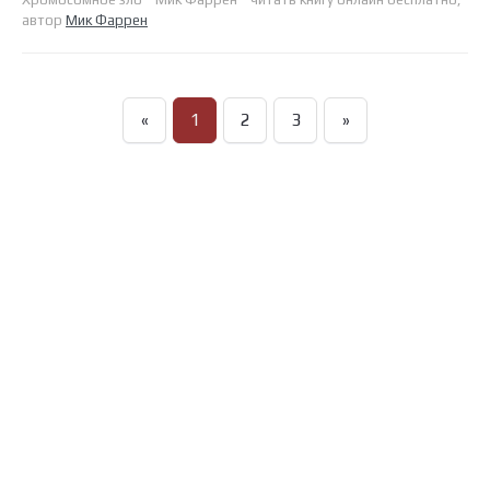
автор
Мик Фаррен
«
1
2
3
»