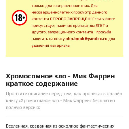
только для совершеннолетних. Для
несовершеннолетних просмотр данного
контента
СТРОГО ЗАПРЕЩЕН!
Если в книге
присутствует наличие пропаганды ЛГБТ и
другого, запрещенного контента - просьба
написать на почту
pbn.book@yandex.ru
для
удаления материала
Хромосомное зло - Мик Фаррен
краткое содержание
Прочтите описание перед тем, как прочитать онлайн
книгу «Хромосомное зло - Мик Фаррен» бесплатно
полную версию:
Вселенная, созданная из осколков фантастических