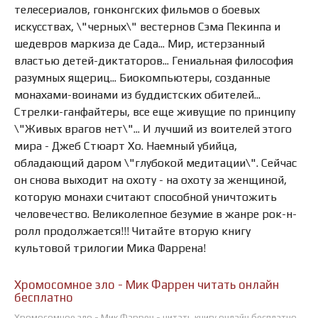
телесериалов, гонконгских фильмов о боевых
искусствах, \"черных\" вестернов Сэма Пекинпа и
шедевров маркиза де Сада... Мир, истерзанный
властью детей-диктаторов... Гениальная философия
разумных ящериц... Биокомпьютеры, созданные
монахами-воинами из буддистских обителей...
Стрелки-ганфайтеры, все еще живущие по принципу
\"Живых врагов нет\"... И лучший из воителей этого
мира - Джеб Стюарт Хо. Наемный убийца,
обладающий даром \"глубокой медитации\". Сейчас
он снова выходит на охоту - на охоту за женщиной,
которую монахи считают способной уничтожить
человечество. Великолепное безумие в жанре рок-н-
ролл продолжается!!! Читайте вторую книгу
культовой трилогии Мика Фаррена!
Хромосомное зло - Мик Фаррен читать онлайн
бесплатно
Хромосомное зло - Мик Фаррен - читать книгу онлайн бесплатно,