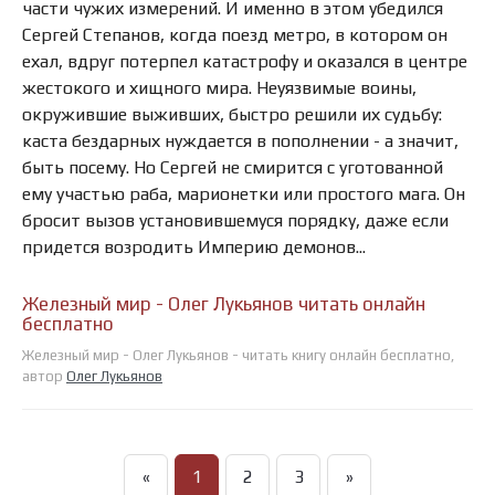
части чужих измерений. И именно в этом убедился
Сергей Степанов, когда поезд метро, в котором он
ехал, вдруг потерпел катастрофу и оказался в центре
жестокого и хищного мира. Неуязвимые воины,
окружившие выживших, быстро решили их судьбу:
каста бездарных нуждается в пополнении - а значит,
быть посему. Но Сергей не смирится с уготованной
ему участью раба, марионетки или простого мага. Он
бросит вызов установившемуся порядку, даже если
придется возродить Империю демонов...
Железный мир - Олег Лукьянов читать онлайн
бесплатно
Железный мир - Олег Лукьянов - читать книгу онлайн бесплатно,
автор
Олег Лукьянов
«
1
2
3
»