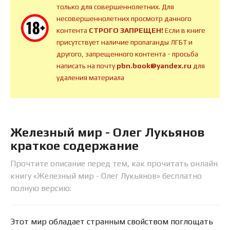
только для совершеннолетних. Для
несовершеннолетних просмотр данного
контента
СТРОГО ЗАПРЕЩЕН!
Если в книге
присутствует наличие пропаганды ЛГБТ и
другого, запрещенного контента - просьба
написать на почту
pbn.book@yandex.ru
для
удаления материала
Железный мир - Олег Лукьянов
краткое содержание
Прочтите описание перед тем, как прочитать онлайн
книгу «Железный мир - Олег Лукьянов» бесплатно
полную версию:
Этот мир обладает странным свойством поглощать