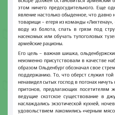
вскоре должен остановиться армейский б
этом ничего предосудительного. Еще одн
явление настолько обыденное, что давно 
товарищи – егеря из команды «Лихтенау»,
воду из болота, спать в грязи под стр
насекомых или обучать тупоголовых туз
армейские рационы.
Его цель – важная шишка, ольденбуржски
неизменно присутствовали в качестве на
образом Ольденбург обозначал свое стремл
поддержанию. То, что оберст служил той 
ненавидел сытых господ в погонах ничуть
притонов, предлагающих посетителям ж
ведущие скотское существование в джу
наслаждались экзотической кухней, ноче
удовольствием лакомились «черным мясом