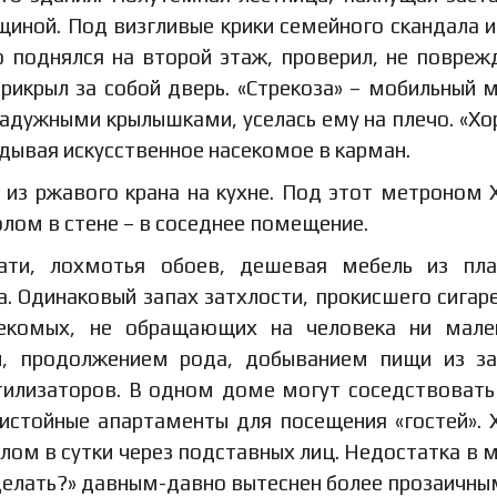
иной. Под визгливые крики семейного скандала и
 поднялся на второй этаж, проверил, не повреж
рикрыл за собой дверь. «Стрекоза» – мобильный 
радужными крылышками, уселась ему на плечо. «Х
адывая искусственное насекомое в карман.
 из ржавого крана на кухне. Под этот метроном 
олом в стене – в соседнее помещение.
ати, лохмотья обоев, дешевая мебель из пла
а. Одинаковый запах затхлости, прокисшего сигар
екомых, не обращающих на человека ни мале
и, продолжением рода, добыванием пищи из з
тилизаторов. В одном доме могут соседствовать
истойные апартаменты для посещения «гостей». 
алом в сутки через подставных лиц. Недостатка в 
 делать?» давным-давно вытеснен более прозаичны