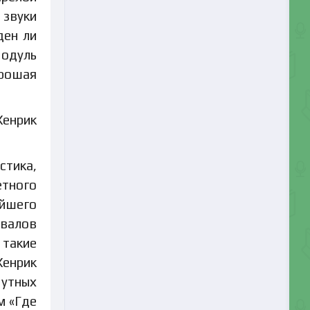
 звуки
ден ли
модуль
орошая
Хенрик
стика,
етного
йшего
авалов
 такие
Хенрик
мутных
м «Где