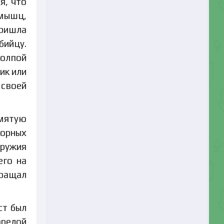
я, что
 мышц,
пришла
бийцу.
толпой
ик или
 своей
смятую
торных
оружия
его на
бращал
ст был
арелой