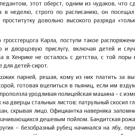
педантом, этот оберст, одним из чудаков, что с
за в неделю, строго по расписанию, он посеща
 проститутку довольно высокого разряда «толь
о гроссгерцога Карла, поступи такое распоряжени
 и дворцовую прислугу, включая детей и слу
а в Хенрике не осталось с детства, с той поры 
 для детей-сирот.
ожих парней, решая, кому из них платить за вы
орой, готовая вцепиться в пьяниц, если им взду
 проползла уродливая полицейская машина – с из
х на дверцы стальных листов; патрульный скосил гл
кан, скрывая лицо. Официантка наверняка запомни
накачивающихся дешевым пойлом. Бандитская рожа
ругих – безобразный рубец начинался на лбу, пер