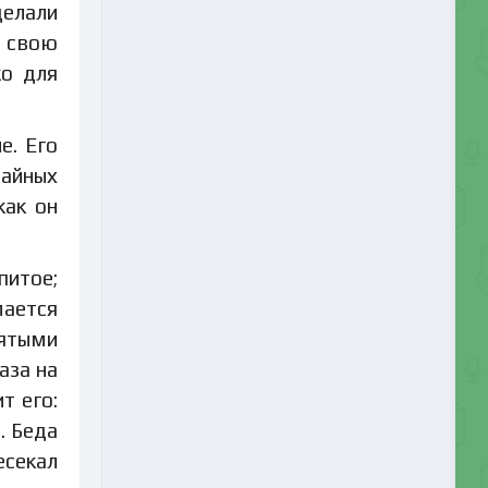
делали
л свою
ко для
е. Его
чайных
как он
питое;
мается
мятыми
аза на
т его:
. Беда
есекал