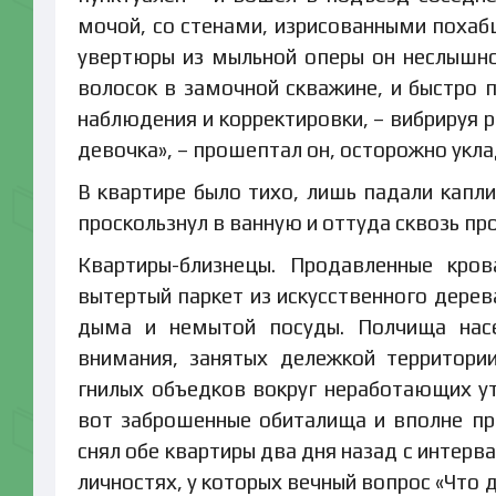
мочой, со стенами, изрисованными похабщ
увертюры из мыльной оперы он неслышно
волосок в замочной скважине, и быстро п
наблюдения и корректировки, – вибрируя 
девочка», – прошептал он, осторожно укл
В квартире было тихо, лишь падали капли
проскользнул в ванную и оттуда сквозь пр
Квартиры-близнецы. Продавленные кров
вытертый паркет из искусственного дерев
дыма и немытой посуды. Полчища нас
внимания, занятых дележкой территори
гнилых объедков вокруг неработающих у
вот заброшенные обиталища и вполне пр
снял обе квартиры два дня назад с интерв
личностях, у которых вечный вопрос «Что