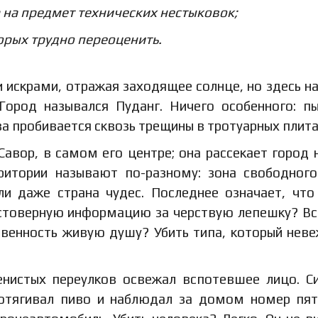
 на предмет технических нестыковок;
орых трудно переоценить.
 искрами, отражая заходящее солнце, но здесь на
 Город назывался Пуданг. Ничего особенного: п
ва пробивается сквозь трещины в тротуарных плита
Савор, в самом его центре; она рассекает город 
ритории называют по-разному: зона свободного
ли даже страна чудес. Последнее означает, что
стоверную информацию за черствую лепешку? Вс
твенность живую душу? Убить типа, который нев
енистых переулков освежал вспотевшее лицо. С
потягивал пиво и наблюдал за домом номер пят