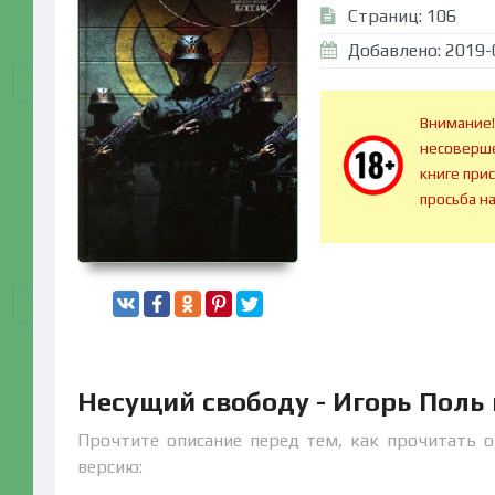
Страниц: 106
Добавлено: 2019-
Внимание!
несоверше
книге при
просьба н
Несущий свободу - Игорь Поль
Прочтите описание перед тем, как прочитать о
версию: