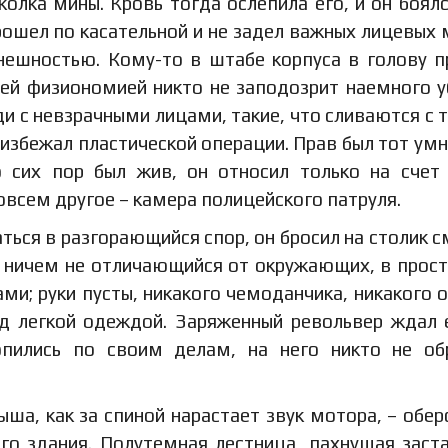
колка мины. Кровь тогда ослепила его, и он боялс
 прошел по касательной и не задел важных лицевых
внешностью. Кому-то в штабе корпуса в голову 
ей физиономией никто не заподозрит наемного у
 с невзрачными лицами, такие, что сливаются с 
 избежал пластической операции. Прав был тот умн
о сих пор был жив, он относил только на счет
овсем другое – камера полицейского патруля.
ься в разгорающийся спор, он бросил на столик 
й, ничем не отличающийся от окружающих, в прос
ами; руки пусты, никакого чемоданчика, никакого 
од легкой одеждой. Заряженный револьвер ждал 
опились по своим делам, на него никто не о
ыша, как за спиной нарастает звук мотора, – обер
го здания. Полутемная лестница, пахнущая заст