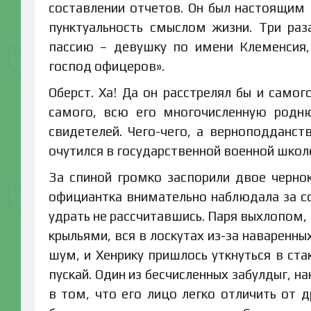
составлении отчетов. Он был настоящим 
пунктуальность смыслом жизни. Три ра
пассию – девушку по имени Клеменсия,
господ офицеров».
Оберст. Ха! Да он расстрелял бы и самог
самого, всю его многочисленную родню
свидетелей. Чего-чего, а верноподданств
очутился в государственной военной школе
За спиной громко заспорили двое чернок
официантка внимательно наблюдала за сс
удрать не рассчитавшись. Паря выхлопом,
крыльями, вся в лоскутах из-за наваренны
шум, и Хенрику пришлось уткнуться в ста
пускай. Один из бесчисленных забулдыг, 
в том, что его лицо легко отличить от д