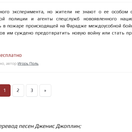
ого эксперимента, но жители не знают о ее особом с
ной полиции и агенты спецслужб новоявленного нацис
сь в пожаре происходящей на Фарадже междоусобной бой
вов им суждено предотвратить новую войну или стать п
бесплатно
тно, автор
Игорь Поль
1
2
3
»
еревод песен Дженис Джоплин;