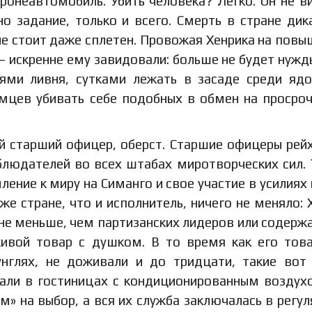
ронеавтомобиль. Убить человека? Легко. Он не в
о задание, только и всего. Смерть в стране дик
не стоит даже сплетен. Провожая Хенрика на повы
 – искренне ему завидовали: больше не будет нужд
уями ливня, сутками лежать в засаде среди яд
емцев убивать себе подобных в обмен на просро
й старший офицер, оберст. Старшие офицеры рей
блюдателей во всех штабах миротворческих сил.
ение к миру на Симанго и свое участие в усилиях 
же стране, что и исполнитель, ничего не меняло: 
 не меньше, чем партизанских лидеров или содерж
ивой товар с душком. В то время как его тов
нглях, не доживали и до тридцати, такие вот
вали в гостиницах с кондиционированным воздух
» на выбор, а вся их служба заключалась в регу