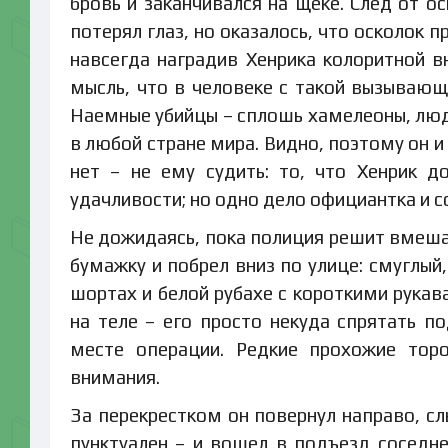
бровь и заканчивался на щеке. След от ос
потерял глаз, но оказалось, что осколок
навсегда наградив Хенрика колоритной 
мысль, что в человеке с такой вызывающ
Наемные убийцы – сплошь хамелеоны, люди
в любой стране мира. Видно, поэтому он и
нет – не ему судить: то, что Хенрик д
удачливости; но одно дело официантка и с
Не дожидаясь, пока полиция решит вмешат
бумажку и побрел вниз по улице: смуглы
шортах и белой рубахе с короткими рукав
на теле – его просто некуда спрятать п
месте операции. Редкие прохожие тор
внимания.
За перекрестком он повернул направо, сл
пунктуален – и вошел в подъезд соседне