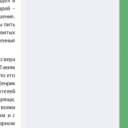
идел в
арей –
шение,
ы пить
овитых
ченные
хсвера
 Таким
по его
Хенрик
ателей
арищи,
 вояки
ом и с
лярном