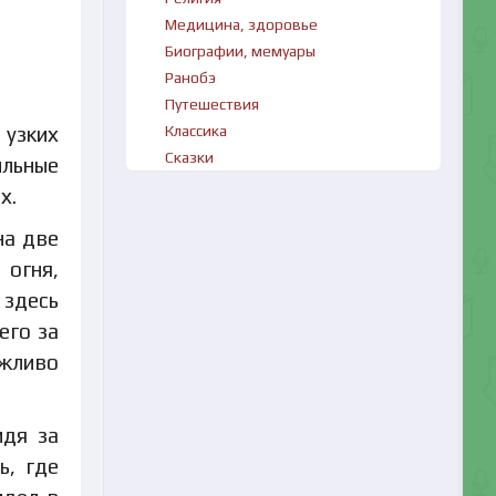
Медицина, здоровье
Биографии, мемуары
Ранобэ
Путешествия
Классика
 узких
Сказки
ыльные
х.
на две
 огня,
 здесь
его за
ежливо
идя за
ь, где