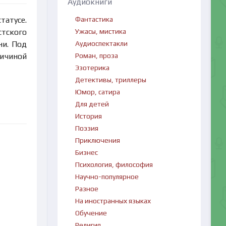
Аудиокниги
Фантастика
татусе.
Ужасы, мистика
тского
Аудиоспектакли
ни. Под
Роман, проза
ричиной
Эзотерика
Детективы, триллеры
Юмор, сатира
Для детей
История
Поэзия
Приключения
Бизнес
Психология, философия
Научно-популярное
Разное
На иностранных языках
Обучение
Религия