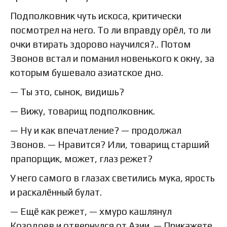
Подполковник чуть искоса, критически
посмотрел на него. То ли вправду орёл, то ли
очки втирать здорово научился?.. Потом
Звонов встал и поманил новенького к окну, за
которым бушевало азиатское дно.
— Ты это, сынок, видишь?
— Вижу, товарищ подполковник.
— Ну и как впечатление? — продолжал
Звонов. — Нравится? Или, товарищ старший
прапорщик, может, глаз режет?
У него самого в глазах светились мука, ярость
и раскалённый булат.
— Ещё как режет, — хмуро кашлянул
Козодоев и отвернулся от Азии. — Прикажете