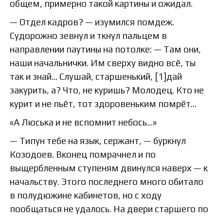
общем, примерно такой картины и ожидал.
— Отдел кадров? — изумился помдеж.
Судорожно зевнул и ткнул пальцем в
направлении паутины на потолке: — Там они,
наши начальнички. Им сверху видно всё, ты
так и знай… Слушай, старшенький, [1]дай
закурить, а? Что, не куришь? Молодец. Кто не
курит и не пьёт, тот здоровеньким помрёт…
«А Люська и не вспомнит небось…»
— Типун тебе на язык, сержант, — буркнул
Козодоев. Вконец помрачнел и по
выщербленным ступеням двинулся наверх — к
начальству. Этого последнего много обитало
в полудюжине кабинетов, но с ходу
пообщаться не удалось. На двери старшего по