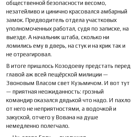
общественной безопасности весомо,
незатейливо и цинично красовался амбарный
замок. Предводитель отдела участковых
уполномоченных работал, судя по записке, на
выезде. А начальник штаба, сколько ни
ломились ему в дверь, на стук и на крик так и
не отреагировал.
В итоге пришлось Козодоеву предстать перед
главой аж всей пещёрской милиции —
Звоновым Власом свет Кузьмичом. И вот тут
— приятная неожиданность: грозный
командир оказался дядькой что надо. И пахло
от него не неприятностями, а водочкой и
закуской, отчего у Вована на душе
немедленно полегчало.