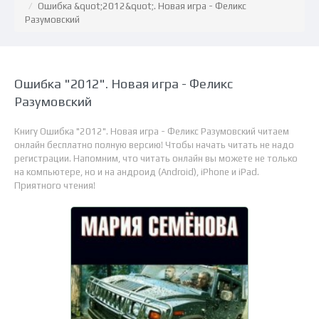
Ошибка &quot;2012&quot;. Новая игра - Феликс
Разумовский
Ошибка "2012". Новая игра - Феликс
Разумовский
Книгу Ошибка "2012". Новая игра - Феликс Разумовский читаем
онлайн бесплатно полную версию! Чтобы начать читать не надо
регистрации. Напомним, что читать онлайн вы можете не только
на компьютере, но и на андроид (Android), iPhone и iPad.
Приятного чтения!