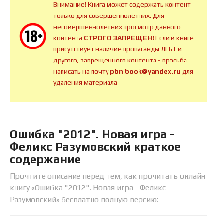
Внимание! Книга может содержать контент
только для совершеннолетних. Для
несовершеннолетних просмотр данного
контента
СТРОГО ЗАПРЕЩЕН!
Если в книге
присутствует наличие пропаганды ЛГБТ и
другого, запрещенного контента - просьба
написать на почту
pbn.book@yandex.ru
для
удаления материала
Ошибка "2012". Новая игра -
Феликс Разумовский краткое
содержание
Прочтите описание перед тем, как прочитать онлайн
книгу «Ошибка "2012". Новая игра - Феликс
Разумовский» бесплатно полную версию: