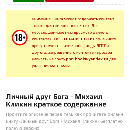
Внимание! Книга может содержать контент
только для совершеннолетних. Для
несовершеннолетних просмотр данного
контента
СТРОГО ЗАПРЕЩЕН!
Если в книге
присутствует наличие пропаганды ЛГБТ и
другого, запрещенного контента - просьба
написать на почту
pbn.book@yandex.ru
для
удаления материала
Личный друг Бога - Михаил
Кликин краткое содержание
Прочтите описание перед тем, как прочитать онлайн
книгу «Личный друг Бога - Михаил Кликин» бесплатно
полную версию: