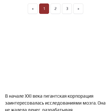
«
1
2
3
»
В начале XXI века гигантская корпорация
заинтересовалась исследованиями мозга. Она
не жалела денег, разрабатывая