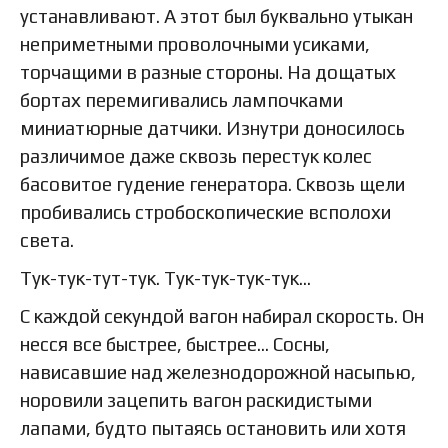
устанавливают. А этот был буквально утыкан
неприметными проволочными усиками,
торчащими в разные стороны. На дощатых
бортах перемигивались лампочками
миниатюрные датчики. Изнутри доносилось
различимое даже сквозь перестук колес
басовитое гудение генератора. Сквозь щели
пробивались стробоскопические всполохи
света.
Тук-тук-тут-тук. Тук-тук-тук-тук…
С каждой секундой вагон набирал скорость. Он
несся все быстрее, быстрее… Сосны,
нависавшие над железнодорожной насыпью,
норовили зацепить вагон раскидистыми
лапами, будто пытаясь остановить или хотя