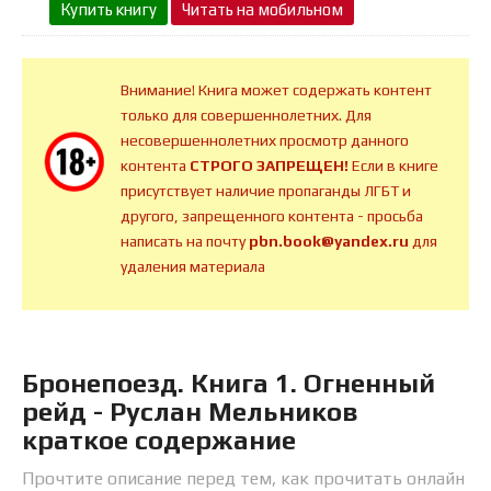
Купить книгу
Читать на мобильном
Внимание! Книга может содержать контент
только для совершеннолетних. Для
несовершеннолетних просмотр данного
контента
СТРОГО ЗАПРЕЩЕН!
Если в книге
присутствует наличие пропаганды ЛГБТ и
другого, запрещенного контента - просьба
написать на почту
pbn.book@yandex.ru
для
удаления материала
Бронепоезд. Книга 1. Огненный
рейд - Руслан Мельников
краткое содержание
Прочтите описание перед тем, как прочитать онлайн