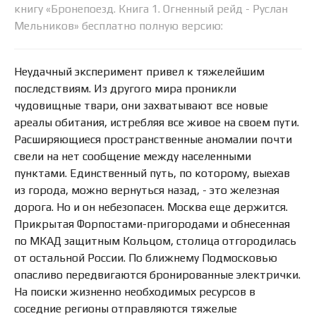
книгу «Бронепоезд. Книга 1. Огненный рейд - Руслан
Мельников» бесплатно полную версию:
Неудачный эксперимент привел к тяжелейшим
последствиям. Из другого мира проникли
чудовищные твари, они захватывают все новые
ареалы обитания, истребляя все живое на своем пути.
Расширяющиеся пространственные аномалии почти
свели на нет сообщение между населенными
пунктами. Единственный путь, по которому, выехав
из города, можно вернуться назад, - это железная
дорога. Но и он небезопасен. Москва еще держится.
Прикрытая Форпостами-пригородами и обнесенная
по МКАД защитным Кольцом, столица отгородилась
от остальной России. По ближнему Подмосковью
опасливо передвигаются бронированные электрички.
На поиски жизненно необходимых ресурсов в
соседние регионы отправляются тяжелые