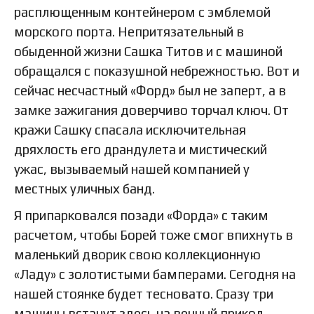
расплющенным контейнером с эмблемой
морского порта. Непритязательный в
обыденной жизни Сашка Титов и с машиной
обращался с показушной небрежностью. Вот и
сейчас несчастный «Форд» был не заперт, а в
замке зажигания доверчиво торчал ключ. От
кражи Сашку спасала исключительная
дряхлость его драндулета и мистический
ужас, вызываемый нашей компанией у
местных уличных банд.
Я припарковался позади «Форда» с таким
расчетом, чтобы Борей тоже смог впихнуть в
маленький дворик свою коллекционную
«Ладу» с золотистыми бамперами. Сегодня на
нашей стоянке будет тесновато. Сразу три
машины встанут здесь на вечный прикол.