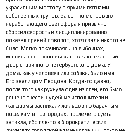
украсившим мостовую яркими пятнами
собственных трупов. За сотню метров до
неработающего светофора я привычно
сбросил скорость и дисциплинированно
показал правый поворот, хотя сзади никого не
было. Мягко покачиваясь на выбоинах,
машина неспешно въехала в захламленный
двор старинного петербургского дома. У
дома, как у человека или собаки, было имя.
Его звали дом Перцова. Когда-то давно,
после того как рухнула одна из стен, его было
решено снести. Судебные исполнители и
жандармы распихали жильцов по барачным
поселкам в пригородах, после чего суета
затихла, ибо где-то в бюрократических
джунглях городской администрации что-то не