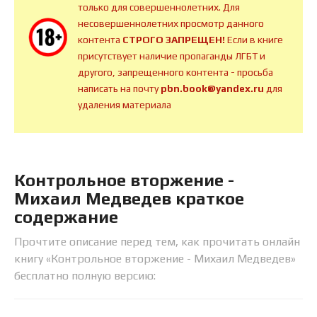
только для совершеннолетних. Для
несовершеннолетних просмотр данного
контента
СТРОГО ЗАПРЕЩЕН!
Если в книге
присутствует наличие пропаганды ЛГБТ и
другого, запрещенного контента - просьба
написать на почту
pbn.book@yandex.ru
для
удаления материала
Контрольное вторжение -
Михаил Медведев краткое
содержание
Прочтите описание перед тем, как прочитать онлайн
книгу «Контрольное вторжение - Михаил Медведев»
бесплатно полную версию: