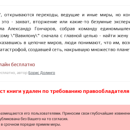
", открываются переходы, ведущие и иные миры, но ко
 это - захват, вторжение или какие-то безумные экспе
ла Александр Гончаров, собрав команду единомышлен
ому \"Вавилону\" сначала с главной целью - найти жену 
казавшись в цепочке миров, люди понимают, что им, во
катастрофой, создавшей сеть, накрывшую множество планет.
нлайн бесплатно
бесплатно, автор
Борис Долинго
кст книги удален по требованию правообладателя
 размещаются его пользователями. Приносим свои глубочайшие извинени
убликована без Вашего на то согласия.
ы в срочном порядке примем меры.