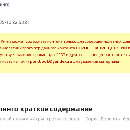
инго
05-10 22:53:21
 Книга может содержать контент только для совершеннолетних. Для
ннолетних просмотр данного контента
СТРОГО ЗАПРЕЩЕН!
Если 
сутствует наличие пропаганды ЛГБТ и другого, запрещенного контента
аписать на почту
pbn.book@yandex.ru
для удаления материала
олинго краткое содержание
онлайн книгу «Игры третьего рода - Борис Долинго» бе