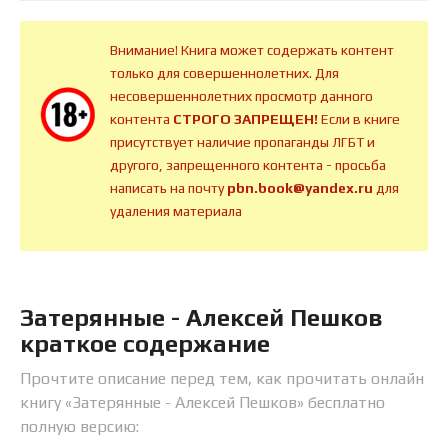
Внимание! Книга может содержать контент
только для совершеннолетних. Для
несовершеннолетних просмотр данного
контента
СТРОГО ЗАПРЕЩЕН!
Если в книге
присутствует наличие пропаганды ЛГБТ и
другого, запрещенного контента - просьба
написать на почту
pbn.book@yandex.ru
для
удаления материала
Затерянные - Алексей Пешков
краткое содержание
Прочтите описание перед тем, как прочитать онлайн
книгу «Затерянные - Алексей Пешков» бесплатно
полную версию: