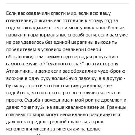
Если вас озадачили спасти мир, если всю вашу
сознательную жизнь вас готовили к этому, год за
годом закладывая в тело и мозг уникальные боевые
навыки и паранормальные способности, если вам уже
не раз удавалось без единой царапины выходить
победителем в условиях реальной боевой
обстановки, тем самым подтверждая репутацию
самого везучего \"сукиного сына\" по эту сторону
Атлантики... и даже если вас обрядили в чудо-броню,
вложив в одну руку волшебную палочку, а в другую -
бутылку с почти что настоящим джинном, - не
надейтесь, что и на этот раз все получится легко и
просто, Судьба-насмешница и мой рок не дремлют и
давно точат зубы на ваше хваленое везение. Границы
спасаемого мира могут неожиданно раздвинуться
далеко за пределы родной планеты, а срок
исполнения миссии затянегся аж на целые