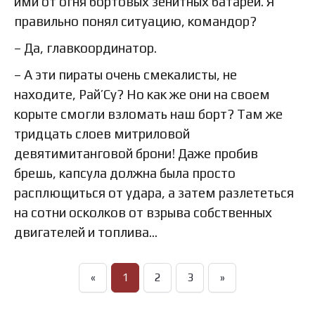
ими от огня бортовых зенитных батарей. Я
правильно понял ситуацию, командор?
– Да, главкоординатор.
– А эти пираты очень смекалисты, не
находите, Рай’Су? Но как же они на своем
корыте смогли взломать наш борт? Там же
тридцать слоев митриловой
девятимитанговой брони! Даже пробив
брешь, капсула должна была просто
расплющиться от удара, а затем разлететься
на сотни осколков от взрыва собственных
двигателей и топлива…
«
1
2
3
»