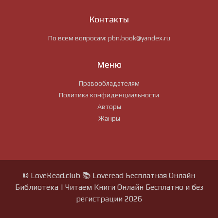
Контакты
По всем вопросам:
pbn.book@yandex.ru
Меню
Правообладателям
Политика конфиденциальности
Авторы
Жанры
© LoveRead.club 📚 Loveread Бесплатная Онлайн
Библиотека | Читаем Книги Онлайн Бесплатно и без
регистрации 2026