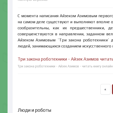
С момента написания Айзеком Азимовым первого 
на самом деле существуют и выполняют вполне о
сообразительны, как их предшественники, д
совершенствуются в направлении, заданном ве
Айзеком Азимовым `Три закона роботехники` д
людей, занимающихся созданием искусственного 
Три закона роботехники - Айзек Азимов читат
Три закона роботехники - Айзек Азимов - читать книгу онлай
«
Люди и роботы