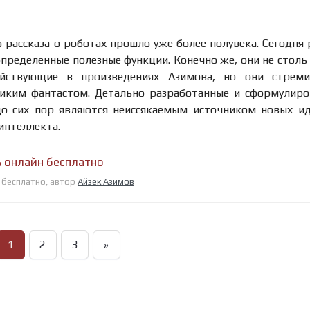
рассказа о роботах прошло уже более полувека. Сегодня
пределенные полезные функции. Конечно же, они не столь
ействующие в произведениях Азимова, но они стреми
ликим фантастом. Детально разработанные и сформулир
о сих пор являются неиссякаемым источником новых и
интеллекта.
ь онлайн бесплатно
н бесплатно, автор
Айзек Азимов
1
2
3
»