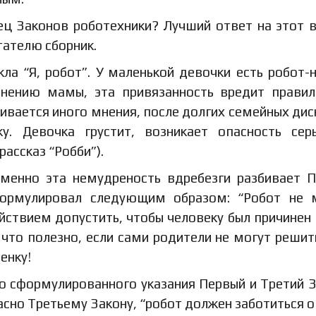
ец Законов роботехники? Лучший ответ на этот 
тателю сборник.
ла “Я, робот”. У маленькой девочки есть робот-н
 мнению мамы, эта привязанность вредит прави
ивается иного мнения, после долгих семейных дис
. Девочка грустит, возникает опасность сер
ассказ “Робби”).
менно эта немудреность вдребезги разбивает 
формулировал следующим образом: “Робот не 
йствием допустить, чтобы человеку был причинен 
а что полезно, если сами родители не могут решит
енку!
ко сформулированного указания Первый и Третий 
асно Третьему Закону, “робот должен заботиться о