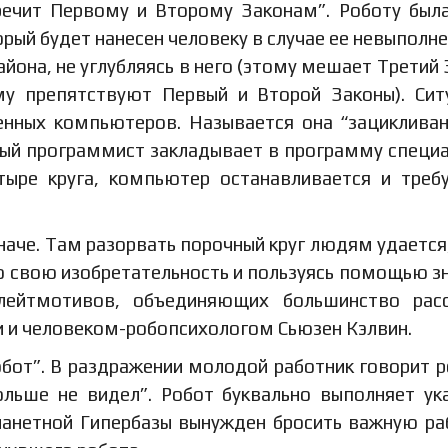
оречит Первому и Второму Законам”. Роботу был
орый будет нанесен человеку в случае ее невыполне
айона, не углубляясь в него (этому мешает Третий 
му препятствуют Первый и Второй Законы). Сит
нных компьютеров. Называется она “зацикливан
ный программист закладывает в программу специ
тыре круга, компьютер останавливается и треб
иначе. Там разорвать порочный круг людям удается
сю свою изобретательность и пользуясь помощью з
 лейтмотивов, объединяющих большинство рас
и и человеком-робопсихологом Сьюзен Кэлвин.
обот”. В раздражении молодой работник говорит р
ольше не видел”. Робот буквально выполняет ук
планетной Гипербазы вынужден бросить важную ра