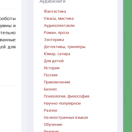
Аудиокниги
Фантастика
 роботы
Ужасы, мистика
 умны и
Аудиоспектакли
тельно
Роман, проза
ованные
Эзотерика
дей для
Детективы, триллеры
Юмор, сатира
Для детей
История
Поэзия
Приключения
Бизнес
Психология, философия
Научно-популярное
Разное
На иностранных языках
Обучение
Религия