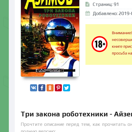
Страниц: 91
Добавлено: 2019-
Внимание!
несоверше
книге при
просьба н
Три закона роботехники - Айз
Прочтите описание перед тем, как прочитать он
полную версию: