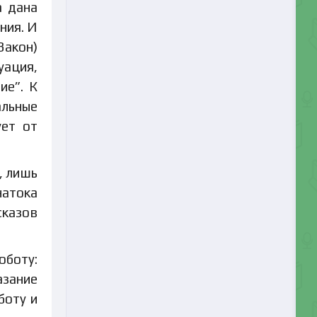
а дана
ния. И
Закон)
уация,
ие”. К
альные
ует от
, лишь
натока
сказов
оботу:
азание
боту и