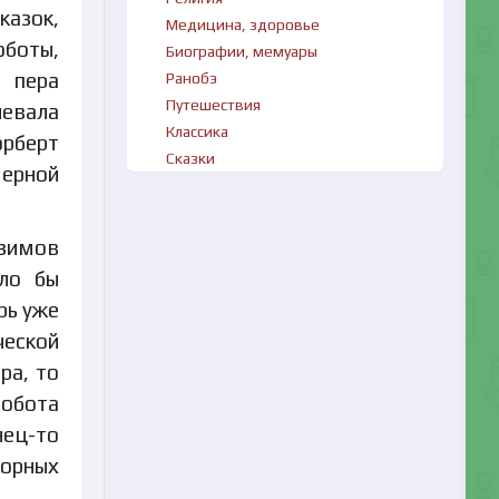
казок,
Медицина, здоровье
оботы,
Биографии, мемуары
д пера
Ранобэ
Путешествия
чевала
Классика
орберт
Сказки
мерной
зимов
ыло бы
рь уже
ческой
ра, то
робота
ец-то
корных