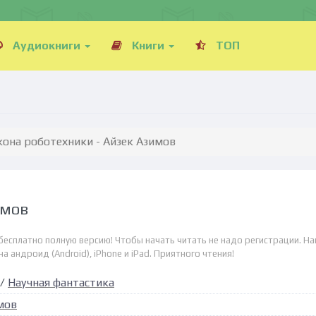
Аудиокниги
Книги
ТОП
кона роботехники - Айзек Азимов
имов
 бесплатно полную версию! Чтобы начать читать не надо регистрации. Н
а андроид (Android), iPhone и iPad. Приятного чтения!
/
Научная фантастика
мов