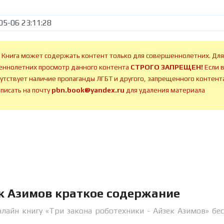
05-06 23:11:28
 Книга может содержать контент только для совершеннолетних. Для
ннолетних просмотр данного контента
СТРОГО ЗАПРЕЩЕН!
Если 
сутствует наличие пропаганды ЛГБТ и другого, запрещенного контента
аписать на почту
pbn.book@yandex.ru
для удаления материала
ек Азимов краткое содержание
лайн книгу «Три закона роботехники - Айзек Азимов» бе