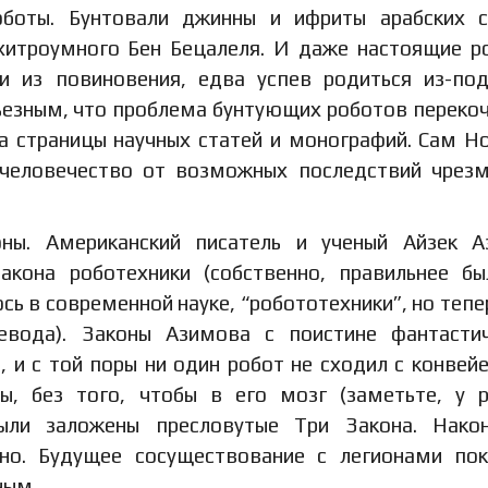
боты. Бунтовали джинны и ифриты арабских с
хитроумного Бен Бецалеля. И даже настоящие р
и из повиновения, едва успев родиться из-по
рьезным, что проблема бунтующих роботов переко
а страницы научных статей и монографий. Сам Н
человечество от возможных последствий чрез
ны. Американский писатель и ученый Айзек А
кона роботехники (собственно, правильнее б
ось в современной науке, “робототехники”, но тепе
евода). Законы Азимова с поистине фантасти
 и с той поры ни один робот не сходил с конвейе
, без того, чтобы в его мозг (заметьте, у 
ыли заложены пресловутые Три Закона. Након
но. Будущее сосуществование с легионами по
ным.