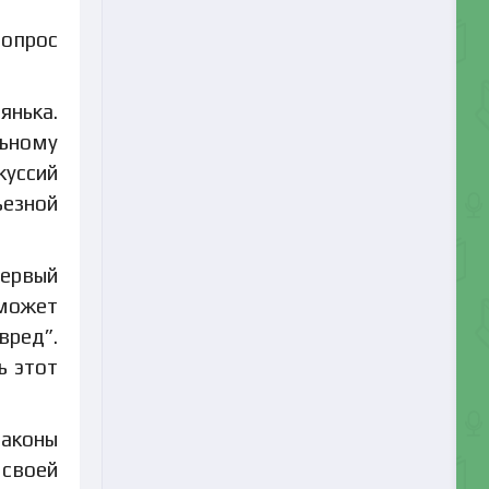
вопрос
янька.
льному
куссий
ьезной
Первый
может
вред”.
ь этот
Законы
 своей