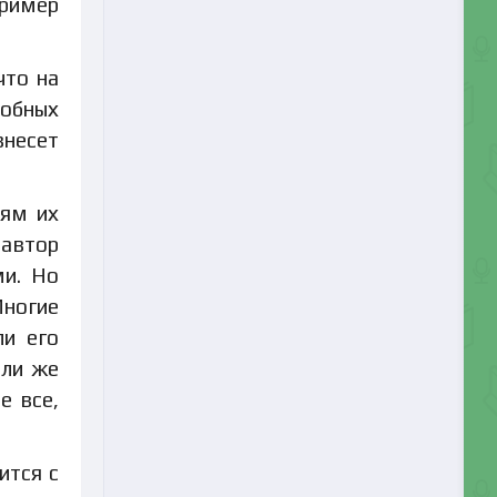
пример
что на
собных
внесет
лям их
 автор
ми. Но
Многие
ли его
или же
е все,
ится с