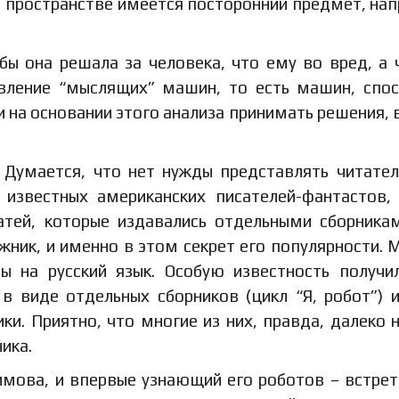
чем пространстве имеется посторонний предмет, на
бы она решала за человека, что ему во вред, а 
явление “мыслящих” машин, то есть машин, спо
 на основании этого анализа принимать решения, 
. Думается, что нет нужды представлять читате
 известных американских писателей-фантастов,
атей, которые издавались отдельными сборника
ник, и именно в этом секрет его популярности. 
ы на русский язык. Особую известность получи
 в виде отдельных сборников (цикл “Я, робот”) 
ки. Приятно, что многие из них, правда, далеко н
ика.
имова, и впервые узнающий его роботов – встрет