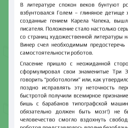
В литературе спокон веков бунтуют ро
взбунтовался Голем – глиняное детище 
созданные гением Карела Чапека, вышл
писателя. Положение стало настолько се
со страниц художественной литературы н
Винер счел необходимым предостеречь 
самостоятельности роботов.
Спасение пришло с неожиданной сторо
сформулировал свои знаменитые Три За
говорить “роботологии” или, как утвердил
поздно исправлять эту неточность пер
быстротой получили всемирное признание,
бишь с барабанов типографской машины
обязательно должен быть мозг!) не б
человечество смогло вздохнуть свобод
роботов представлялось вполне безоблач