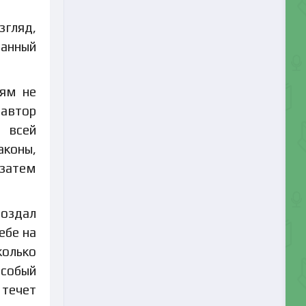
згляд,
данный
дям не
 автор
о всей
аконы,
затем
создал
ебе на
колько
особый
 течет