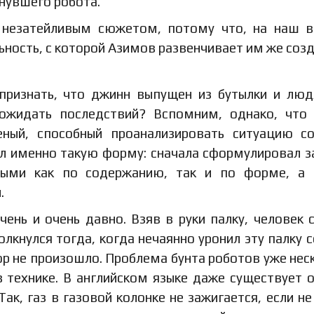
нувшего робота.
 незатейливым сюжетом, потому что, на наш в
ьность, с которой Азимов развенчивает им же соз
признать, что джинн выпущен из бутылки и лю
о ожидать последствий? Вспомним, однако, что
ченый, способный проанализировать ситуацию с
ал именно такую форму: сначала сформулировал з
ными как по содержанию, так и по форме, а 
.
ень и очень давно. Взяв в руки палку, человек 
олкнулся тогда, когда нечаянно уронил эту палку с
пор не произошло. Проблема бунта роботов уже нес
в технике. В английском языке даже существует 
Так, газ в газовой колонке не зажигается, если не