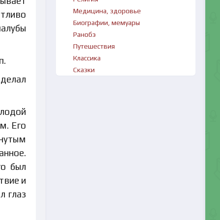
тывает
Медицина, здоровье
етливо
Биографии, мемуары
палубы
Ранобэ
Путешествия
Классика
п.
Сказки
сделал
олодой
м. Его
инутым
анное.
го был
твие и
л глаз