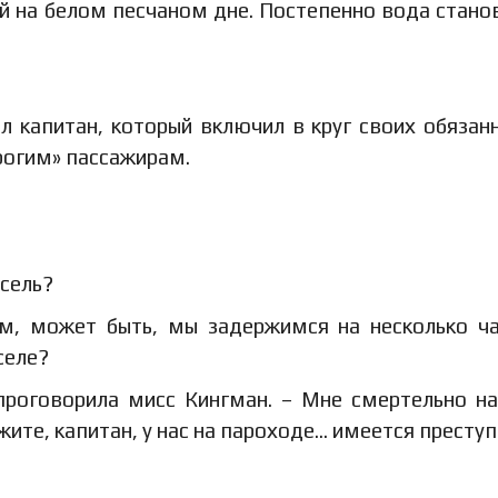
й на белом песчаном дне. Постепенно вода стано
л капитан, который включил в круг своих обязан
рогим» пассажирам.
рсель?
ем, может быть, мы задержимся на несколько ч
селе?
 проговорила мисс Кингман. – Мне смертельно н
жите, капитан, у нас на пароходе... имеется престу