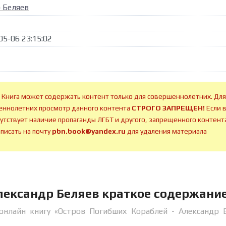
 Беляев
05-06 23:15:02
 Книга может содержать контент только для совершеннолетних. Для
ннолетних просмотр данного контента
СТРОГО ЗАПРЕЩЕН!
Если 
сутствует наличие пропаганды ЛГБТ и другого, запрещенного контента
аписать на почту
pbn.book@yandex.ru
для удаления материала
лександр Беляев краткое содержани
онлайн книгу «Остров Погибших Кораблей - Александр 