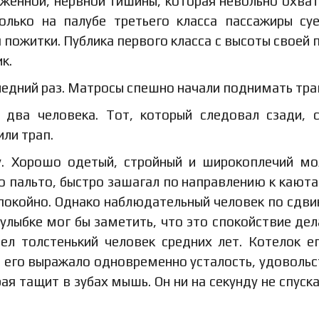
женной, нервной тишины, которая невольно охва
лько на палубе третьего класса пассажиры су
 пожитки. Публика первого класса с высоты своей 
к.
ледний раз. Матросы спешно начали поднимать тра
два человека. Тот, который следовал сзади, 
или трап.
. Хорошо одетый, стройный и широкоплечий м
о пальто, быстро зашагал по направлению к каюта
покойно. Однако наблюдательный человек по сдв
улыбке мог бы заметить, что это спокойствие дел
ел толстенький человек средних лет. Котелок е
о его выражало одновременно усталость, удовольс
ая тащит в зубах мышь. Он ни на секунду не спуска