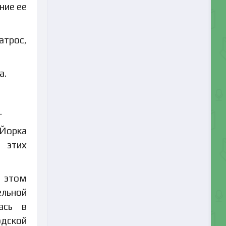
ние ее
атрос,
а.
.
-Йорка
ы этих
в этом
льной
ась в
одской