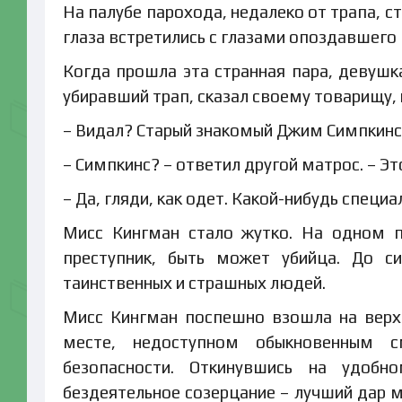
На палубе парохода, недалеко от трапа, 
глаза встретились с глазами опоздавшего
Когда прошла эта странная пара, девушка
убиравший трап, сказал своему товарищу,
– Видал? Старый знакомый Джим Симпкинс,
– Симпкинс? – ответил другой матрос. – Эт
– Да, гляди, как одет. Какой-нибудь специа
Мисс Кингман стало жутко. На одном п
преступник, быть может убийца. До с
таинственных и страшных людей.
Мисс Кингман поспешно взошла на верхн
месте, недоступном обыкновенным с
безопасности. Откинувшись на удобн
бездеятельное созерцание – лучший дар 