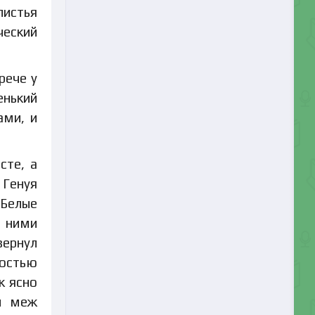
листья
ческий
рече у
енький
ами, и
сте, а
Генуя
 Белые
д ними
вернул
ностью
к ясно
ли меж