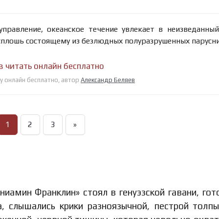
управление, океанское течение увлекает в неизведанны
 сплошь состоящему из безлюдных полуразрушенных парусник
в читать онлайн бесплатно
у онлайн бесплатно, автор
Александр Беляев
1
2
3
»
иамин Франклин» стоял в генуэзской гавани, гот
, слышались крики разноязычной, пестрой толпы