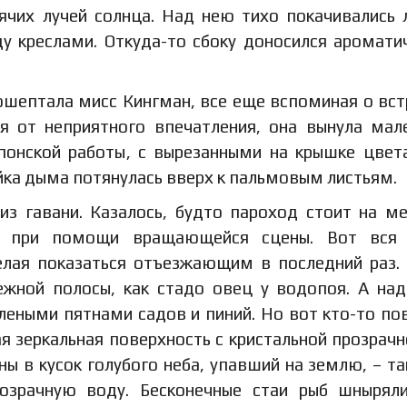
рячих лучей солнца. Над нею тихо покачивались 
у креслами. Откуда-то сбоку доносился аромати
ошептала мисс Кингман, все еще вспоминая о вст
ся от неприятного впечатления, она вынула мал
японской работы, с вырезанными на крышке цвет
уйка дыма потянулась вверх к пальмовым листьям.
з гавани. Казалось, будто пароход стоит на ме
и при помощи вращающейся сцены. Вот вся 
желая показаться отъезжающим в последний раз.
режной полосы, как стадо овец у водопоя. А на
леными пятнами садов и пиний. Но вот кто-то по
ая зеркальная поверхность с кристальной прозрач
ны в кусок голубого неба, упавший на землю, – та
розрачную воду. Бесконечные стаи рыб шныря