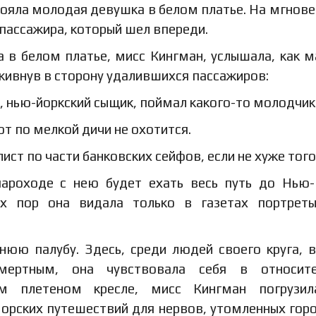
стояла молодая девушка в белом платье. На мгнове
 пассажира, который шел впереди.
 в белом платье, мисс Кингман, услышала, как м
 кивнув в сторону удалившихся пассажиров:
 нью-йоркский сыщик, поймал какого-то молодчик
от по мелкой дичи не охотится.
лист по части банковских сейфов, если не хуже того
ароходе с нею будет ехать весь путь до Нью
их пор она видала только в газетах портрет
юю палубу. Здесь, среди людей своего круга, 
мертным, она чувствовала себя в относите
ом плетеном кресле, мисс Кингман погрузил
морских путешествий для нервов, утомленных гор