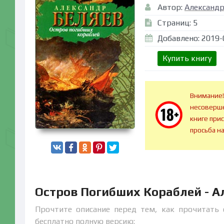
Автор:
Александр
Страниц: 5
Добавлено: 2019-
Купить книгу
Внимание!
несоверше
книге при
просьба н
Остров Погибших Кораблей - А
Прочтите описание перед тем, как прочитать 
бесплатно полную версию: