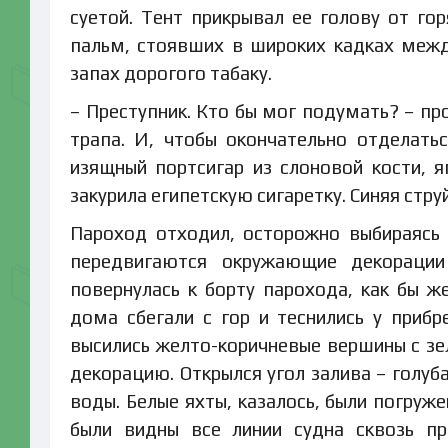
суетой. Тент прикрывал ее голову от го
пальм, стоявших в широких кадках межд
запах дорогого табаку.
– Преступник. Кто бы мог подумать? – пр
трапа. И, чтобы окончательно отделать
изящный портсигар из слоновой кости, 
закурила египетскую сигаретку. Синяя стр
Пароход отходил, осторожно выбираясь и
передвигаются окружающие декораци
повернулась к борту парохода, как бы 
дома сбегали с гор и теснились у приб
высились желто-коричневые вершины с зе
декорацию. Открылся угол залива – голуб
воды. Белые яхты, казалось, были погруже
были видны все линии судна сквозь п