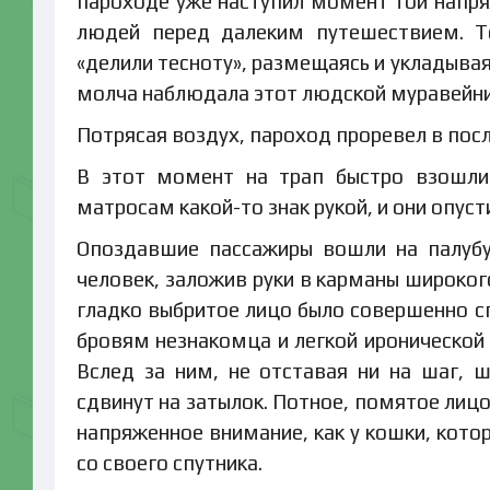
пароходе уже наступил момент той напря
людей перед далеким путешествием. То
«делили тесноту», размещаясь и укладывая
молча наблюдала этот людской муравейни
Потрясая воздух, пароход проревел в пос
В этот момент на трап быстро взошли 
матросам какой-то знак рукой, и они опуст
Опоздавшие пассажиры вошли на палубу
человек, заложив руки в карманы широког
гладко выбритое лицо было совершенно с
бровям незнакомца и легкой иронической 
Вслед за ним, не отставая ни на шаг, ш
сдвинут на затылок. Потное, помятое лиц
напряженное внимание, как у кошки, котор
со своего спутника.