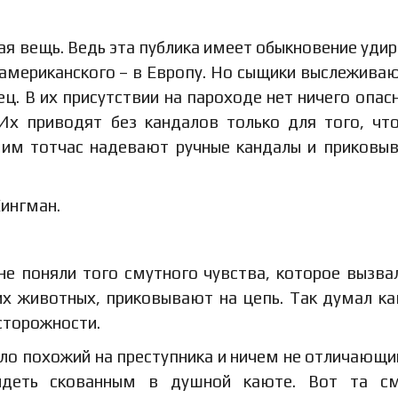
ая вещь. Ведь эта публика имеет обыкновение удир
 американского – в Европу. Но сыщики выслеживаю
ц. В их присутствии на пароходе нет ничего опасн
Их приводят без кандалов только для того, чт
 им тотчас надевают ручные кандалы и приковы
Кингман.
не поняли того смутного чувства, которое вызва
их животных, приковывают на цепь. Так думал ка
сторожности.
ало похожий на преступника и ничем не отличающи
идеть скованным в душной каюте. Вот та см