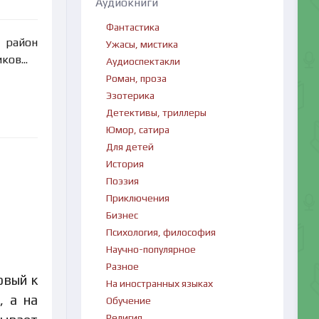
Аудиокниги
Фантастика
й район
Ужасы, мистика
ов...
Аудиоспектакли
Роман, проза
Эзотерика
Детективы, триллеры
Юмор, сатира
Для детей
История
Поэзия
Приключения
Бизнес
Психология, философия
Научно-популярное
Разное
овый к
На иностранных языках
, а на
Обучение
Религия