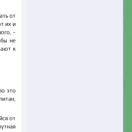
ать от
т их и
ого, –
обы не
вают к
ло это
питан,
йся от
утная