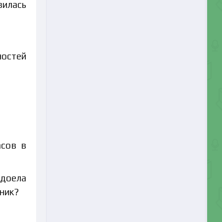
вилась
ностей
асов в
адоела
пник?