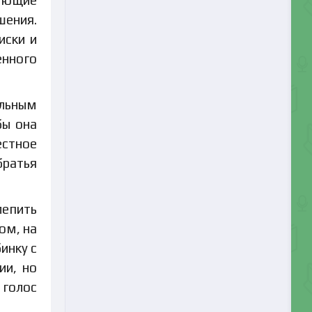
шения.
иски и
енного
ельным
бы она
естное
братья
лепить
ом, на
инку с
ии, но
 голос