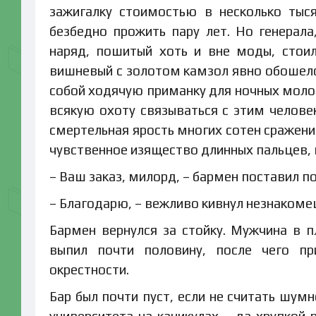
зажигалку стоимостью в несколько тыс
безбедно прожить пару лет. Но генерал
наряд, пошитый хоть и вне моды, стои
вишневый с золотом камзол явно обошелс
собой ходячую приманку для ночных молод
всякую охоту связываться с этим челове
смертельная ярость многих сотен сражений
чувственное изящество длинных пальцев,
– Ваш заказ, милорд, – бармен поставил по
– Благодарю, – вежливо кивнул незнакомец
Бармен вернулся за стойку. Мужчина в 
выпил почти половину, после чего пр
окрестности.
Бар был почти пуст, если не считать шум
университета на каникулах – да хрупкой