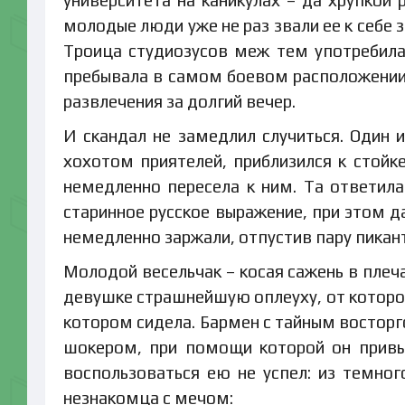
молодые люди уже не раз звали ее к себе з
Троица студиозусов меж тем употребила
пребывала в самом боевом расположении 
развлечения за долгий вечер.
И скандал не замедлил случиться. Один
хохотом приятелей, приблизился к стойк
немедленно пересела к ним. Та ответила
старинное русское выражение, при этом д
немедленно заржали, отпустив пару пикан
Молодой весельчак – косая сажень в плеча
девушке страшнейшую оплеуху, от которой
котором сидела. Бармен с тайным восторг
шокером, при помощи которой он привы
воспользоваться ею не успел: из темно
незнакомца с мечом: