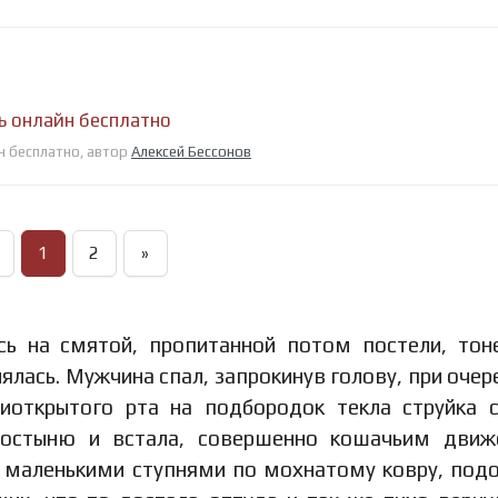
ь онлайн бесплатно
йн бесплатно, автор
Алексей Бессонов
1
2
»
сь на смятой, пропитанной потом постели, тон
лась. Мужчина спал, запрокинув голову, при оче
риоткрытого рта на подбородок текла струйка 
ростыню и встала, совершенно кошачьим движ
и маленькими ступнями по мохнатому ковру, под