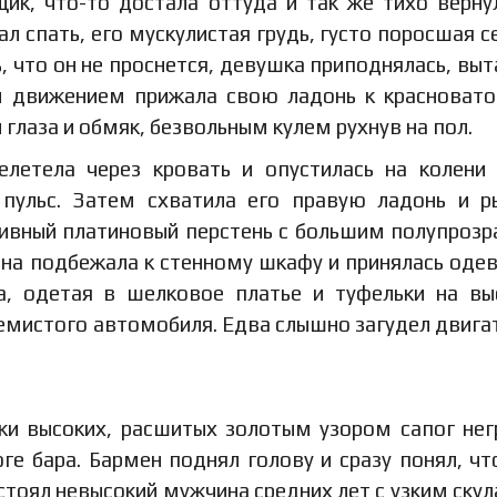
щик, что-то достала оттуда и так же тихо верну
л спать, его мускулистая грудь, густо поросшая 
 что он не проснется, девушка приподнялась, вы
ым движением прижала свою ладонь к красноват
 глаза и обмяк, безвольным кулем рухнув на пол.
летела через кровать и опустилась на колени
пульс. Затем схватила его правую ладонь и 
сивный платиновый перстень с большим полупроз
она подбежала к стенному шкафу и принялась одев
, одетая в шелковое платье и туфельки на в
земистого автомобиля. Едва слышно загудел двигат
уки высоких, расшитых золотым узором сапог не
ге бара. Бармен поднял голову и сразу понял, чт
 стоял невысокий мужчина средних лет с узким ску