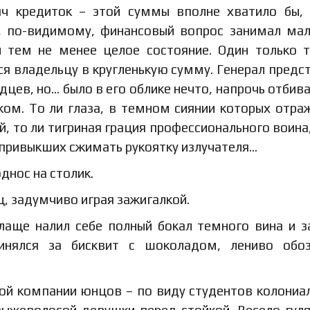
яч кредиток – этой суммы вполне хватило бы,
а, по-видимому, финансовый вопрос занимал мал
л тем не менее целое состояние. Один только 
я владельцу в кругленькую сумму. Генерал предс
цев, но… было в его облике нечто, напрочь отби
ком. То ли глаза, в темном сиянии которых отра
, то ли тигриная грация профессионального воина,
 привыкших сжимать рукоятку излучателя…
днос на столик.
, задумчиво играя зажигалкой.
плаще налил себе полный бокал темного вина и 
инялся за бисквит с шоколадом, лениво обоз
ной компании юнцов – по виду студентов колониа
 рыжеволосой девушки перед стойкой. Весело гу