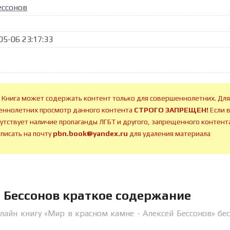
ессонов
05-06 23:17:33
 Книга может содержать контент только для совершеннолетних. Для
ннолетних просмотр данного контента
СТРОГО ЗАПРЕЩЕН!
Если 
сутствует наличие пропаганды ЛГБТ и другого, запрещенного контента
аписать на почту
pbn.book@yandex.ru
для удаления материала
й Бессонов краткое содержание
лайн книгу «Мир в красном камне - Алексей Бессонов» бе