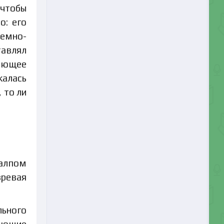
 чтобы
о: его
темно-
тавлял
вающее
жалась
 то ли
залпом
ревая
льного
ляющие