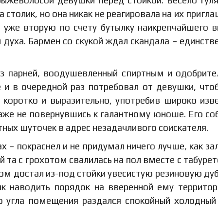
а столик, но она никак не реагировала на их пригла
 уже вторую по счету бутылку наикрепчайшего в
духа. Бармен со скукой ждал скандала – единств
 из парней, воодушевленный спиртным и одобрит
е и в очередной раз потребовал от девушки, что
 коротко и выразительно, употребив широко изв
аже не повернувшись к галантному юноше. Его со
тных шуточек в адрес незадачливого соискателя.
х – покраснел и не придумал ничего лучше, как за
 та с грохотом свалилась на пол вместе с табурет
ом достал из-под стойки увесистую резиновую дуб
к наводить порядок на вверенной ему территор
го угла помещения раздался спокойный холодный