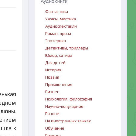
Аудиокниги
Фантастика
Ужасы, мистика
Аудиоспектакли
Роман, проза
Эзотерика
Детективы, триллеры
Юмор, сатира
Для детей
История
Поэзия
Приключения
Бизнес
енькая
Психология, философия
редном
Научно-популярное
слюны.
Разное
ением
На иностранных языках
ошла к
Обучение
Религия