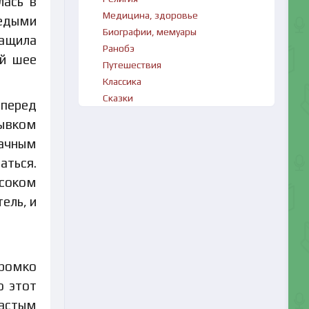
лась в
Медицина, здоровье
седыми
Биографии, мемуары
тащила
Ранобэ
ой шее
Путешествия
Классика
Сказки
 перед
рывком
рачным
аться.
ысоком
ель, и
громко
о этот
ластым