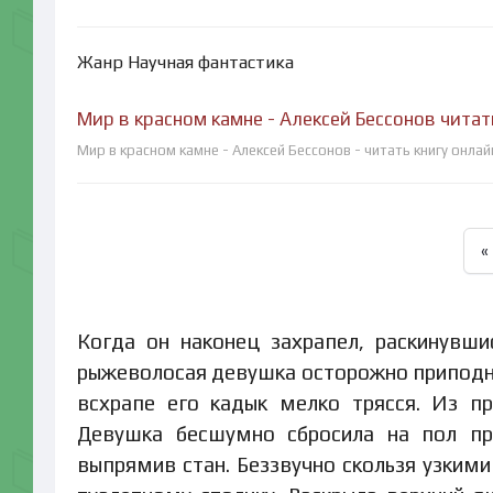
Жанр Научная фантастика
Мир в красном камне - Алексей Бессонов читат
Мир в красном камне - Алексей Бессонов - читать книгу онла
«
Когда он наконец захрапел, раскинувши
рыжеволосая девушка осторожно приподня
всхрапе его кадык мелко трясся. Из п
Девушка бесшумно сбросила на пол п
выпрямив стан. Беззвучно скользя узким