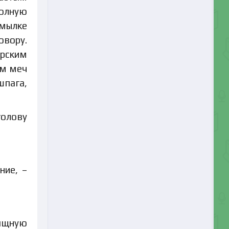
полную
хмылке
овору.
ерским
ем меч
шпага,
голову
ние, –
зящную