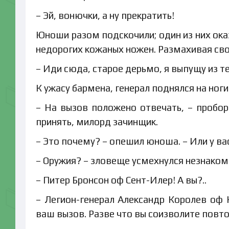
– Эй, вонючки, а ну прекратить!
Юноши разом подскочили; один из них ока
недорогих кожаных ножен. Размахивая св
– Иди сюда, старое дерьмо, я выпущу из т
К ужасу бармена, генерал поднялся на ноги
– На вызов положено отвечать, – проборм
принять, милорд зачинщик.
– Это почему? – опешил юноша. – Или у ва
– Оружия? – зловеще усмехнулся незнакоме
– Питер Бронсон оф Сент-Илер! А вы?..
– Легион-генерал Александр Королев оф 
ваш вызов. Разве что вы соизволите повтор