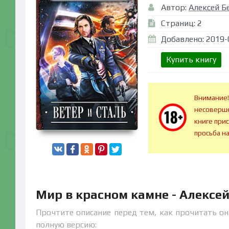
Автор:
Алексей Б
Страниц: 2
Добавлено: 2019-
Купить книгу
Внимание!
несоверше
книге при
просьба н
Мир в красном камне - Алексе
Прочтите описание перед тем, как прочитать он
полную версию: