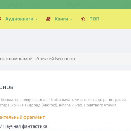
Аудиокниги
Книги
ТОП
красном камне - Алексей Бессонов
сонов
н бесплатно полную версию! Чтобы начать читать не надо регистрации.
ре, но и на андроид (Android), iPhone и iPad. Приятного чтения!
мительный фрагмент
/
Научная фантастика