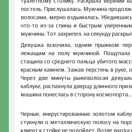
туалетному столику. Раскрыла верхний я
постель. Прислушалась. Мужчина продолжа
волосами, мерно вздымалась. Убедившись,
что-то из-за спины и быстрым уверенн
мужчины. Тот захрипел, на секунду раскрыл
Девушка вскочила, одним прыжком пере
лежащим на полу мужчиной. Пощупала 
стащила со среднего пальца убитого мас
красным камнем. Зажав перстень в руке, 
Через две минуты рыжеволосая девушка
каблуке, распахнула дверцу длинного при
машина понеслась в сторону космопорта…
Черные, инкрустированные золотом кабл
стукнули о металлическую полосу на поро
клиент к стойке не подойдет. Возле входа