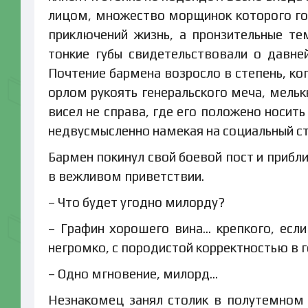
лицом, множество морщинок которого гов
приключений жизнь, а пронзительные те
тонкие губы свидетельствовали о давне
Почтение бармена возросло в степень, к
орлом рукоять генеральского меча, мел
висел не справа, где его положено носить
недвусмысленно намекая на социальный ст
Бармен покинул свой боевой пост и прибл
в вежливом приветствии.
– Что будет угодно милорду?
– Графин хорошего вина… крепкого, если
негромко, с породистой корректностью в 
– Одно мгновение, милорд…
Незнакомец занял столик в полутемном у