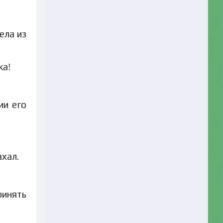
ела из
ка!
ии его
ахал.
ринять