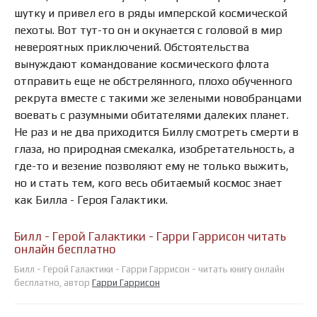
шутку и привел его в ряды имперской космической
пехоты. Вот тут-то он и окунается с головой в мир
невероятных приключений. Обстоятельства
вынуждают командование космического флота
отправить еще не обстрелянного, плохо обученного
рекрута вместе с такими же зелеными новобранцами
воевать с разумными обитателями далеких планет.
Не раз и не два приходится Биллу смотреть смерти в
глаза, но природная смекалка, изобретательность, а
где-то и везение позволяют ему не только выжить,
но и стать тем, кого весь обитаемый космос знает
как Билла - Героя Галактики.
Билл - Герой Галактики - Гарри Гаррисон читать
онлайн бесплатно
Билл - Герой Галактики - Гарри Гаррисон - читать книгу онлайн
бесплатно, автор
Гарри Гаррисон