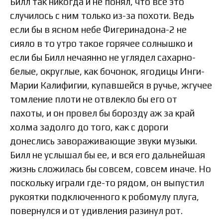
Билл так никогда и не понял, что все это
случилось с ним только из-за похоти. Ведь
если бы в ясном небе Фигеринадона-2 не
сияло в то утро такое горячее солнышко и
если бы Билл нечаянно не углядел сахарно-
белые, округлые, как бочонок, ягодицы Инги-
Марии Калифигии, купавшейся в ручье, жгучее
томление плоти не отвлекло бы его от
пахоты, и он провел бы борозду аж за край
холма задолго до того, как с дороги
донеслись завораживающие звуки музыки.
Билл не услышал бы ее, и вся его дальнейшая
жизнь сложилась бы совсем, совсем иначе. Но
поскольку играли где-то рядом, он выпустил
рукоятки подключенного к робомулу плуга,
повернулся и от удивления разинул рот.