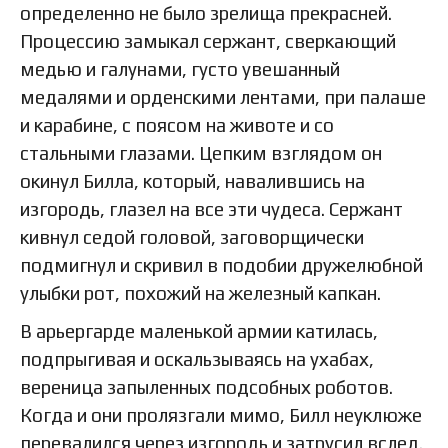
определенно не было зрелища прекрасней.
Процессию замыкал сержант, сверкающий
медью и галунами, густо увешанный
медалями и орденскими лентами, при палаше
и карабине, с поясом на животе и со
стальными глазами. Цепким взглядом он
окинул Билла, который, навалившись на
изгородь, глазел на все эти чудеса. Сержант
кивнул седой головой, заговорщически
подмигнул и скривил в подобии дружелюбной
улыбки рот, похожий на железный капкан.
В арьергарде маленькой армии катилась,
подпрыгивая и оскальзываясь на ухабах,
вереница запыленных подсобных роботов.
Когда и они пролязгали мимо, Билл неуклюже
перевалился через изгородь и затрусил вслед.