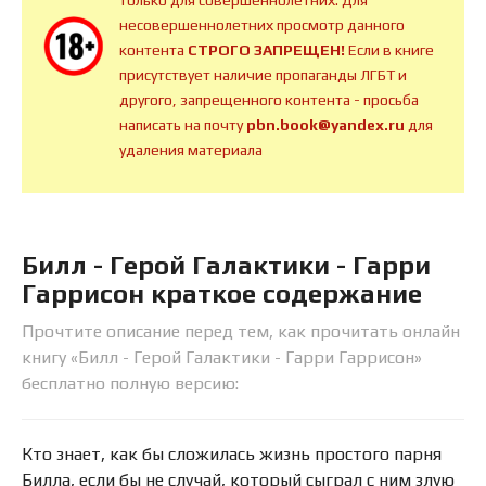
только для совершеннолетних. Для
несовершеннолетних просмотр данного
контента
СТРОГО ЗАПРЕЩЕН!
Если в книге
присутствует наличие пропаганды ЛГБТ и
другого, запрещенного контента - просьба
написать на почту
pbn.book@yandex.ru
для
удаления материала
Билл - Герой Галактики - Гарри
Гаррисон краткое содержание
Прочтите описание перед тем, как прочитать онлайн
книгу «Билл - Герой Галактики - Гарри Гаррисон»
бесплатно полную версию:
Кто знает, как бы сложилась жизнь простого парня
Билла, если бы не случай, который сыграл с ним злую