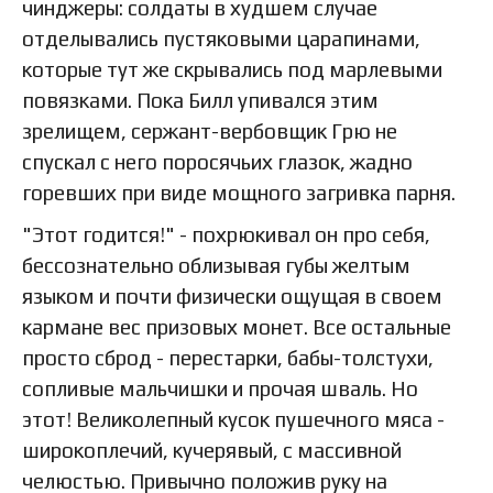
чинджеры: солдаты в худшем случае
отделывались пустяковыми царапинами,
которые тут же скрывались под марлевыми
повязками. Пока Билл упивался этим
зрелищем, сержант-вербовщик Грю не
спускал с него поросячьих глазок, жадно
горевших при виде мощного загривка парня.
"Этот годится!" - похрюкивал он про себя,
бессознательно облизывая губы желтым
языком и почти физически ощущая в своем
кармане вес призовых монет. Все остальные
просто сброд - перестарки, бабы-толстухи,
сопливые мальчишки и прочая шваль. Но
этот! Великолепный кусок пушечного мяса -
широкоплечий, кучерявый, с массивной
челюстью. Привычно положив руку на