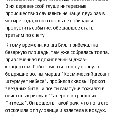
В их деревенской глуши интересные
происшествия случались не чаще двух раз в
четыре года, и он отнюдь не собирался
пропустить событие, обещавшее стать
третьим по счету.
К тому времени, когда Билл прибежал на
базарную площадь, там уже собралась толпа,
привлеченная вдохновенным джаз-
концертом. Робот очертя голову нырнул в
бодрящие волны марша "Космический десант
штурмует небеса", пробился сквозь "Грохот
звездных битв" и почти самоуничтожился в
неистовых ритмах "Саперов в траншеях
Питхеда". Он вошел в такой раж, что нога его
отскочила от туловища и взлетела в воздух.