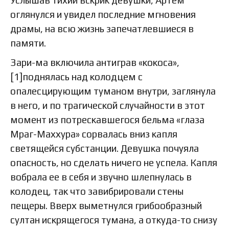
Услышав тихий вскрик девушки, Артем
оглянулся и увидел последние мгновения
драмы, на всю жизнь запечатлевшиеся в
памяти.
Зари-ма включила антиграв «кокоса»,
[1]поднялась над колодцем с
опалесцирующим туманом внутри, заглянула
в него, и по трагической случайности в этот
момент из потрескавшегося бельма «глаза
Мраг-Маххура» сорвалась вниз капля
светящейся субстанции. Девушка почуяла
опасность, но сделать ничего не успела. Капля
вобрала ее в себя и звучно шлепнулась в
колодец, так что завибрировали стены
пещеры. Вверх выметнулся грибообразный
султан искрящегося тумана, а откуда-то снизу