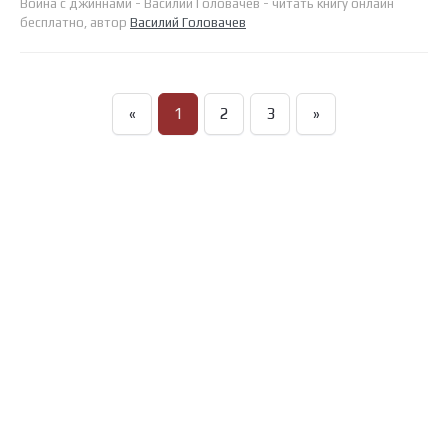
Война с джиннами - Василий Головачев - читать книгу онлайн
бесплатно, автор
Василий Головачев
«
1
2
3
»