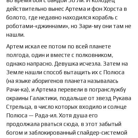
во время боя с бандой Зо Ли. И колодец
действительно вынес Артема и фон Хорста в
болото, где недавно находился корабль с
роботами-«джиннами», но Зари-му они там не
нашли.
Артем искал ее потом по всей планете
полгода, один и вместе с полковником,
однако напрасно. Девушка исчезла. Затем на
Земле нашли способ вытащить их с Полюса
(на языке аборигенов планета называлась
Рачи-ка), и Артема перевели в погранслужбу
окраины Галактики, подальше от звезд Рукава
Стрельца, в число которых входило и солнце
Полюса — Рада-ил. Хотя душа его
продолжала рваться сюда, в этот забытый
богом и заблокированный спайдер-системой