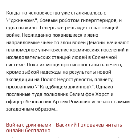
Когда-то человечество уже сталкивалось с
\"джинном\", боевым роботом гиперптеридов, и
едва выжило. Теперь же речь идет о настоящей
войне. Неожиданно появившиеся и явно
направляемые чьей-то злой волей Демоны начинают
планомерное уничтожение космических поселений и
исследовательских станций людей в Солнечной
системе. Пока их мощи противопоставить нечего,
кроме зыбкой надежды на результаты новой
экспедиции на Полюс Недоступности, планету,
прозванную \"Кладбищем джиннов\". Однако
посланные туда полковник Селим фон Хорст и
офицер-безопасник Артем Ромашин исчезают самым
загадочным образом...
Война с джиннами - Василий Головачев читать
онлайн бесплатно