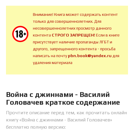
Внимание! Книга может содержать контент
только для совершеннолетних. Для
несовершеннолетних просмотр данного
контента
СТРОГО ЗАПРЕЩЕН!
Если в книге
присутствует наличие пропаганды ЛГБТ и
другого, запрещенного контента - просьба
написать на почту
pbn.book@yandex.ru
для
удаления материала
Война с джиннами - Василий
Головачев краткое содержание
Прочтите описание перед тем, как прочитать онлайн
книгу «Война с джиннами - Василий Головачев»
бесплатно полную версию: