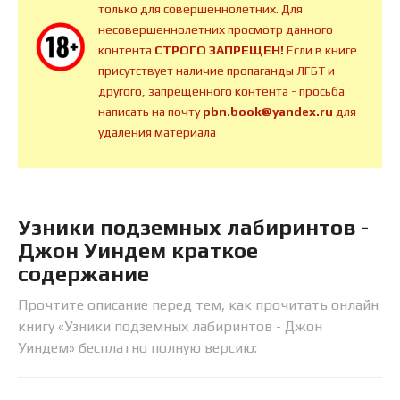
только для совершеннолетних. Для
несовершеннолетних просмотр данного
контента
СТРОГО ЗАПРЕЩЕН!
Если в книге
присутствует наличие пропаганды ЛГБТ и
другого, запрещенного контента - просьба
написать на почту
pbn.book@yandex.ru
для
удаления материала
Узники подземных лабиринтов -
Джон Уиндем краткое
содержание
Прочтите описание перед тем, как прочитать онлайн
книгу «Узники подземных лабиринтов - Джон
Уиндем» бесплатно полную версию: