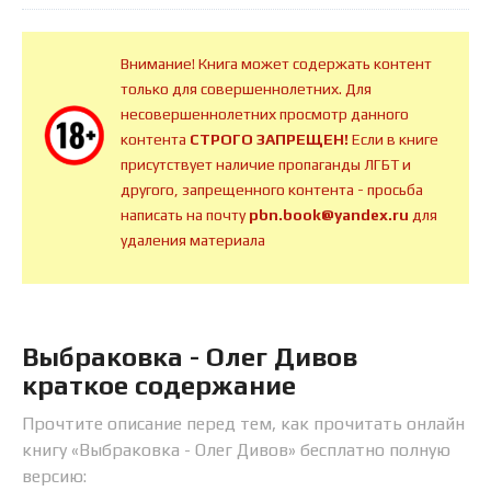
Внимание! Книга может содержать контент
только для совершеннолетних. Для
несовершеннолетних просмотр данного
контента
СТРОГО ЗАПРЕЩЕН!
Если в книге
присутствует наличие пропаганды ЛГБТ и
другого, запрещенного контента - просьба
написать на почту
pbn.book@yandex.ru
для
удаления материала
Выбраковка - Олег Дивов
краткое содержание
Прочтите описание перед тем, как прочитать онлайн
книгу «Выбраковка - Олег Дивов» бесплатно полную
версию: