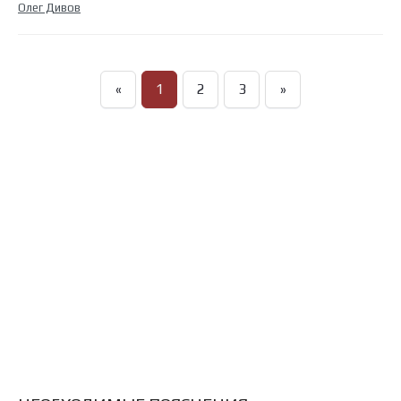
Олег Дивов
«
1
2
3
»